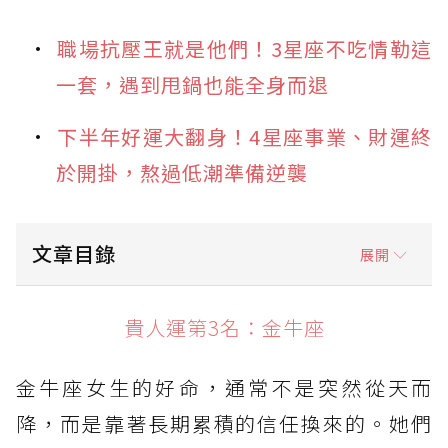
職場抗壓王就是他們！3星座不吃情勒這
一套，遇到甩鍋也能全身而退
下半年好運大翻身！4星座事業、財運終
於開掛，熬過低潮準備逆襲
文章目錄
展開
貴人運第3名：金牛座
貴人運第3名：金牛座
貴人運第2名：獅子座
金牛座女生的好命，通常不是突然從天而
貴人運第1名：天秤座
降，而是靠著長期累積的信任換來的。她們