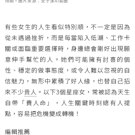
得開。圖片來源：女子漾AI製圖
有些女生的人生看似特別順，不一定是因為
從未遇過挫折，而是每當陷入低潮、工作卡
關或面臨重要選擇時，身邊總會剛好出現願
意伸手幫忙的人。她們可能擁有討喜的個
性、穩定的做事態度，或令人難以忽視的自
信魅力，無形中累積了好人緣，也替自己招
來不少
貴人
。以下3個星座女，常被認為天生
自帶「貴人命」，人生關鍵時刻總有人提
點，容易把危機變成轉機！
編輯推薦