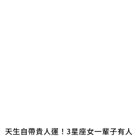
使用「贊助」功能實質回饋給喜愛的作者。可
將您認為適合的點數贈送給作者，一旦使用贊
助點數即不得撤銷，單筆贊助最低點數為30
點，最高點數沒有上限。
U 利點數 1 點 = NTD 1 元。
確認送出
我已詳閱贊助說明，且同意站方的使用條款。
您當前剩餘 U 利點數：
0
點；前往
購買點數
天生自帶貴人運！3星座女一輩子有人