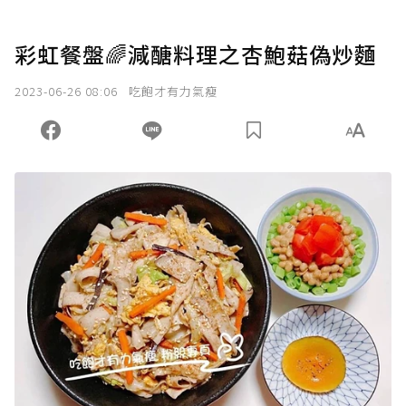
彩虹餐盤🌈減醣料理之杏鮑菇偽炒麵
2023-06-26 08:06
吃飽才有力氣瘦