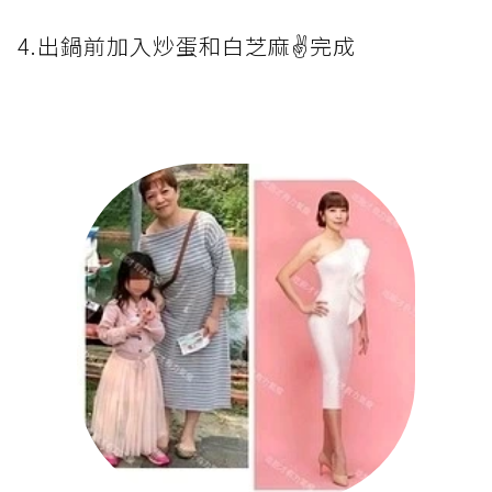
4.出鍋前加入炒蛋和白芝麻✌️完成