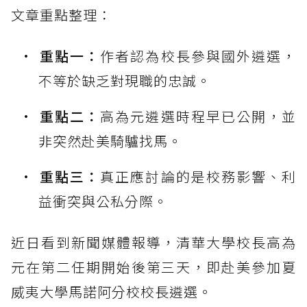
文章重點整理：
重點一：
作者認為校長參與國外遴選，
不等於缺乏對現職的忠誠。
重點二：
高為元遴選時程早已公開，並
非突然赴美騎驢找馬。
重點三：
真正應討論的是校務影響、利
益衝突與公私分際。
近日看到新聞媒體報導，清華大學校長高為
元在第二任期開始後第三天，即赴美參加夏
威夷大學馬諾阿分校校長遴選。