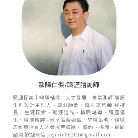
歐陽仁傑/職涯諮詢師
職涯探索｜轉職輔導｜人才發展｜專業測評 職嚮
生涯設計主理人、職涯顧問、職涯諮詢師 我擅
長：生涯探索、職涯諮詢、轉職輔導、履歷優
化、職能轉譯 -分享職涯觀點、求職策略、轉職
思維與企業人才發展等議題。 邀約、授課、顧問
諮詢 歡迎來信 jaymin08101@gmail.com