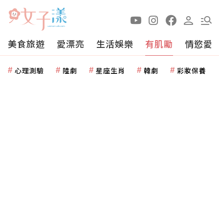
美食旅遊
愛漂亮
生活娛樂
有肌勵
情慾愛
心理測驗
陸劇
星座生肖
韓劇
彩妝保養