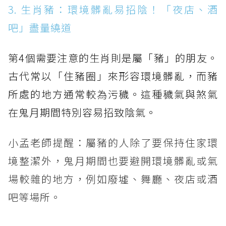
3. 生肖豬：環境髒亂易招陰！「夜店、酒
吧」盡量繞道
第4個需要注意的生肖則是屬「豬」的朋友。
古代常以「住豬圈」來形容環境髒亂，而豬
所處的地方通常較為污穢。這種穢氣與煞氣
在鬼月期間特別容易招致陰氣。
小孟老師提醒：屬豬的人除了要保持住家環
境整潔外，鬼月期間也要避開環境髒亂或氣
場較雜的地方，例如廢墟、舞廳、夜店或酒
吧等場所。