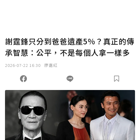
謝霆鋒只分到爸爸遺產5%？真正的傳
承智慧：公平，不是每個人拿一樣多
2026-07-22 16:30
廖嘉紅