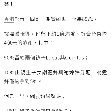
慧！
香港
影帝「四哥」謝賢離世，享壽89歲。
據媒體報導，他留下約1億港幣、折合台幣約
4億元的遺產，其中：
90%留給兩個孫子Lucas與Quintus；
10%由親生子女謝霆鋒與謝婷婷分配，謝霆
鋒僅約拿到5%。
消息一出，網友紛紛疑惑：
「親生兒子為什麼只拿5%？」