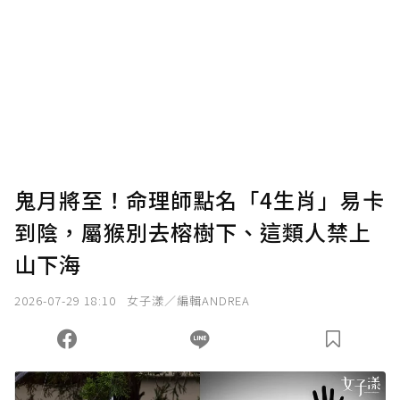
為了鼓勵作者持續創作更好的內容，會員可以
使用「贊助」功能實質回饋給喜愛的作者。可
將您認為適合的點數贈送給作者，一旦使用贊
助點數即不得撤銷，單筆贊助最低點數為30
點，最高點數沒有上限。
U 利點數 1 點 = NTD 1 元。
鬼月將至！命理師點名「4生肖」易卡
到陰，屬猴別去榕樹下、這類人禁上
確認送出
山下海
我已詳閱贊助說明，且同意站方的使用條款。
2026-07-29 18:10
女子漾／編輯ANDREA
您當前剩餘 U 利點數：
0
點；前往
購買點數