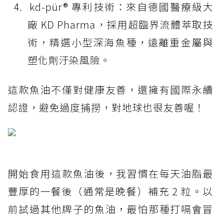
kd-pür® 專利技術：來自德國醫療級大
廠 KD Pharma，採用超臨界流體萃取技
術，精選小型深海魚種，遠離重金屬與
塑化劑汙染風險。
這款魚油不僅對健康友善，還擁有國際永續
認證，避免過度捕撈，對地球也很友善喔！
開始食用這款魚油後，我習慣在每天油脂最
豐厚的一餐後（通常是晚餐）補充 2 粒。以
前試過其他牌子的魚油，最怕那種打嗝會冒