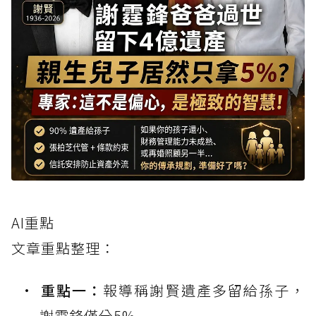
AI重點
文章重點整理：
重點一：
報導稱謝賢遺產多留給孫子，
謝霆鋒僅分5%