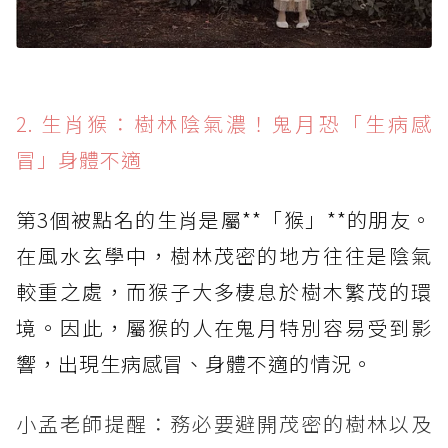
2. 生肖猴：樹林陰氣濃！鬼月恐「生病感
冒」身體不適
第3個被點名的生肖是屬**「猴」**的朋友。
在風水玄學中，樹林茂密的地方往往是陰氣
較重之處，而猴子大多棲息於樹木繁茂的環
境。因此，屬猴的人在鬼月特別容易受到影
響，出現生病感冒、身體不適的情況。
小孟老師提醒：務必要避開茂密的樹林以及