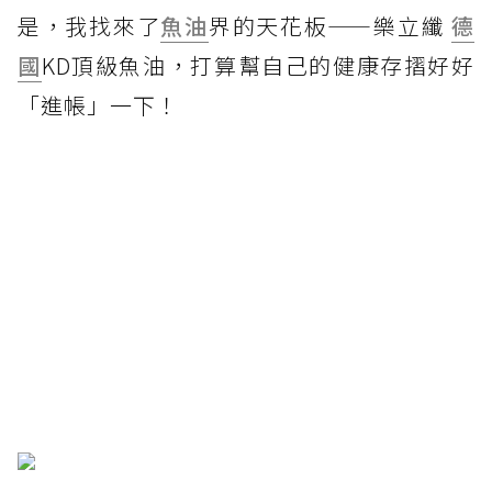
是，我找來了
魚油
界的天花板——樂立纖
德
國
KD頂級魚油，打算幫自己的健康存摺好好
「進帳」一下！