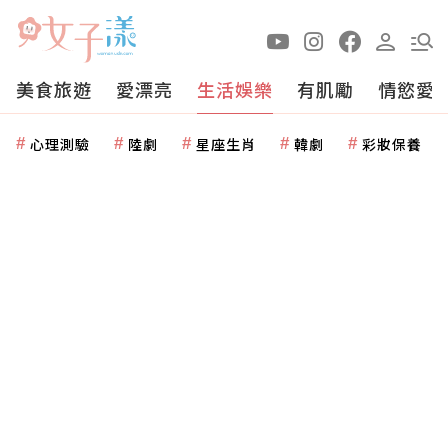
美食旅遊
愛漂亮
生活娛樂
有肌勵
情慾愛
心理測驗
陸劇
星座生肖
韓劇
彩妝保養