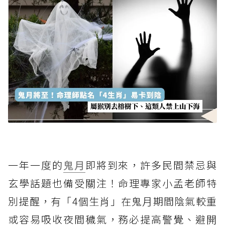
一年一度的
鬼月
即將到來，許多民間禁忌與
玄學話題也備受關注！命理專家小孟老師特
別提醒，有「4個生肖」在鬼月期間陰氣較重
或容易吸收夜間穢氣，務必提高警覺、避開