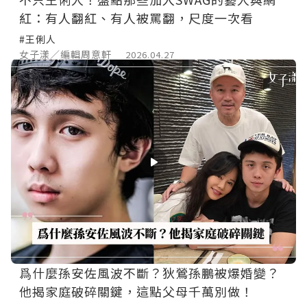
紅：有人翻紅、有人被罵翻，尺度一次看
#王俐人
女子漾／編輯周意軒
2026.04.27
爲什麼孫安佐風波不斷？狄鶯孫鵬被爆婚變？
他揭家庭破碎關鍵，這點父母千萬別做！