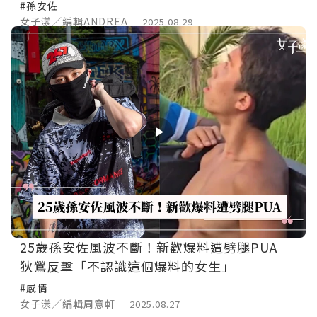
#孫安佐
女子漾／編輯ANDREA
2025.08.29
25歲孫安佐風波不斷！新歡爆料遭劈腿PUA
狄鶯反擊「不認識這個爆料的女生」
#感情
女子漾／編輯周意軒
2025.08.27