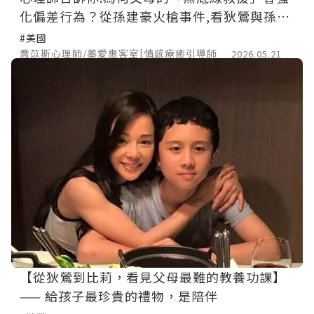
化偏差行為？從孫建豪火槍事件,看狄鶯與孫鵬
這對父母的教養問題
#美國
喬苡斯心理師/蓁愛惠客室|情感療癒引導師
2026.05.21
【從狄鶯到比莉，看見父母最難的教養功課】
—— 給孩子最珍貴的禮物，是陪伴