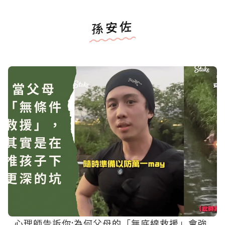
孫安佐
心理師告訴你:為何父母的「無底線救援」會強