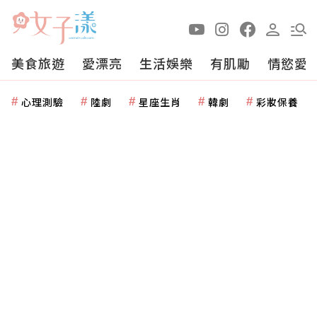
美食旅遊
愛漂亮
生活娛樂
有肌勵
情慾愛
心理測驗
陸劇
星座生肖
韓劇
彩妝保養