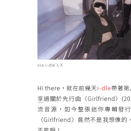
via i-dle's X
Hi there，就在前幾天
i-dle
帶著第
享
過關於先行曲〈Girlfriend〉(
流音源，如今整張迷你專輯發
〈Girlfriend〉竟然不是我想
不能啊！