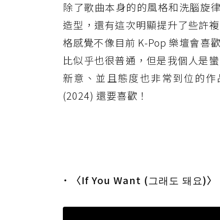
除了歌曲本身的的風格和洗腦旋律
造型，還有這次明顯提升了些許複
格感覺不像目前 K-Pop 樂壇
比似乎也很普通，但是我個人是蠻喜歡這
新意、並且態度也非常到位的作品
(2024) 還要喜歡！
˙ 〈If You Want (그래도 돼요)〉 i