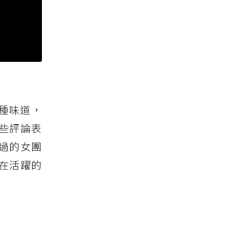
那種味道，
些評論表
約過的女團
在活躍的