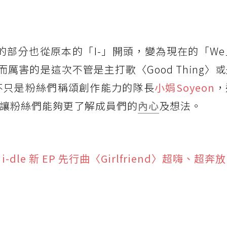
名稱的部分也從原本的「I-」開頭，變為現在的「W
厲害的是這次不管是主打歌〈Good Thing〉
e，不只是粉絲們稱頌創作能力的隊長
小娟
Soyeon
，
這也讓粉絲們能夠更了解成員們的
內心
及想法。
dle 新 EP 先行曲〈Girlfriend〉超嗨、超奔