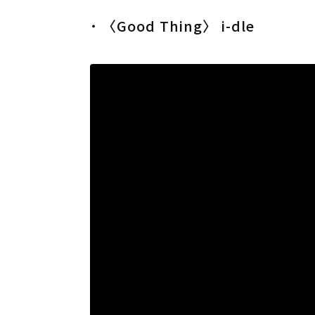
˙ 〈Good Thing〉 i-dle