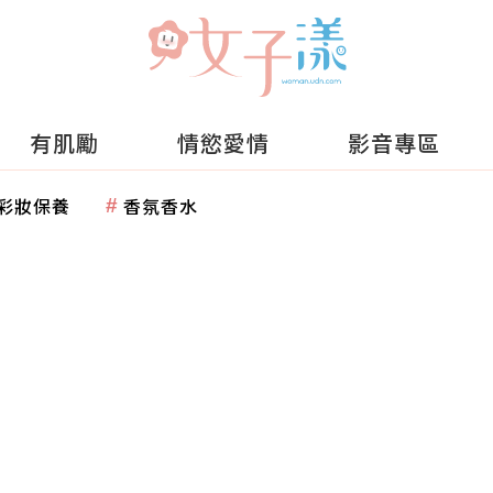
有肌勵
情慾愛情
影音專區
彩妝保養
香氛香水