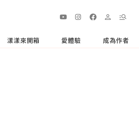
漾漾來開箱
愛體驗
成為作者