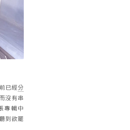
之前已經
分
V、而沒有串
張專輯中
人聽到欲罷