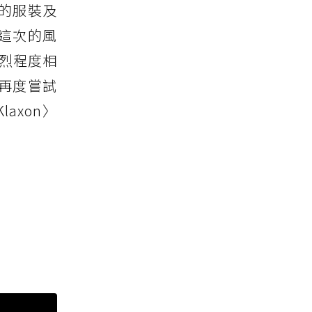
的服裝及
這次的風
熱烈程度相
 再度嘗試
xon〉