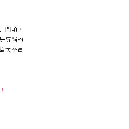
e」開頭，
或是專輯的
這次全員
放！