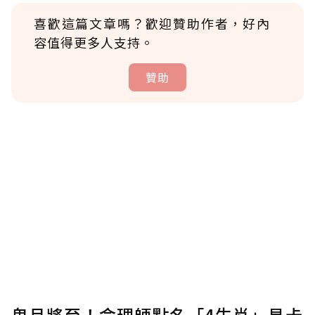
喜歡這篇文章嗎？歡迎贊助作者，好內
容值得更多人支持。
贊助
贊助說明
為了鼓勵作者持續創作更好的內容，會員可以
使用「贊助」功能實質回饋給喜愛的作者。可
將您認為適合的點數贈送給作者，一旦使用贊
助點數即不得撤銷，單筆贊助最低點數為30
點，最高點數沒有上限。
U 利點數 1 點 = NTD 1 元。
鬼月將至！命理師點名「4生肖」易卡