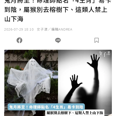
到陰，屬猴別去榕樹下、這類人禁上
確認送出
山下海
我已詳閱贊助說明，且同意站方的使用條款。
2026-07-29 18:10
女子漾／編輯ANDREA
您當前剩餘 U 利點數：
0
點；前往
購買點數