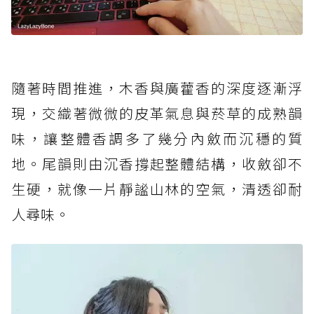
隨著時間推進，木香與廣藿香的深度逐漸浮
現，交織著微微的皮革氣息與菸草的成熟韻
味，讓整體香調多了幾分內斂而沉穩的質
地。尾韻則由沉香撐起整體結構，收斂卻不
生硬，就像一片靜謐山林的空氣，清透卻耐
人尋味。