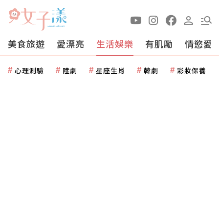
美食旅遊
愛漂亮
生活娛樂
有肌勵
情慾愛
心理測驗
陸劇
星座生肖
韓劇
彩妝保養