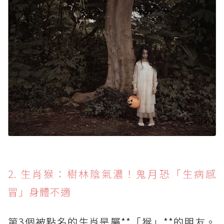
2. 生肖猴：樹林陰氣濃！鬼月恐「生病感
冒」身體不適
第3個被點名的生肖是屬**「猴」**的朋友。