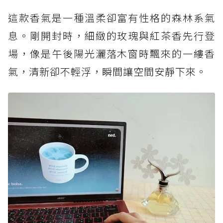
這款香氣是一種溫柔卻富有性格的森林系氣
息。剛開封時，細緻的玫瑰與紅茶香先行登
場，像是午後陽光灑落木窗時飄來的一縷香
氣，清新卻不輕浮，瞬間讓空間安靜下來。