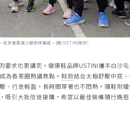
，徒步進香減少腿部疼痛感。(圖/USTINI提供）
要求也更講究。健康鞋品牌USTINI攜手白沙
成為香客圈熱議焦點。
鞋款
結合太極舒壓中底、
壓、行走輕盈，長時間穿著也不悶熱。隨鞋附贈
0元，吸引大批信徒搶購，希望以最佳裝備隨行媽