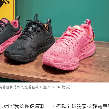
燈腳信賴的進香鞋款。(圖/USTINI提供）
stini我挺你健康鞋」，搭載全球獨家排靜電專利