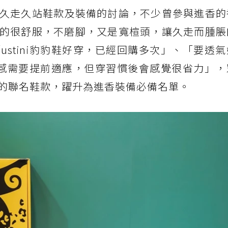
久走久站鞋款及裝備的討論，不少曾參與進香的
的很舒服，不磨腳，又是寬楦頭，讓久走而腫脹
stini豹豹鞋好穿，已經回購多次」、「要透
的腳感需要提前適應，但穿習慣後會感覺很省力」
的聯名鞋款，躍升為進香裝備必備名單。