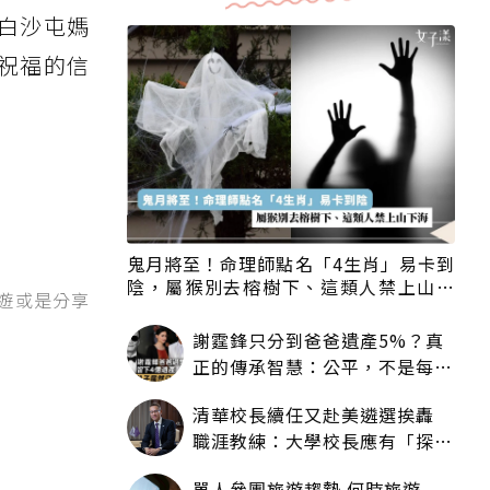
白沙屯媽
祝福的信
鬼月將至！命理師點名「4生肖」易卡到
陰，屬猴別去榕樹下、這類人禁上山下
旅遊或是分享
海
謝霆鋒只分到爸爸遺產5%？真
正的傳承智慧：公平，不是每個
人拿一樣多
清華校長續任又赴美遴選挨轟
職涯教練：大學校長應有「探
索」職涯權利嗎？
單人參團旅遊趨勢 何時旅遊