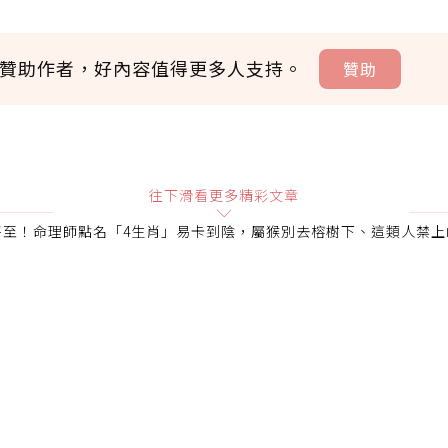
贊助作者，好內容值得更多人支持。
贊助
贊助說明
往下滑看更多精彩文章
將至！命理師點名「4生肖」易卡到陰，屬猴別去榕樹下、這類人禁上
會員可以使用「贊助」功能實質回饋給喜愛的作者。可將您認
即不得撤銷，單筆贊助最低點數為30點，最高點數沒有上限
確認送出
條款。