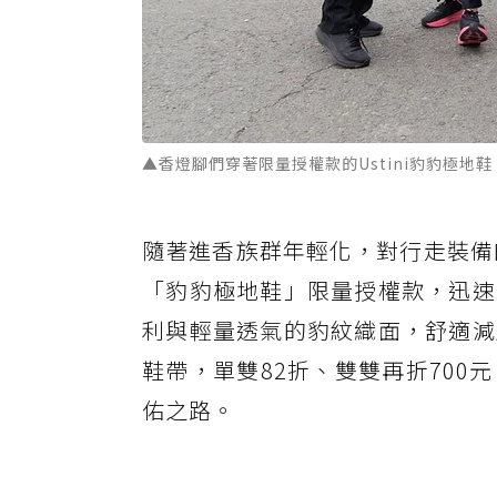
▲香燈腳們穿著限量授權款的Ustini豹豹極地鞋
隨著進香族群年輕化，對行走裝備的
「豹豹極地鞋」限量授權款，迅速
利與輕量透氣的豹紋織面，舒適減
鞋帶，單雙82折、雙雙再折70
佑之路。