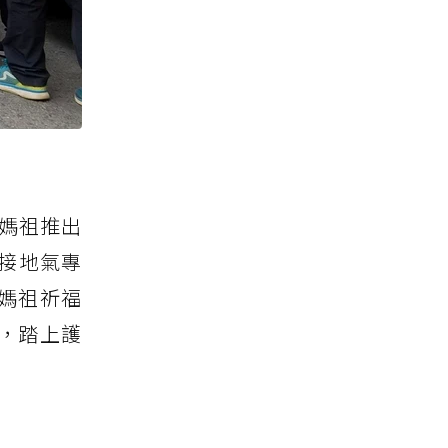
屯媽祖推出
接地氣專
媽祖祈福
祖，踏上護