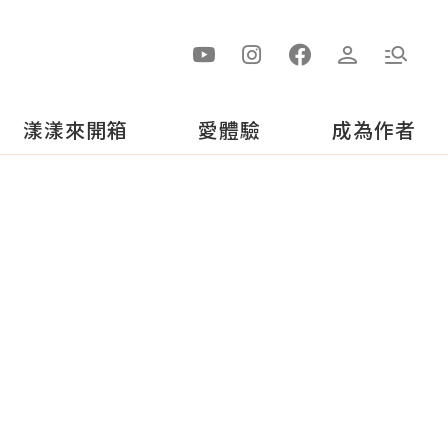
漾漾來開箱
愛體驗
成為作者