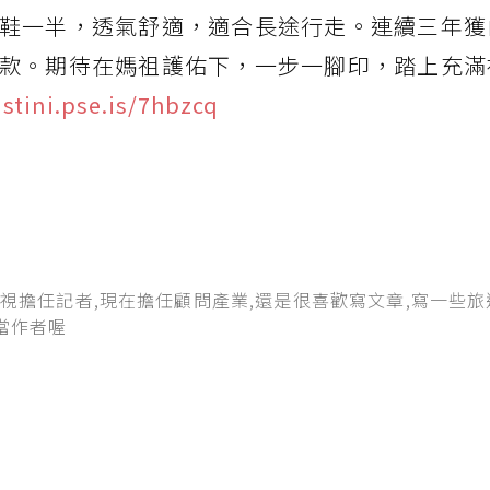
鞋一半，透氣舒適，適合長途行走。連續三年獲
款。期待在媽祖護佑下，一步一腳印，踏上充滿
ustini.pse.is/7hbzcq
中視擔任記者,現在擔任顧問產業,還是很喜歡寫文章,寫一些
當作者喔