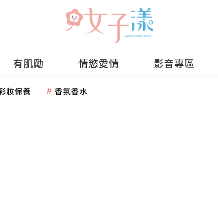
有肌勵
情慾愛情
影音專區
彩妝保養
香氛香水