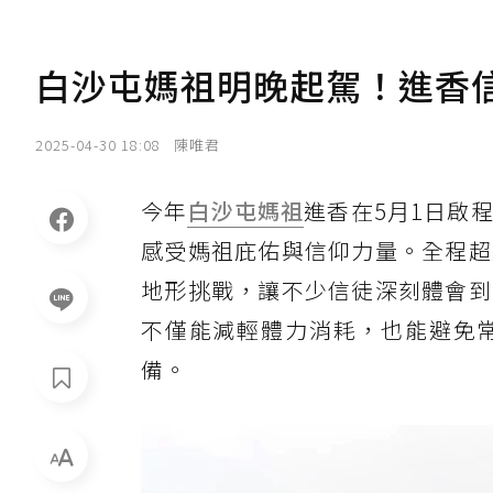
白沙屯媽祖明晚起駕！進香
2025-04-30 18:08
陳唯君
今年
白沙屯媽祖
進香在5月1日啟
感受媽祖庇佑與信仰力量。全程超
地形挑戰，讓不少信徒深刻體會到
不僅能減輕體力消耗，也能避免
備。