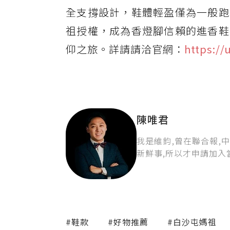
全支撐設計，鞋體輕盈僅為一般跑
祖授權，成為香燈腳信賴的進香鞋
仰之旅。詳請請洽官網：
https://
陳唯君
我是維鈞,曾在聯合報,
新鮮事,所以才申請加入
#鞋款
#好物推薦
#白沙屯媽祖