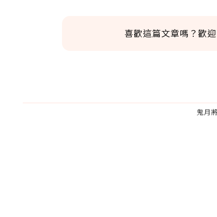
喜歡這篇文章嗎？歡迎
鬼月
為了鼓勵作者持續創作更好的內容，
的點數贈送給作者，一旦使用贊助點數
U 利點數 1 點 = NTD 1 元。
我已詳閱贊助說明，且同意站方的使用