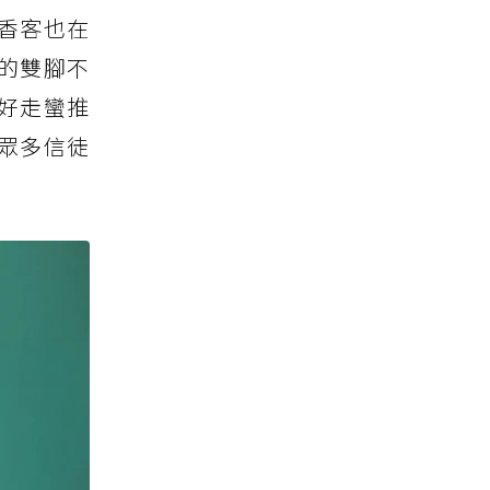
香客也在
的雙腳不
氣好走蠻推
，眾多信徒