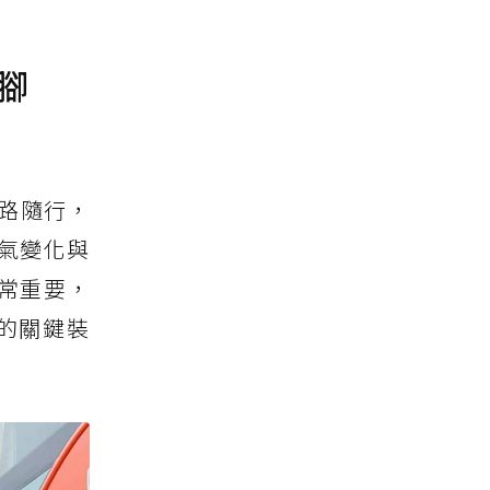
腳
路隨行，
氣變化與
常重要，
的關鍵裝