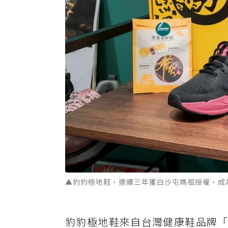
▲豹豹極地鞋，連續三年獲白沙屯媽祖授權，成為香
豹豹極地鞋來自台灣健康鞋品牌「U