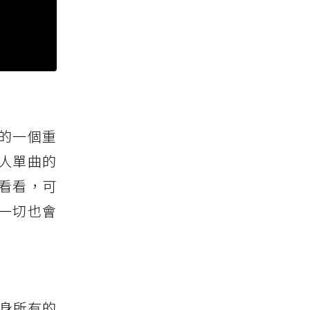
見的一個重
人單曲的
群看看，可
一切也會
在自身所有的