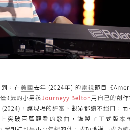
意到，在
美國
去年 (2024年) 的
電視
節目《Americ
位年僅9歲的小男孩
Journeyy Belton
用自己的創作
e〉(2024)，讓現場的評審、觀眾都讚不絕口，
ouTube 上突破百萬觀看的歌曲，錄製了正式版
，我想這也是小小
年紀
的他，成功地邁出成為
歌