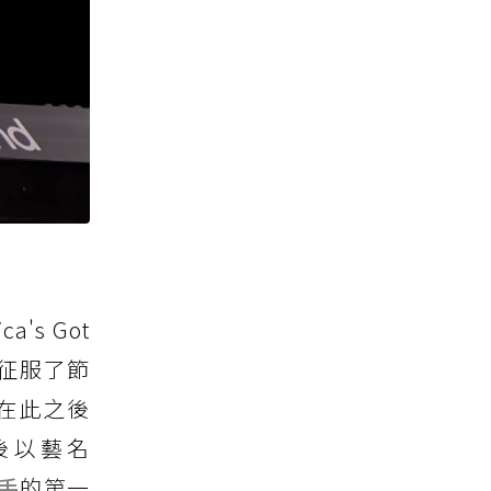
a's Got
征服了節
而在此之後
本後以藝名
手
的第一