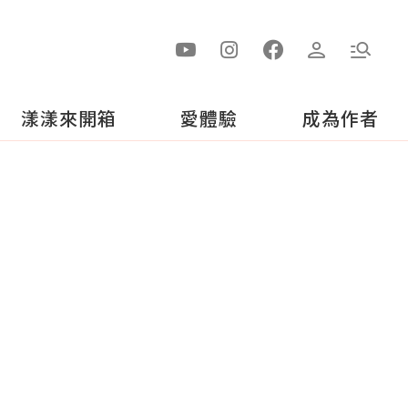
漾漾來開箱
愛體驗
成為作者