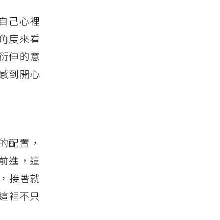
將自己心裡
角度來看
他衍伸的意
感到開心
歌的配置，
前進，這
」，接著就
，這裡不只