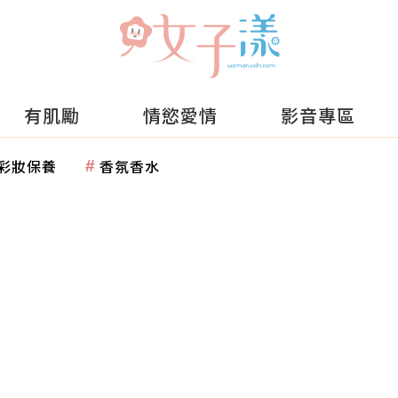
有肌勵
情慾愛情
影音專區
彩妝保養
香氛香水