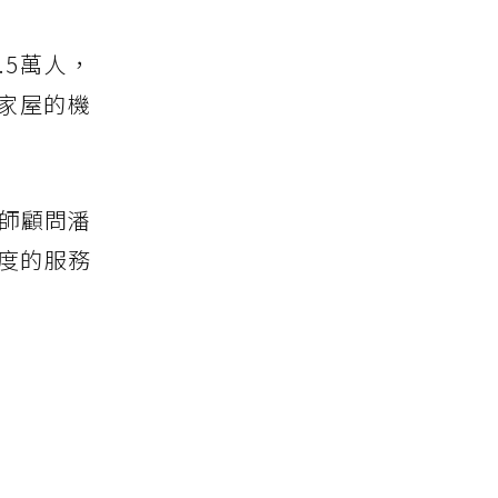
.5萬人，
家屋的機
醫師顧問潘
度的服務