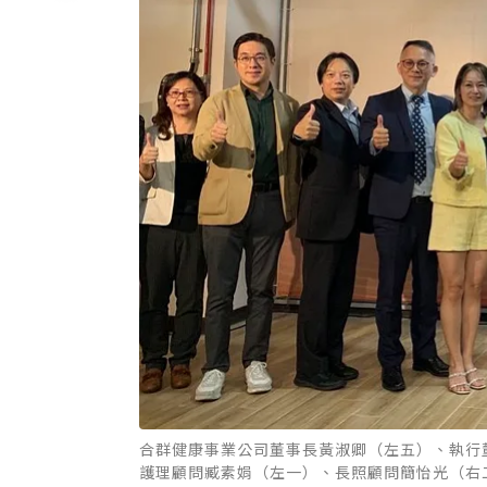
合群健康事業公司董事長黃淑卿（左五）、執行
護理顧問臧素娟（左一）、長照顧問簡怡光（右