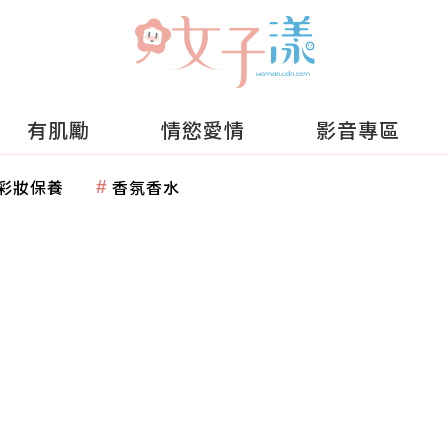
有肌勵
情慾愛情
影音專區
彩妝保養
香氛香水