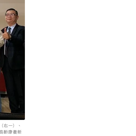
（右一）、
高齡康養新