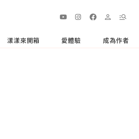
漾漾來開箱
愛體驗
成為作者