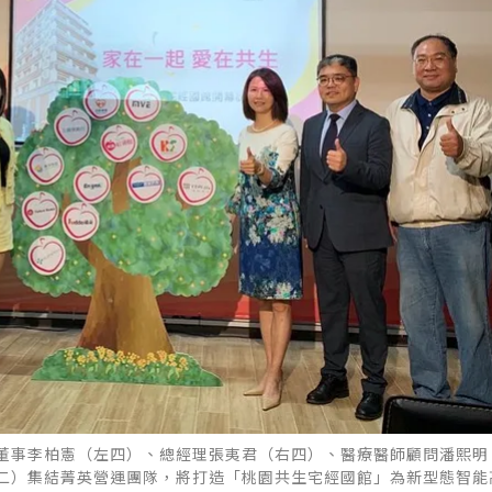
董事李柏憲（左四）、總經理張夷君（右四）、醫療醫師顧問潘熙明
二）集結菁英營運團隊，將打造「桃園共生宅經國館」為新型態智能