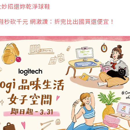
大妙招還妳乾淨球鞋
鞋秒砍千元 網激讚：折完比出國買還便宜！