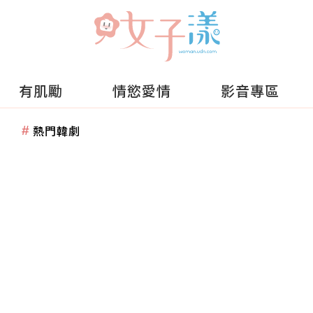
有肌勵
情慾愛情
影音專區
熱門韓劇