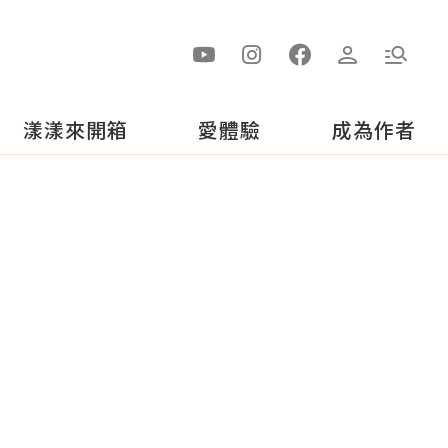
漾漾來開箱
愛體驗
成為作者