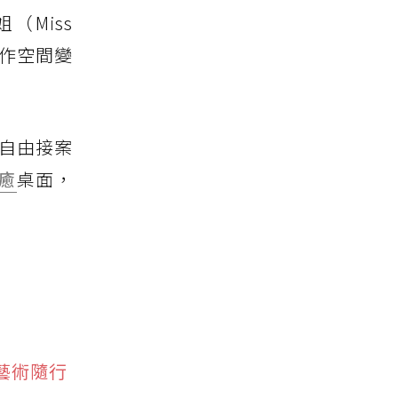
（Miss
作空間變
、自由接案
癒
桌面，
藝術隨行