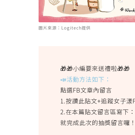
圖片來源：Logitech提供
🎁🎁小編要來送禮啦🎁🎁
📣活動方法如下：
點選FB文章內留言
1.按讚此貼文+追蹤女子漾
2.在本篇貼文留言區寫下
就完成此次的抽獎留言囉