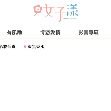
有肌勵
情慾愛情
影音專區
彩妝保養
香氛香水