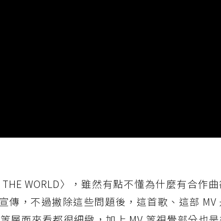
P THE WORLD〉，雖然有點不懂為什麼有合作
 宣傳，不過撇除這些問題後，這首歌、這部 MV
層面來看都很細緻，加上 MV 等視覺部分也是從 