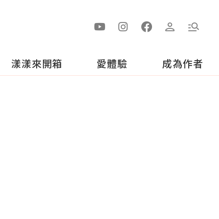
漾漾來開箱
愛體驗
成為作者