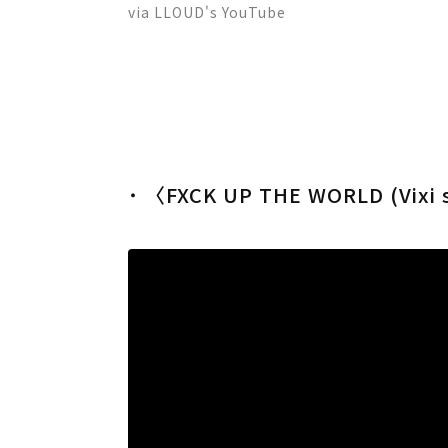
via LLOUD's YouTube
˙ 〈FXCK UP THE WORLD (Vixi s