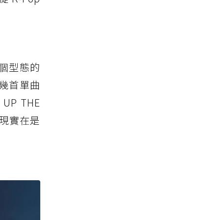
個型態的
前幾首單曲
P THE
呈現實在是