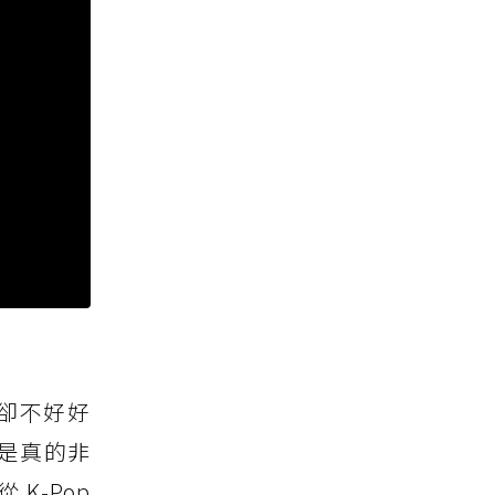
曲卻不好好
 是真的非
K-Pop