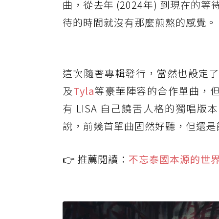
曲，從去年 (2024年) 到現
待的時間就沒有那麼煎熬的感覺。
這次隨著專輯發行，當然也設定
及
Tyla
等豪華陣容的合作單曲，但〈F
有 LISA 自己饒舌人格的獨唱版
說，前幾首單曲固然好聽，但還是饒
👉 推薦閱讀：
不忘泰國本源的世界巨