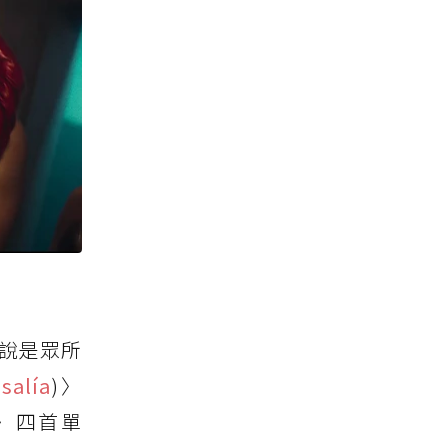
可說是眾所
salía
)〉
)〉四首單