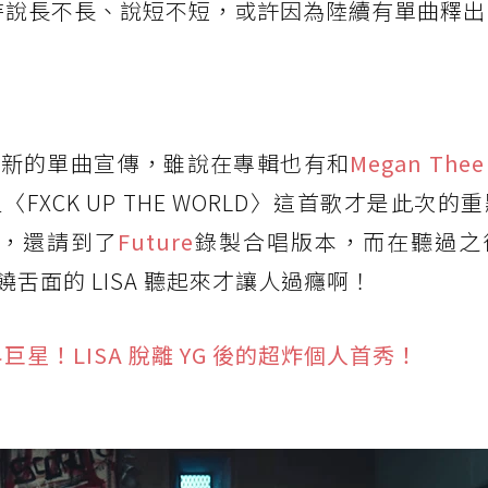
在的等待說長不長、說短不短，或許因為陸續有單曲釋
了新的單曲宣傳，雖說在專輯也有和
Megan Thee 
XCK UP THE WORLD〉這首歌才是此次的
本，還請到了
Future
錄製合唱版本，而在聽過之
舌面的 LISA 聽起來才讓人過癮啊！
星！LISA 脫離 YG 後的超炸個人首秀！