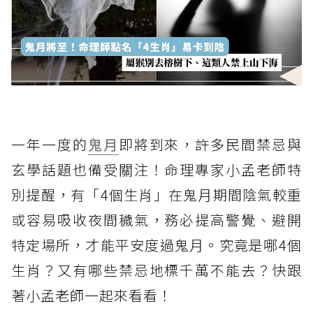
一年一度的
鬼月
即將到來，許多民間禁忌與
玄學話題也備受關注！命理專家小孟老師特
別提醒，有「4個生肖」在鬼月期間陰氣較重
或容易吸收夜間穢氣，務必提高警覺、避開
特定場所，才能平安度過鬼月。究竟是哪4個
生肖？又有哪些禁忌地標千萬不能去？快跟
著小孟老師一起來看看！