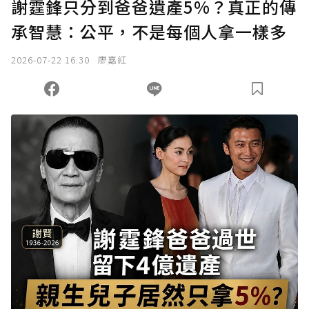
謝霆鋒只分到爸爸遺產5%？真正的傳
承智慧：公平，不是每個人拿一樣多
2026-07-22 16:30
廖嘉紅