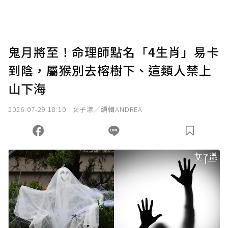
鬼月將至！命理師點名「4生肖」易卡
到陰，屬猴別去榕樹下、這類人禁上
山下海
2026-07-29 18:10
女子漾／編輯ANDREA