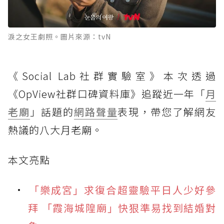
淚之女王劇照。圖片來源：tvN
《Social Lab社群實驗室》本次透過
《OpView社群口碑資料庫》追蹤近一年「
月
老廟
」話題的
網路聲量
表現，帶您了解網友
熱議的八大月老廟。
本文亮點
「樂成宮」求復合超靈驗平日人少好參
拜 「霞海城隍廟」快狠準易找到結婚對