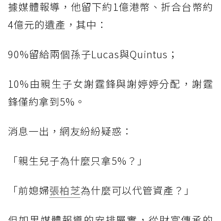
據媒體報導，他留下約1億港幣、折合台幣約
4億元的遺產，其中：
90%留給兩個孫子Lucas與Quintus；
10%由親生子女謝霆鋒與謝婷婷分配，謝霆
鋒僅約拿到5%。
消息一出，網友紛紛疑惑：
「親生兒子為什麼只拿5%？」
「前媳婦
張柏芝
為什麼可以代管資產？」
但如果媒體報導的安排屬實，從財富傳承的