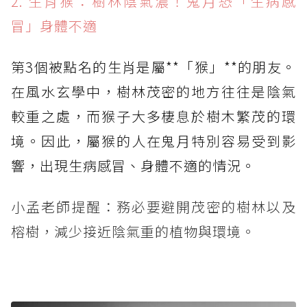
2. 生肖猴：樹林陰氣濃！鬼月恐「生病感
冒」身體不適
第3個被點名的生肖是屬**「猴」**的朋友。
在風水玄學中，樹林茂密的地方往往是陰氣
較重之處，而猴子大多棲息於樹木繁茂的環
境。因此，屬猴的人在鬼月特別容易受到影
響，出現生病感冒、身體不適的情況。
小孟老師提醒：務必要避開茂密的樹林以及
榕樹，減少接近陰氣重的植物與環境。