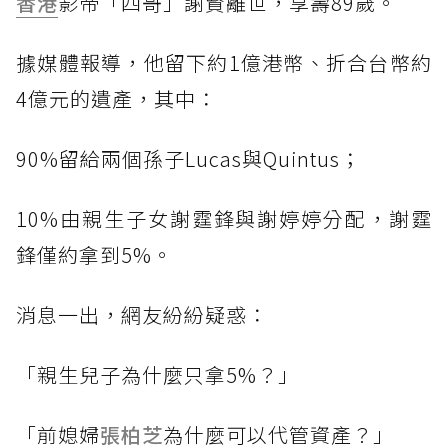
香港
影帝「四哥」謝賢離世，享壽89歲。
據媒體報導，他留下約1億港幣、折合台幣約
4億元的遺產，其中：
90%留給兩個孫子Lucas與Quintus；
10%由親生子女謝霆鋒與謝婷婷分配，謝霆
鋒僅約拿到5%。
消息一出，網友紛紛疑惑：
「親生兒子為什麼只拿5%？」
「前媳婦
張柏芝
為什麼可以代管資產？」