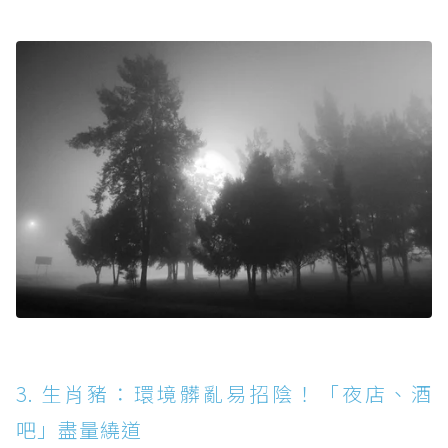
3. 生肖豬：環境髒亂易招陰！「夜店、酒
吧」盡量繞道