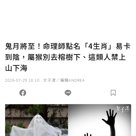
使用「贊助」功能實質回饋給喜愛的作者。可
將您認為適合的點數贈送給作者，一旦使用贊
助點數即不得撤銷，單筆贊助最低點數為30
點，最高點數沒有上限。
U 利點數 1 點 = NTD 1 元。
鬼月將至！命理師點名「4生肖」易卡
到陰，屬猴別去榕樹下、這類人禁上
確認送出
山下海
我已詳閱贊助說明，且同意站方的使用條款。
2026-07-29 18:10
女子漾／編輯ANDREA
您當前剩餘 U 利點數：
0
點；前往
購買點數