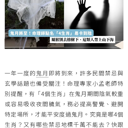
一年一度的
鬼月
即將到來，許多民間禁忌與
玄學話題也備受關注！命理專家小孟老師特
別提醒，有「4個生肖」在鬼月期間陰氣較重
或容易吸收夜間穢氣，務必提高警覺、避開
特定場所，才能平安度過鬼月。究竟是哪4個
生肖？又有哪些禁忌地標千萬不能去？快跟