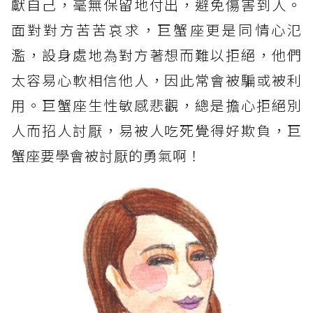
獻自己，毫無保留地付出，避免傷害到人。
面對對方苦苦哀求，巨蟹座更是同情心氾
濫，設身處地為對方著想而難以拒絕，他們
太容易心軟相信他人，因此常會被騙或被利
用。巨蟹座生性敏感悲觀，總是擔心拒絕別
人而招人討厭，易被人吃死覺得好欺負，巨
蟹座要學會被討厭的勇氣啊！