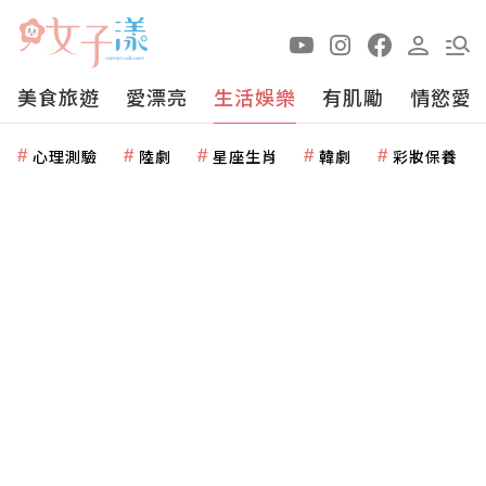
美食旅遊
愛漂亮
生活娛樂
有肌勵
情慾愛
心理測驗
陸劇
星座生肖
韓劇
彩妝保養