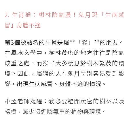
2. 生肖猴：樹林陰氣濃！鬼月恐「生病感
冒」身體不適
第3個被點名的生肖是屬**「猴」**的朋友。
在風水玄學中，樹林茂密的地方往往是陰氣
較重之處，而猴子大多棲息於樹木繁茂的環
境。因此，屬猴的人在鬼月特別容易受到影
響，出現生病感冒、身體不適的情況。
小孟老師提醒：務必要避開茂密的樹林以及
榕樹，減少接近陰氣重的植物與環境。