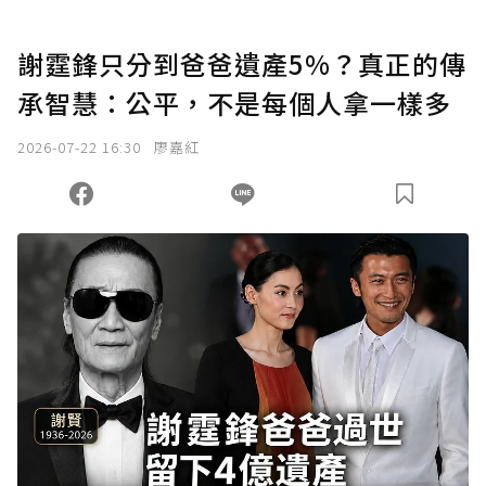
謝霆鋒只分到爸爸遺產5%？真正的傳
承智慧：公平，不是每個人拿一樣多
2026-07-22 16:30
廖嘉紅