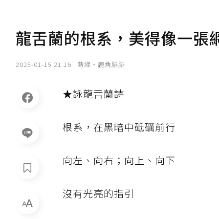
龍舌蘭的根系，美得像一張
2025-01-15 21:16
蒔緣‧鹿角腓腓
★詠龍舌蘭詩
根系，在黑暗中砥礪前行
向左、向右；向上、向下
沒有光亮的指引