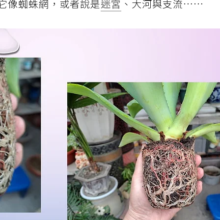
它像蜘蛛網，或者說是
迷宮
、大河與支流……