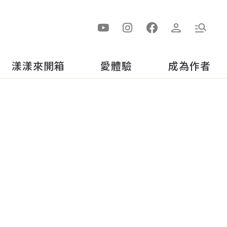
漾漾來開箱
愛體驗
成為作者