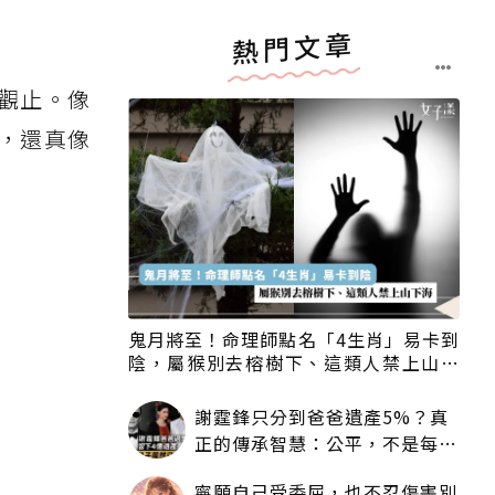
熱門文章
觀止。像
，還真像
鬼月將至！命理師點名「4生肖」易卡到
陰，屬猴別去榕樹下、這類人禁上山下
海
謝霆鋒只分到爸爸遺產5%？真
正的傳承智慧：公平，不是每個
人拿一樣多
寧願自己受委屈，也不忍傷害別