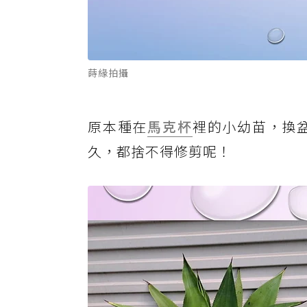
蒔緣拍攝
原本種在
馬克杯
裡的小幼苗，換
久，都捨不得修剪呢！