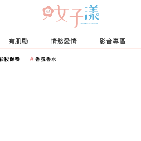
有肌勵
情慾愛情
影音專區
彩妝保養
香氛香水