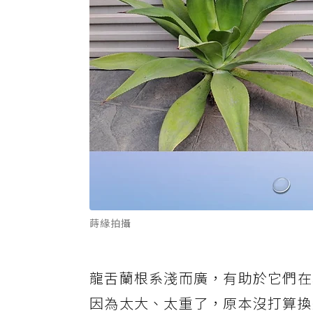
蒔緣拍攝
龍舌蘭根系淺而廣，有助於它們在
因為太大、太重了，原本沒打算換