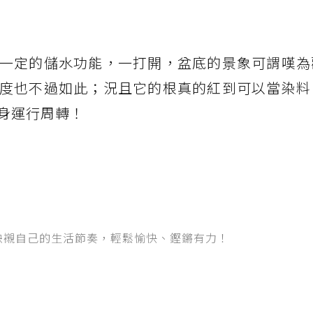
一定的儲水功能，一打開，盆底的景象可謂嘆為
度也不過如此；況且它的根真的紅到可以當染料
身運行周轉！
映襯自己的生活節奏，輕鬆愉快、鏗鏘有力！