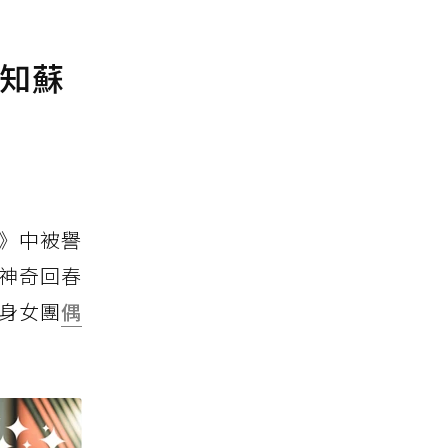
鄭知蘇
耀》中被譽
」神奇回春
身女團
偶