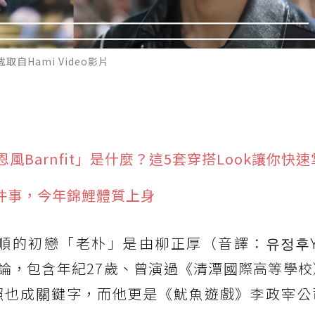
取自Hami Video影片
Barnfit」是什麼？這5套穿搭Look讓你快速
3件事，今年錦鯉體質上身
的初戀「老朴」是由柳正厚（音譯：유정후Yoo
論，包含年紀27歲、曾演過《清潭國際高等學校
照也成關鍵字，而他更是《魷魚遊戲》李政宰公