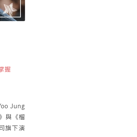
掌握
 Jung
》與《榴
司旗下演