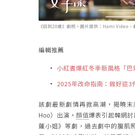
《回到20歲》劇照。圖片提供：Hami Video、截
編輯推薦
小紅書爆紅冬季新風格「巴恩風
2025年改命指南：做好這
該劇最新劇情再掀高潮，揭曉末順
Hoo）出演，
顏值
爆表引起韓網討
蓮小姐》等劇，過去劇中的腹肌