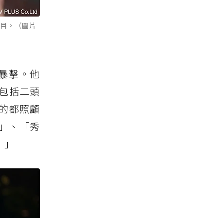
矚目。（圖片
暴擊。他
包括二頭
的都照顧
」、「秀
！」