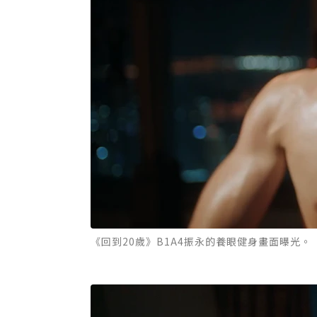
《回到20歲》B1A4振永的養眼健身畫面曝光。（圖