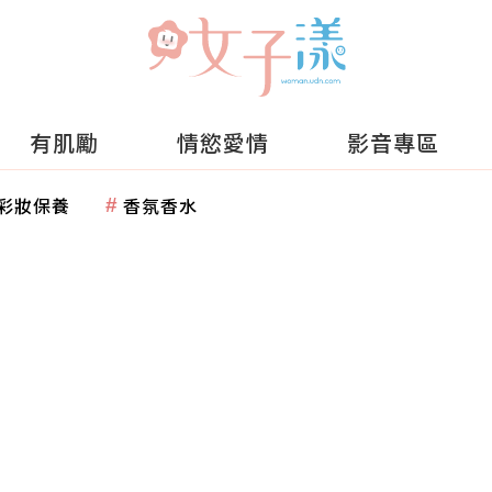
有肌勵
情慾愛情
影音專區
彩妝保養
香氛香水