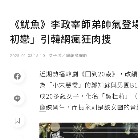
《魷魚》李政宰師弟帥氣登
初戀」引韓網瘋狂肉搜
2025-01-03 15:10
女子漾／編輯譚麗敏
近期熱播韓劇《回到20歲》，改
為「小宋慧喬」的鄭知蘇與男團B
成20多歲女子，化名「吳杜莉」（
像
練習生，而振永則是該女團的音