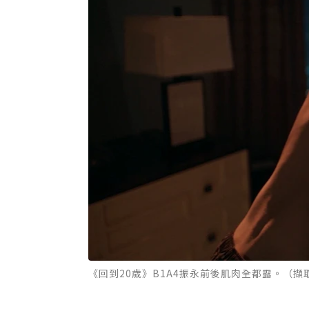
《回到20歲》B1A4振永前後肌肉全都露。（擷取自