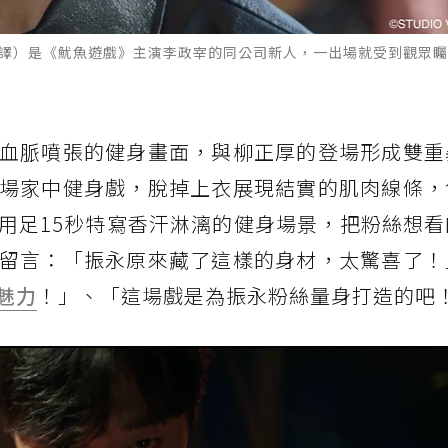
音譯）是《魷魚遊戲》主演李政宰的同公司新人，一出場就受到觀眾
血脈噴張的健身畫面，與柳正厚的登場形成雙重
場家中健身戲，脫掉上衣展現結實的肌肉線條，
用足15秒特寫香汗淋漓的健身場景，把粉絲想看
留言：「振永原來藏了這樣的身材，太驚喜了！
魅力
！」、「這場戲是為振永粉絲量身打造的吧