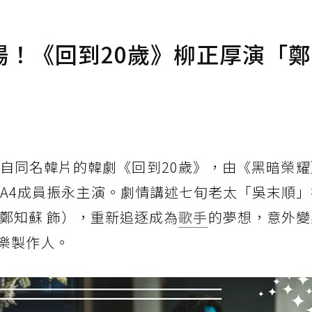
場！《回到20歲》柳正厚演「
編自同名韓片的韓劇《回到20歲》，由《黑暗榮
1A4成員振永主演。劇情講述七旬老太「吳末順
鄭知蘇 飾），重新追逐成為
歌手
的夢想，意外變
樂製作人。