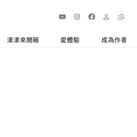
漾漾來開箱
愛體驗
成為作者