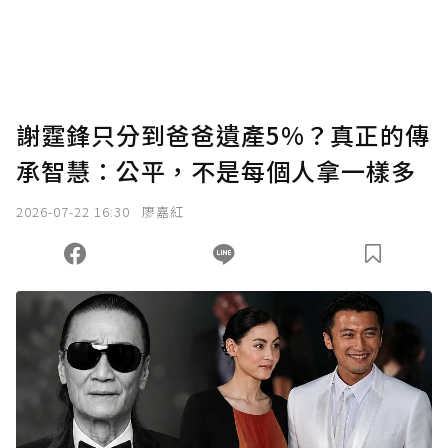
謝霆鋒只分到爸爸遺產5%？真正的傳
承智慧：公平，不是每個人拿一樣多
2026-07-22 16:30
廖嘉紅