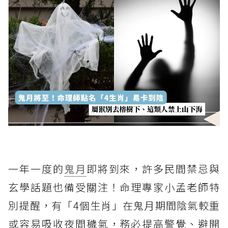
一年一度的
鬼月
即將到來，許多民間禁忌與
玄學話題也備受關注！命理專家小孟老師特
別提醒，有「4個生肖」在鬼月期間陰氣較重
或容易吸收夜間穢氣，務必提高警覺、避開