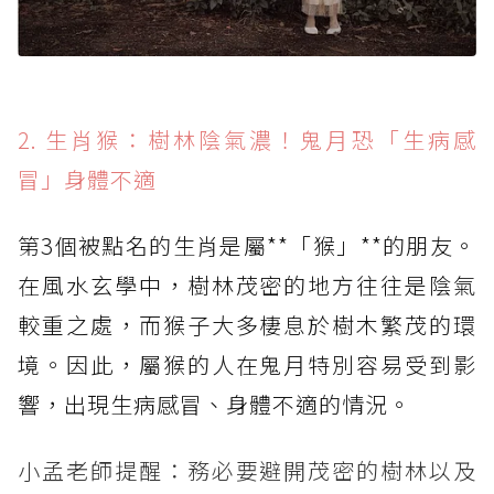
2. 生肖猴：樹林陰氣濃！鬼月恐「生病感
冒」身體不適
第3個被點名的生肖是屬**「猴」**的朋友。
在風水玄學中，樹林茂密的地方往往是陰氣
較重之處，而猴子大多棲息於樹木繁茂的環
境。因此，屬猴的人在鬼月特別容易受到影
響，出現生病感冒、身體不適的情況。
小孟老師提醒：務必要避開茂密的樹林以及