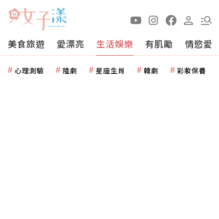
美食旅遊
愛漂亮
生活娛樂
有肌勵
情慾愛
心理測驗
陸劇
星座生肖
韓劇
彩妝保養