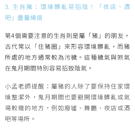
3. 生肖豬：環境髒亂易招陰！「夜店、酒
吧」盡量繞道
第4個需要注意的生肖則是屬「豬」的朋友。
古代常以「住豬圈」來形容環境髒亂，而豬
所處的地方通常較為污穢。這種穢氣與煞氣
在鬼月期間特別容易招致陰氣。
小孟老師提醒：屬豬的人除了要保持住家環
境整潔外，鬼月期間也要避開環境髒亂或氣
場較雜的地方，例如廢墟、舞廳、夜店或酒
吧等場所。