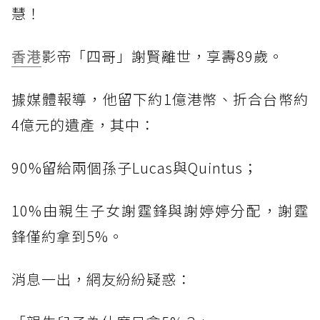
慧！
香港
影帝「四哥」謝賢離世，享壽89歲。
據媒體報導，他留下約1億港幣、折合台幣約
4億元的遺產，其中：
90%留給兩個孫子Lucas與Quintus；
10%由親生子女謝霆鋒與謝婷婷分配，謝霆
鋒僅約拿到5%。
消息一出，網友紛紛疑惑：