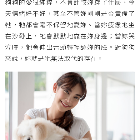
狗狗的愛很純粹，不會計較妳穿了什麼、今
天情緒好不好，甚至不管妳剛剛是否責備了
牠，牠都會毫不保留地愛妳。當妳疲憊地坐
在沙發上，牠會默默地靠在妳身邊；當妳哭
泣時，牠會伸出舌頭輕輕舔妳的臉。對狗狗
來說，妳就是牠無法取代的存在。