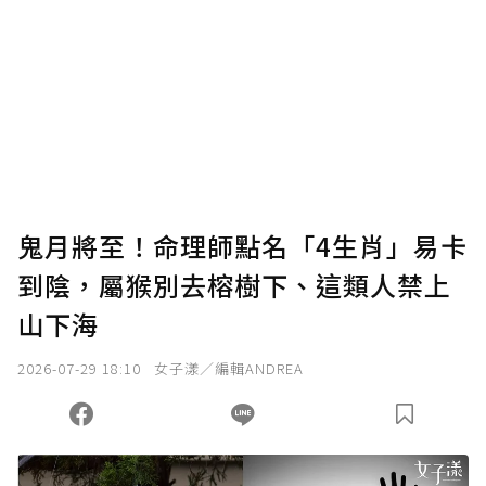
為了鼓勵作者持續創作更好的內容，會員可以
使用「贊助」功能實質回饋給喜愛的作者。可
將您認為適合的點數贈送給作者，一旦使用贊
助點數即不得撤銷，單筆贊助最低點數為30
點，最高點數沒有上限。
U 利點數 1 點 = NTD 1 元。
鬼月將至！命理師點名「4生肖」易卡
到陰，屬猴別去榕樹下、這類人禁上
確認送出
山下海
我已詳閱贊助說明，且同意站方的使用條款。
2026-07-29 18:10
女子漾／編輯ANDREA
您當前剩餘 U 利點數：
0
點；前往
購買點數