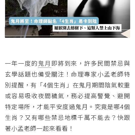
一年一度的
鬼月
即將到來，許多民間禁忌與
玄學話題也備受關注！命理專家小孟老師特
別提醒，有「4個生肖」在鬼月期間陰氣較重
或容易吸收夜間穢氣，務必提高警覺、避開
特定場所，才能平安度過鬼月。究竟是哪4個
生肖？又有哪些禁忌地標千萬不能去？快跟
著小孟老師一起來看看！