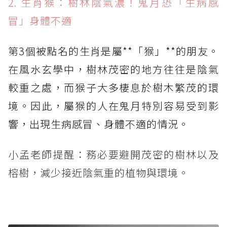
2. 生肖猴：樹林陰氣濃！鬼月恐「生病感
冒」身體不適
第3個被點名的生肖是屬**「猴」**的朋友。
在風水玄學中，樹林茂密的地方往往是陰氣
較重之處，而猴子大多棲息於樹木繁茂的環
境。因此，屬猴的人在鬼月特別容易受到影
響，出現生病感冒、身體不適的情況。
小孟老師提醒：務必要避開茂密的樹林以及
榕樹，減少接近陰氣重的植物與環境。