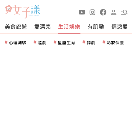
美食旅遊
愛漂亮
生活娛樂
有肌勵
情慾愛
心理測驗
陸劇
星座生肖
韓劇
彩妝保養