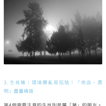
3. 生肖豬：環境髒亂易招陰！「夜店、酒
吧」盡量繞道
第4個需要注意的生肖則是屬「豬」的朋友。