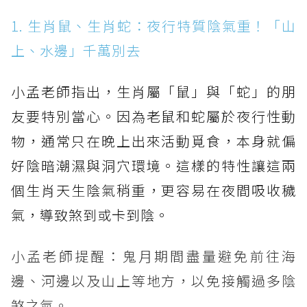
1. 生肖鼠、生肖蛇：夜行特質陰氣重！「山
上、水邊」千萬別去
小孟老師指出，生肖屬「鼠」與「蛇」的朋
友要特別當心。因為老鼠和蛇屬於夜行性動
物，通常只在晚上出來活動覓食，本身就偏
好陰暗潮濕與洞穴環境。這樣的特性讓這兩
個生肖天生陰氣稍重，更容易在夜間吸收穢
氣，導致煞到或卡到陰。
小孟老師提醒：鬼月期間盡量避免前往海
邊、河邊以及山上等地方，以免接觸過多陰
煞之氣。