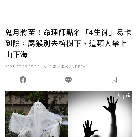
鬼月將至！命理師點名「4生肖」易卡
到陰，屬猴別去榕樹下、這類人禁上
山下海
2026-07-29 18:10
女子漾／編輯ANDREA