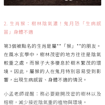
2. 生肖猴：樹林陰氣濃！鬼月恐「生病感
冒」身體不適
第3個被點名的生肖是屬**「猴」**的朋友。
在風水玄學中，樹林茂密的地方往往是陰氣
較重之處，而猴子大多棲息於樹木繁茂的環
境。因此，屬猴的人在鬼月特別容易受到影
響，出現生病感冒、身體不適的情況。
小孟老師提醒：務必要避開茂密的樹林以及
榕樹，減少接近陰氣重的植物與環境。