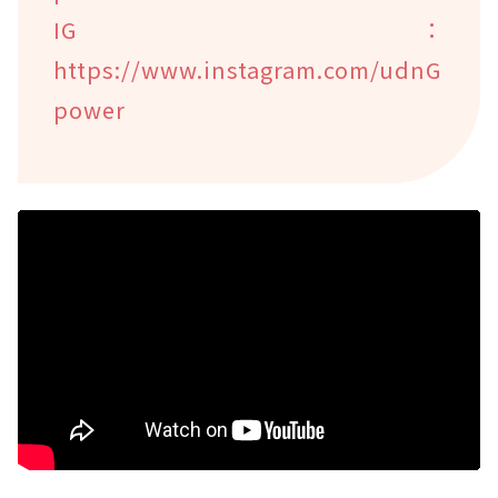
IG：
https://www.instagram.com/udnG
power