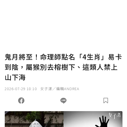
鬼月將至！命理師點名「4生肖」易卡
到陰，屬猴別去榕樹下、這類人禁上
山下海
2026-07-29 18:10
女子漾／編輯ANDREA