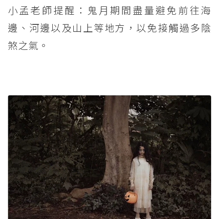
小孟老師提醒：鬼月期間盡量避免前往海
邊、河邊以及山上等地方，以免接觸過多陰
煞之氣。