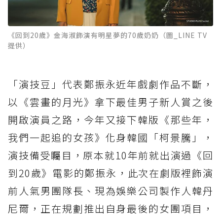
《回到20歲》金海淑飾演有明星夢的70歲奶奶（圖_LINE TV
提供）
「演技豆」代表鄭振永近年戲劇作品不斷，
以《雲畫的月光》拿下最佳男子新人賞之後
開啟演員之路，今年又接下韓版《那些年，
我們一起追的女孩》化身韓國「柯景騰」，
演技備受矚目，原本就10年前就出演過《回
到20歲》電影的鄭振永，此次在劇版裡飾演
前人氣男團隊長、現為娛樂公司製作人韓丹
尼爾，正在規劃推出自身最後的女團項目，