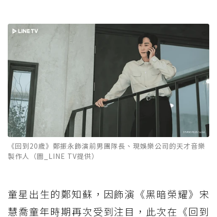
《回到20歲》鄭振永飾演前男團隊長、現娛樂公司的天才音樂
製作人（圖_LINE TV提供）
童星出生的鄭知蘇，因飾演《黑暗榮耀》宋
慧喬童年時期再次受到注目，此次在《回到