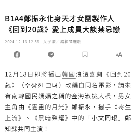
B1A4鄭振永化身天才女團製作人
《回到20歲》愛上成員大談禁忌戀
2024-12-13 12:38
女子漾／編輯譚麗敏
12月18日即將播出
韓國
浪漫喜劇《回到20
歲》（수상한 그녀）改編自同名電影，請來
有南韓國民媽媽之稱的金海淑挑大樑，男女
主角由《雲畫的月光》鄭振永，攜手《寄生
上流》、《黑暗榮耀》中的「小文同珢」鄭
知蘇共同主演！