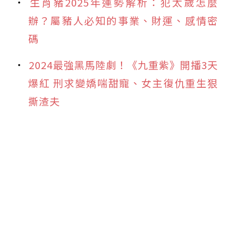
生肖豬2025年運勢解析：犯太歲怎麼
辦？屬豬人必知的事業、財運、感情密
碼
2024最強黑馬陸劇！《九重紫》開播3天
爆紅 刑求變嬌喘甜寵、女主復仇重生狠
撕渣夫