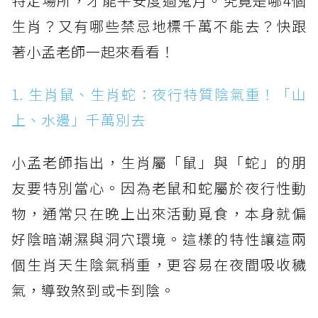
特定場所，才能平安度過鬼月。究竟是哪4個
生肖？又有哪些禁忌地標千萬不能去？快跟
著小孟老師一起來看看！
1. 生肖鼠、生肖蛇：夜行特質陰氣重！「山
上、水邊」千萬別去
小孟老師指出，生肖屬「鼠」與「蛇」的朋
友要特別當心。因為老鼠和蛇屬於夜行性動
物，通常只在晚上出來活動覓食，本身就偏
好陰暗潮濕與洞穴環境。這樣的特性讓這兩
個生肖天生陰氣稍重，更容易在夜間吸收穢
氣，導致煞到或卡到陰。