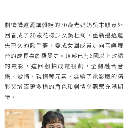
劇情講述愛講髒話的70歲老奶奶吳末順意外
回春成了20歲花樣少女吳杜莉，重新追逐遺
失已久的歌手夢，變成女團成員走向音樂舞
台的成長喜劇羅曼史。這部已有6國以上改編
的電影，這回翻拍成
電視
劇，全劇融合音
樂、愛情、親情等元素，延續了電影版的精
彩又增添更多樣的角色和劇情令觀眾充滿期
待。