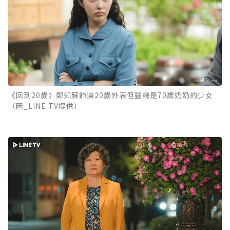
《回到20歲》鄭知蘇飾演20歲外表但靈魂是70歲奶奶的少女
（圖_LINE TV提供）