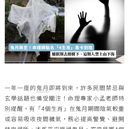
一年一度的
鬼月
即將到來，許多民間禁忌與
玄學話題也備受關注！命理專家小孟老師特
別提醒，有「4個生肖」在鬼月期間陰氣較重
或容易吸收夜間穢氣，務必提高警覺、避開