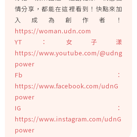
情分享，都能在這裡看到！快點來加
入成為創作者！
https://woman.udn.com
YT：女子漾
https://www.youtube.com/@udng
power
Fb：
https://www.facebook.com/udnG
power
IG：
https://www.instagram.com/udnG
power