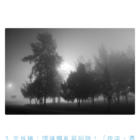
3. 生肖豬：環境髒亂易招陰！「夜店、酒