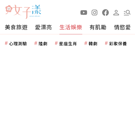
美食旅遊
愛漂亮
生活娛樂
有肌勵
情慾愛
心理測驗
陸劇
星座生肖
韓劇
彩妝保養