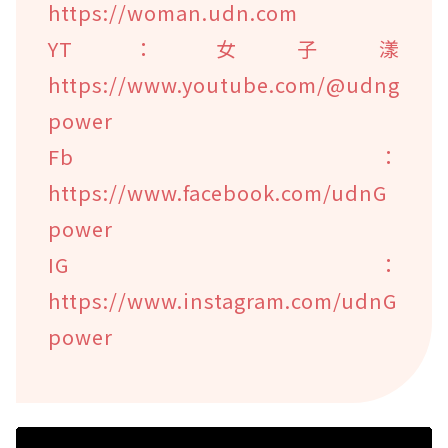
https://woman.udn.com
YT：女子漾
https://www.youtube.com/@udng
power
Fb：
https://www.facebook.com/udnG
power
IG：
https://www.instagram.com/udnG
power