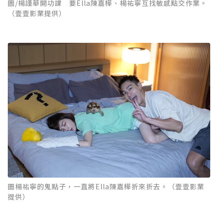
圖/楊謹華開功課 要Ella陳嘉樺、楊祐寧互找敏感點交作業。
（壹壹影業提供）
圖楊祐寧的鬼點子，一直將Ella陳嘉樺折來折去。（壹壹影業
提供）