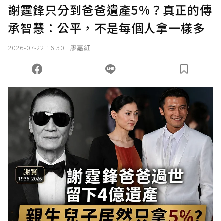
謝霆鋒只分到爸爸遺產5%？真正的傳
承智慧：公平，不是每個人拿一樣多
2026-07-22 16:30
廖嘉紅