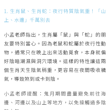
1. 生肖鼠、生肖蛇：夜行特質陰氣重！「山
上、水邊」千萬別去
小孟老師指出，生肖屬「鼠」與「蛇」的朋
友要特別當心。因為老鼠和蛇屬於夜行性動
物，通常只在晚上出來活動覓食，本身就偏
好陰暗潮濕與洞穴環境。這樣的特性讓這兩
個生肖天生陰氣稍重，更容易在夜間吸收穢
氣，導致煞到或卡到陰。
小孟老師提醒：鬼月期間盡量避免前往海
邊、河邊以及山上等地方，以免接觸過多陰