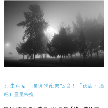
3. 生肖豬：環境髒亂易招陰！「夜店、酒
吧」盡量繞道