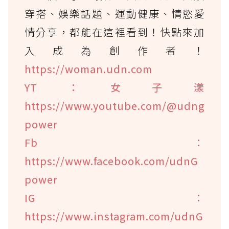
穿搭、娛樂話題、運動健康、情慾愛
情分享，都能在這裡看到！快點來加
入成為創作者！
https://woman.udn.com
YT：女子漾
https://www.youtube.com/@udng
power
Fb：
https://www.facebook.com/udnG
power
IG：
https://www.instagram.com/udnG