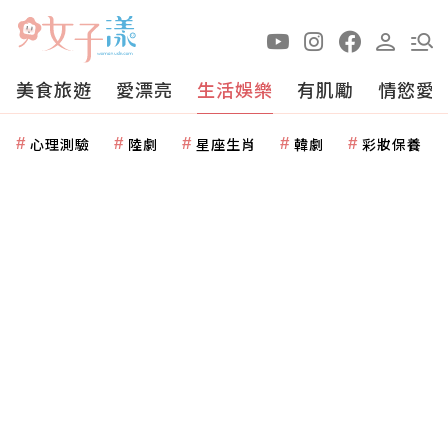
美食旅遊
愛漂亮
生活娛樂
有肌勵
情慾愛
心理測驗
陸劇
星座生肖
韓劇
彩妝保養