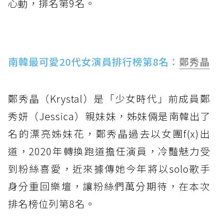
心動，排名第9名。
南韓最可愛20代女演員排行榜第8名：
鄭秀晶
鄭秀晶（Krystal）是「少女時代」前成員鄭
秀妍（Jessica）親妹妹，姊妹倆是南韓出了
名的漂亮姊妹花，鄭秀晶過去以女團f(x)出
道，2020年轉換跑道擔任演員，冷豔魅力受
到粉絲喜愛，近來據傳她今年將以solo歌手
身分重回樂壇，讓粉絲們萬分期待，在本次
排名榜位列第8名。