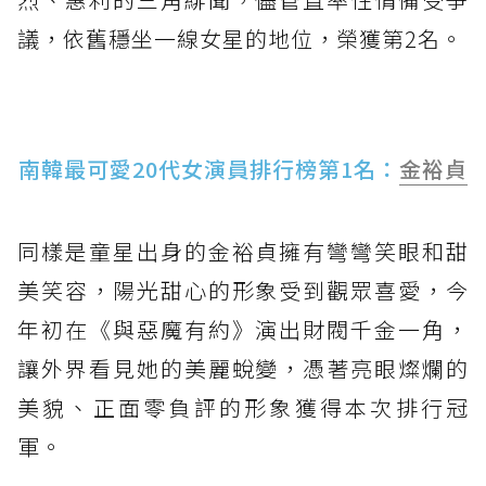
議，依舊穩坐一線女星的地位，榮獲第2名。
南韓最可愛20代女演員排行榜第1名：
金裕貞
同樣是童星出身的金裕貞擁有彎彎笑眼和甜
美笑容，陽光甜心的形象受到觀眾喜愛，今
年初在《與惡魔有約》演出財閥千金一角，
讓外界看見她的美麗蛻變，憑著亮眼燦爛的
美貌、正面零負評的形象獲得本次排行冠
軍。