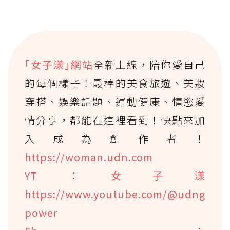
｢女子漾｣網站
全新上線，陪你愛自己
的每個樣子！最棒的美食旅遊、美妝
穿搭、娛樂話題、運動健康、情慾愛
情分享，都能在這裡看到！快點來加
入成為創作者！
https://woman.udn.com
YT：女子漾
https://www.youtube.com/@udng
power