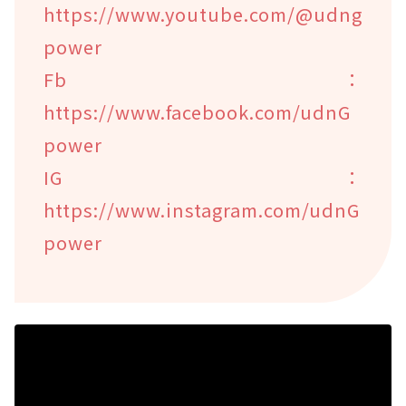
https://www.youtube.com/@udng
power
Fb：
https://www.facebook.com/udnG
power
IG：
https://www.instagram.com/udnG
power