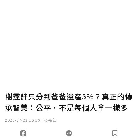
謝霆鋒只分到爸爸遺產5%？真正的傳
承智慧：公平，不是每個人拿一樣多
2026-07-22 16:30
廖嘉紅