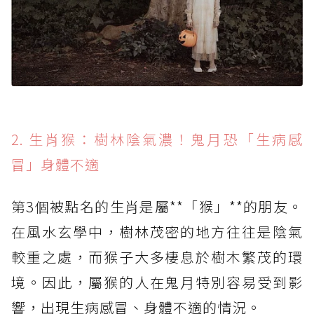
2. 生肖猴：樹林陰氣濃！鬼月恐「生病感
冒」身體不適
第3個被點名的生肖是屬**「猴」**的朋友。
在風水玄學中，樹林茂密的地方往往是陰氣
較重之處，而猴子大多棲息於樹木繁茂的環
境。因此，屬猴的人在鬼月特別容易受到影
響，出現生病感冒、身體不適的情況。