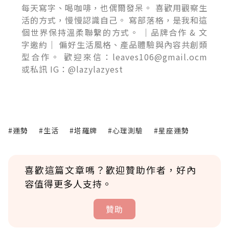
每天寫字、喝咖啡，也偶爾發呆。 喜歡用觀察生
活的方式，慢慢認識自己。 寫部落格，是我和這
個世界保持溫柔聯繫的方式。 ｜品牌合作 & 文
字邀約｜ 偏好生活風格、產品體驗與內容共創類
型合作。 歡迎來信：leaves106@gmail.ocm
或私訊 IG：@lazylazyest
#運勢
#生活
#塔羅牌
#心理測驗
#星座運勢
喜歡這篇文章嗎？歡迎贊助作者，好內
容值得更多人支持。
贊助