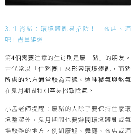
3. 生肖豬：環境髒亂易招陰！「夜店、酒
吧」盡量繞道
第4個需要注意的生肖則是屬「豬」的朋友。
古代常以「住豬圈」來形容環境髒亂，而豬
所處的地方通常較為污穢。這種穢氣與煞氣
在鬼月期間特別容易招致陰氣。
小孟老師提醒：屬豬的人除了要保持住家環
境整潔外，鬼月期間也要避開環境髒亂或氣
場較雜的地方，例如廢墟、舞廳、夜店或酒