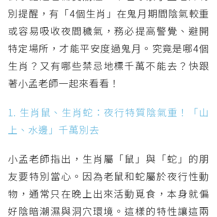
別提醒，有「4個生肖」在鬼月期間陰氣較重
或容易吸收夜間穢氣，務必提高警覺、避開
特定場所，才能平安度過鬼月。究竟是哪4個
生肖？又有哪些禁忌地標千萬不能去？快跟
著小孟老師一起來看看！
1. 生肖鼠、生肖蛇：夜行特質陰氣重！「山
上、水邊」千萬別去
小孟老師指出，生肖屬「鼠」與「蛇」的朋
友要特別當心。因為老鼠和蛇屬於夜行性動
物，通常只在晚上出來活動覓食，本身就偏
好陰暗潮濕與洞穴環境。這樣的特性讓這兩