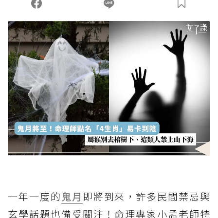
您當前剩餘 U 利點數：
0
點；前往
購買點數
一年一度的
鬼月
即將到來，許多民間禁忌與
玄學話題也備受關注！命理專家小孟老師特