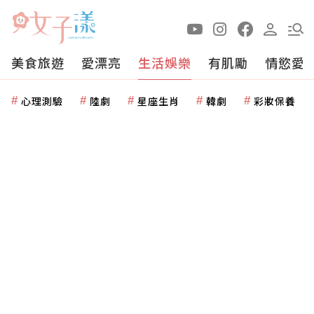
美食旅遊
愛漂亮
生活娛樂
有肌勵
情慾愛
心理測驗
陸劇
星座生肖
韓劇
彩妝保養