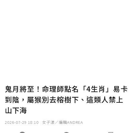
贊助說明
為了鼓勵作者持續創作更好的內容，會員可以
使用「贊助」功能實質回饋給喜愛的作者。可
將您認為適合的點數贈送給作者，一旦使用贊
助點數即不得撤銷，單筆贊助最低點數為30
點，最高點數沒有上限。
U 利點數 1 點 = NTD 1 元。
鬼月將至！命理師點名「4生肖」易卡
到陰，屬猴別去榕樹下、這類人禁上
確認送出
山下海
我已詳閱贊助說明，且同意站方的使用條款。
2026-07-29 18:10
女子漾／編輯ANDREA