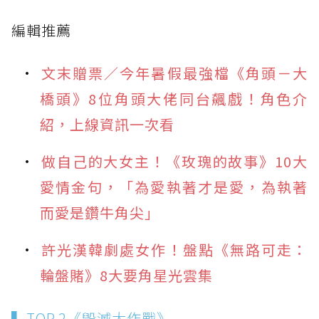
編輯推薦
文末贈票／今年暑假最強檔《角頭－大
橋頭》8位角頭大佬同台飆戲！角色介
紹，上線資訊一次看
做自己的大女主！《玫瑰的故事》10大
愛情金句，「為愛執著才是愛，為執著
而愛是鑽牛角尖」
許光漢韓劇處女作！盤點《無路可走：
輪盤賭》8大要角星光雲集
▍TOP.2《毀滅大作戰》