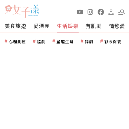
美食旅遊
愛漂亮
生活娛樂
有肌勵
情慾愛
心理測驗
陸劇
星座生肖
韓劇
彩妝保養