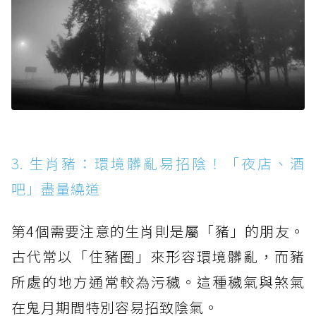
3. 生肖豬：環境髒亂易招陰！「夜店、酒
吧」盡量繞道
第4個需要注意的生肖則是屬「豬」的朋友。
古代常以「住豬圈」來形容環境髒亂，而豬
所處的地方通常較為污穢。這種穢氣與煞氣
在鬼月期間特別容易招致陰氣。