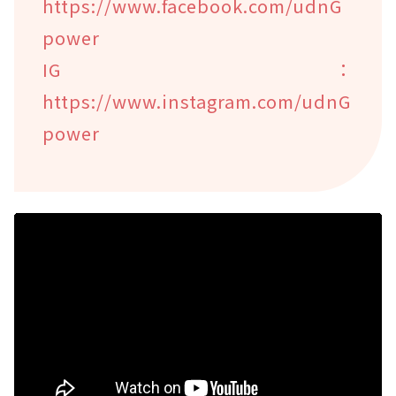
https://www.facebook.com/udnG
power
IG：
https://www.instagram.com/udnG
power