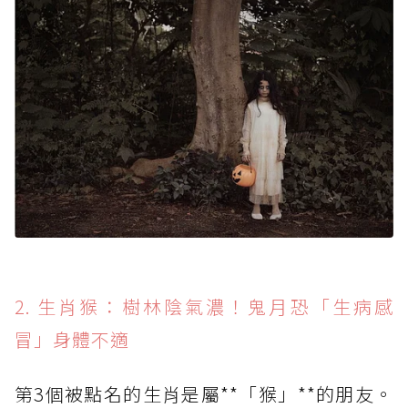
2. 生肖猴：樹林陰氣濃！鬼月恐「生病感
冒」身體不適
第3個被點名的生肖是屬**「猴」**的朋友。