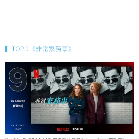
▍TOP.9《非常家務事》