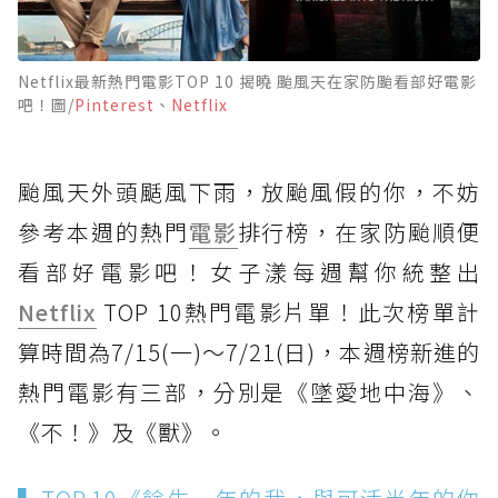
Netflix最新熱門電影TOP 10 揭曉 颱風天在家防颱看部好電影
吧！圖/
Pinterest
、
Netflix
颱風天外頭颳風下雨，放颱風假的你，不妨
參考本週的熱門
電影
排行榜，在家防颱順便
看部好電影吧！女子漾每週幫你統整出
Netflix
TOP 10熱門電影片單！此次榜單計
算時間為7/15(一)～7/21(日)，本週榜新進的
熱門電影有三部，分別是《墜愛地中海》、
《不！》及《獸》。