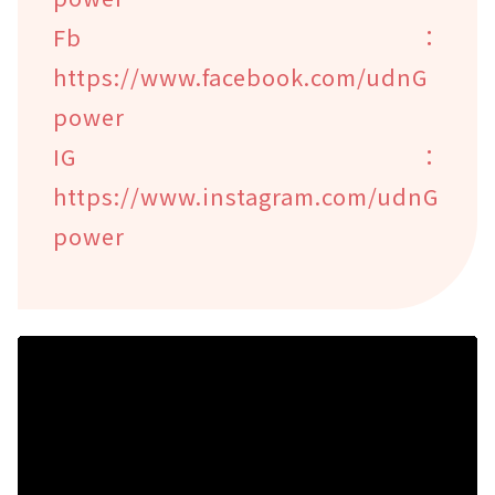
Fb：
https://www.facebook.com/udnG
power
IG：
https://www.instagram.com/udnG
power