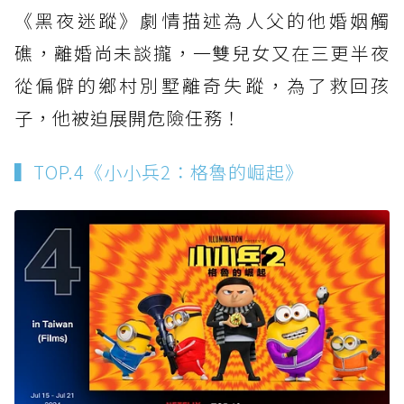
《黑夜迷蹤》劇情描述為人父的他婚姻觸
礁，離婚尚未談攏，一雙兒女又在三更半夜
從偏僻的鄉村別墅離奇失蹤，為了救回孩
子，他被迫展開危險任務！
▍TOP.4《小小兵2：格魯的崛起》