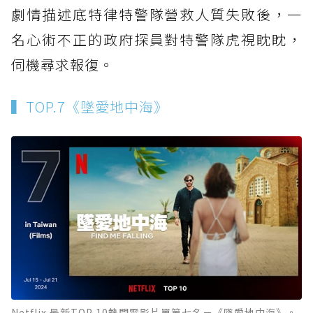
劇情描述底特律特警隊營救人質失敗後，一
名心術不正的政府探員對特警隊虎視眈眈，
伺機尋求報復。
▍TOP.7《墜愛地中海》
Netflix 最新TOP 10熱門電影片單第七名－《墜愛地中海》。