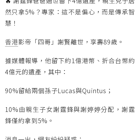
🔥 謝霆鋒爸爸過世留下4億遺產，親生兒子居
然只拿5%？專家：這不是偏心，而是傳承智
慧！
香港
影帝「四哥」謝賢離世，享壽89歲。
據媒體報導，他留下約1億港幣、折合台幣約
4億元的遺產，其中：
90%留給兩個孫子Lucas與Quintus；
10%由親生子女謝霆鋒與謝婷婷分配，謝霆
鋒僅約拿到5%。
消息一出，網友紛紛疑惑：