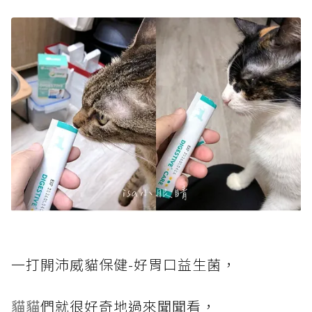
一打開沛威貓保健-好胃口益生菌，
貓貓
們就很好奇地過來聞聞看，