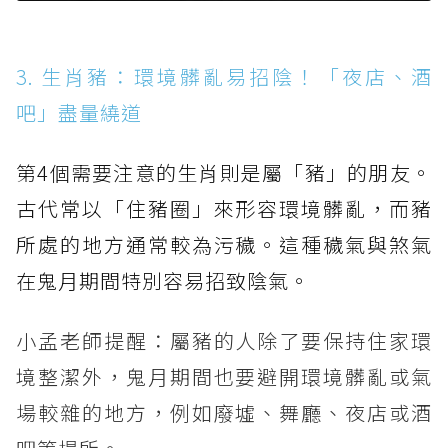
3. 生肖豬：環境髒亂易招陰！「夜店、酒
吧」盡量繞道
第4個需要注意的生肖則是屬「豬」的朋友。
古代常以「住豬圈」來形容環境髒亂，而豬
所處的地方通常較為污穢。這種穢氣與煞氣
在鬼月期間特別容易招致陰氣。
小孟老師提醒：屬豬的人除了要保持住家環
境整潔外，鬼月期間也要避開環境髒亂或氣
場較雜的地方，例如廢墟、舞廳、夜店或酒