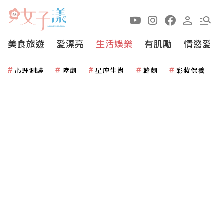
美食旅遊
愛漂亮
生活娛樂
有肌勵
情慾愛
心理測驗
陸劇
星座生肖
韓劇
彩妝保養