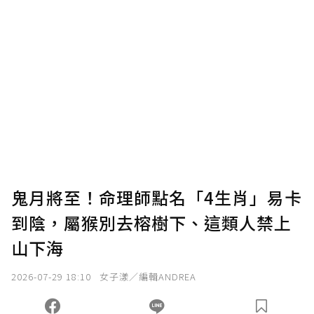
贊助說明
為了鼓勵作者持續創作更好的內容，會員可以
使用「贊助」功能實質回饋給喜愛的作者。可
將您認為適合的點數贈送給作者，一旦使用贊
助點數即不得撤銷，單筆贊助最低點數為30
點，最高點數沒有上限。
U 利點數 1 點 = NTD 1 元。
鬼月將至！命理師點名「4生肖」易卡
到陰，屬猴別去榕樹下、這類人禁上
確認送出
山下海
我已詳閱贊助說明，且同意站方的使用條款。
2026-07-29 18:10
女子漾／編輯ANDREA
您當前剩餘 U 利點數：
0
點；前往
購買點數