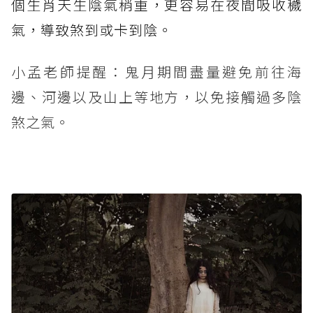
個生肖天生陰氣稍重，更容易在夜間吸收穢
氣，導致煞到或卡到陰。
小孟老師提醒：鬼月期間盡量避免前往海
邊、河邊以及山上等地方，以免接觸過多陰
煞之氣。