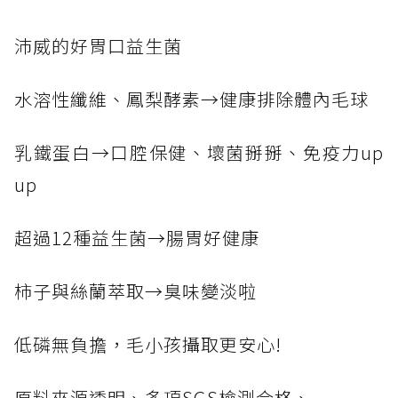
沛威的好胃口益生菌
水溶性纖維、鳳梨酵素→健康排除體內毛球
乳鐵蛋白→口腔保健、壞菌掰掰、免疫力up
up
超過12種益生菌→腸胃好健康
柿子與絲蘭萃取→臭味變淡啦
低磷無負擔，毛小孩攝取更安心!
原料來源透明、多項SGS檢測合格、