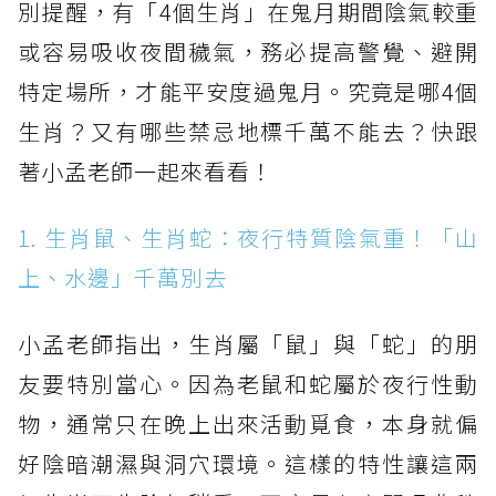
別提醒，有「4個生肖」在鬼月期間陰氣較重
或容易吸收夜間穢氣，務必提高警覺、避開
特定場所，才能平安度過鬼月。究竟是哪4個
生肖？又有哪些禁忌地標千萬不能去？快跟
著小孟老師一起來看看！
1. 生肖鼠、生肖蛇：夜行特質陰氣重！「山
上、水邊」千萬別去
小孟老師指出，生肖屬「鼠」與「蛇」的朋
友要特別當心。因為老鼠和蛇屬於夜行性動
物，通常只在晚上出來活動覓食，本身就偏
好陰暗潮濕與洞穴環境。這樣的特性讓這兩