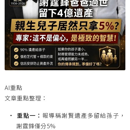
AI重點
文章重點整理：
重點一：
報導稱謝賢遺產多留給孫子，
謝霆鋒僅分5%