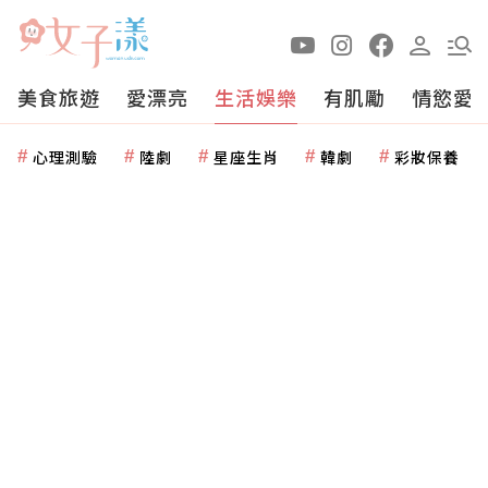
美食旅遊
愛漂亮
生活娛樂
有肌勵
情慾愛
心理測驗
陸劇
星座生肖
韓劇
彩妝保養