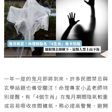
一年一度的
鬼月
即將到來，許多民間禁忌與
玄學話題也備受關注！命理專家小孟老師特
別提醒，有「4個生肖」在鬼月期間陰氣較重
或容易吸收夜間穢氣，務必提高警覺、避開