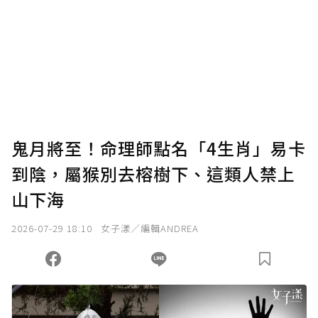
為了鼓勵作者持續創作更好的內容，會員可以
使用「贊助」功能實質回饋給喜愛的作者。可
將您認為適合的點數贈送給作者，一旦使用贊
助點數即不得撤銷，單筆贊助最低點數為30
點，最高點數沒有上限。
U 利點數 1 點 = NTD 1 元。
鬼月將至！命理師點名「4生肖」易卡
到陰，屬猴別去榕樹下、這類人禁上
確認送出
山下海
我已詳閱贊助說明，且同意站方的使用條款。
2026-07-29 18:10
女子漾／編輯ANDREA
您當前剩餘 U 利點數：
0
點；前往
購買點數