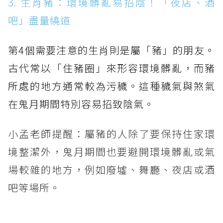
3. 生肖豬：環境髒亂易招陰！「夜店、酒
吧」盡量繞道
第4個需要注意的生肖則是屬「豬」的朋友。
古代常以「住豬圈」來形容環境髒亂，而豬
所處的地方通常較為污穢。這種穢氣與煞氣
在鬼月期間特別容易招致陰氣。
小孟老師提醒：屬豬的人除了要保持住家環
境整潔外，鬼月期間也要避開環境髒亂或氣
場較雜的地方，例如廢墟、舞廳、夜店或酒
吧等場所。