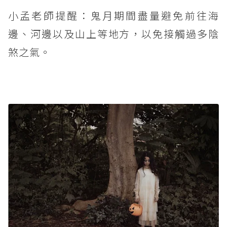
小孟老師提醒：鬼月期間盡量避免前往海
邊、河邊以及山上等地方，以免接觸過多陰
煞之氣。