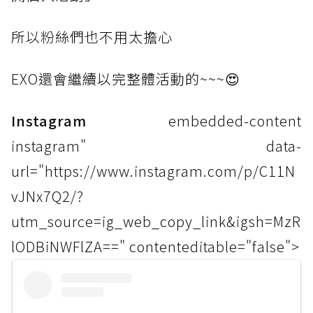
所以粉
絲們也不用太擔心
EXO
還會繼續以完整體活動的~~~😍
Instagram
embedded-content
instagram" data-
url="https://www.instagram.com/p/C11N
vJNx7Q2/?
utm_source=ig_web_copy_link&igsh=MzR
lODBiNWFlZA==" contenteditable="false">