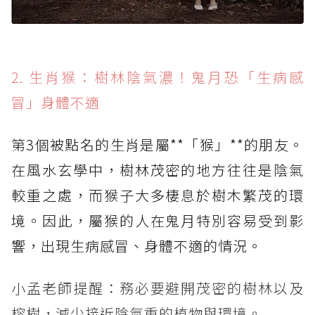
2. 生肖猴：樹林陰氣濃！鬼月恐「生病感
冒」身體不適
第3個被點名的生肖是屬**「猴」**的朋友。
在風水玄學中，樹林茂密的地方往往是陰氣
較重之處，而猴子大多棲息於樹木繁茂的環
境。因此，屬猴的人在鬼月特別容易受到影
響，出現生病感冒、身體不適的情況。
小孟老師提醒：務必要避開茂密的樹林以及
榕樹，減少接近陰氣重的植物與環境。