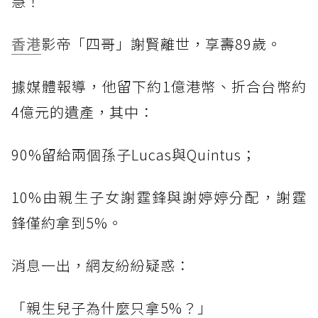
慧！
香港
影帝「四哥」謝賢離世，享壽89歲。
據媒體報導，他留下約1億港幣、折合台幣約
4億元的遺產，其中：
90%留給兩個孫子Lucas與Quintus；
10%由親生子女謝霆鋒與謝婷婷分配，謝霆
鋒僅約拿到5%。
消息一出，網友紛紛疑惑：
「親生兒子為什麼只拿5%？」