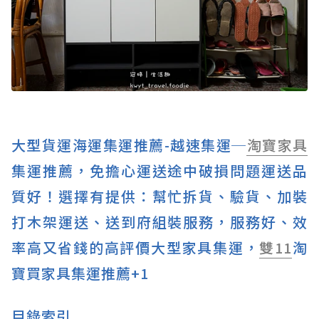
大型貨運海運集運推薦-越速集運─
淘寶
家具
集運推薦，免擔心運送途中破損問題運送品
質好！選擇有提供：幫忙拆貨、驗貨、加裝
打木架運送、送到府組裝服務，服務好、效
率高又省錢的高評價大型家具集運，
雙11
淘
寶買家具集運推薦+1
目錄索引