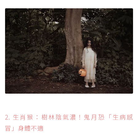
2. 生肖猴：樹林陰氣濃！鬼月恐「生病感
冒」身體不適