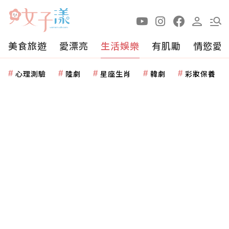
美食旅遊
愛漂亮
生活娛樂
有肌勵
情慾愛
心理測驗
陸劇
星座生肖
韓劇
彩妝保養