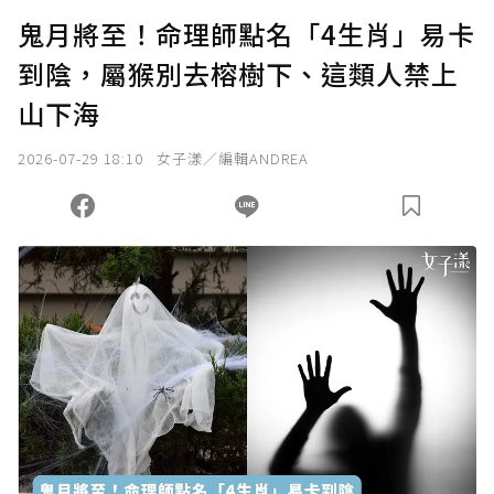
U 利點數 1 點 = NTD 1 元。
鬼月將至！命理師點名「4生肖」易卡
到陰，屬猴別去榕樹下、這類人禁上
確認送出
山下海
我已詳閱贊助說明，且同意站方的使用條款。
2026-07-29 18:10
女子漾／編輯ANDREA
您當前剩餘 U 利點數：
0
點；前往
購買點數