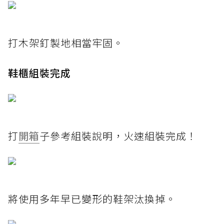
打木架釘製地相當牢固。
鞋櫃組裝完成
打
開箱
子參考組裝說明，火速組裝完成！
將使用多年早已變形的鞋架汰換掉。