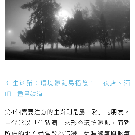
3. 生肖豬：環境髒亂易招陰！「夜店、酒
吧」盡量繞道
第4個需要注意的生肖則是屬「豬」的朋友。
古代常以「住豬圈」來形容環境髒亂，而豬
所處的地方通常較為污穢。這種穢氣與煞氣