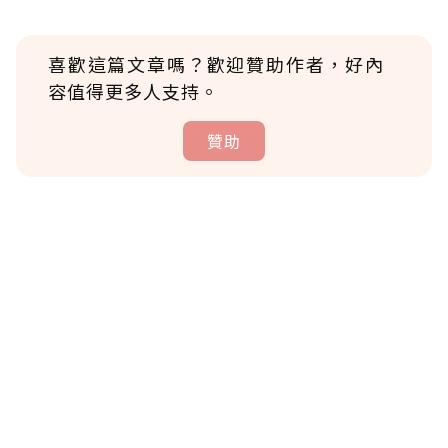
喜歡這篇文章嗎？歡迎贊助作者，好內
容值得更多人支持。
贊助
贊助說明
為了鼓勵作者持續創作更好的內容，會員可以
使用「贊助」功能實質回饋給喜愛的作者。可
將您認為適合的點數贈送給作者，一旦使用贊
助點數即不得撤銷，單筆贊助最低點數為30
點，最高點數沒有上限。