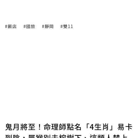
#飯店
#國旅
#靜岡
#雙11
鬼月將至！命理師點名「4生肖」易卡
到陰，屬猴別去榕樹下、這類人禁上