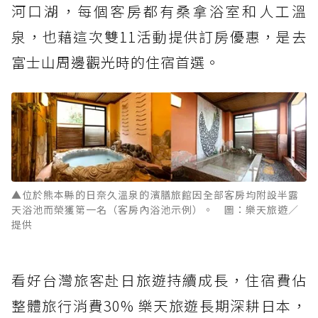
河口湖，每個客房都有桑拿浴室和人工溫
泉，也藉這次雙11活動提供訂房優惠，是去
富士山周邊觀光時的住宿首選。
▲位於熊本縣的日奈久溫泉的濱膳旅館因全部客房均附設半露
天浴池而榮獲第一名（客房內浴池示例）。 圖：樂天旅遊／
提供
看好台灣旅客赴日旅遊持續成長，住宿費佔
整體旅行消費30% 樂天旅遊長期深耕日本，