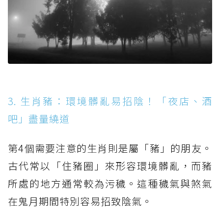
3. 生肖豬：環境髒亂易招陰！「夜店、酒
吧」盡量繞道
第4個需要注意的生肖則是屬「豬」的朋友。
古代常以「住豬圈」來形容環境髒亂，而豬
所處的地方通常較為污穢。這種穢氣與煞氣
在鬼月期間特別容易招致陰氣。