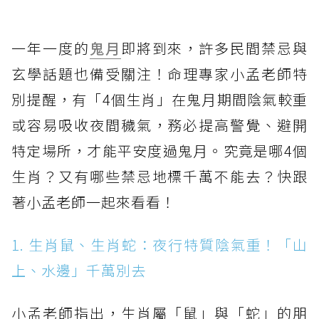
一年一度的
鬼月
即將到來，許多民間禁忌與
玄學話題也備受關注！命理專家小孟老師特
別提醒，有「4個生肖」在鬼月期間陰氣較重
或容易吸收夜間穢氣，務必提高警覺、避開
特定場所，才能平安度過鬼月。究竟是哪4個
生肖？又有哪些禁忌地標千萬不能去？快跟
著小孟老師一起來看看！
1. 生肖鼠、生肖蛇：夜行特質陰氣重！「山
上、水邊」千萬別去
小孟老師指出，生肖屬「鼠」與「蛇」的朋