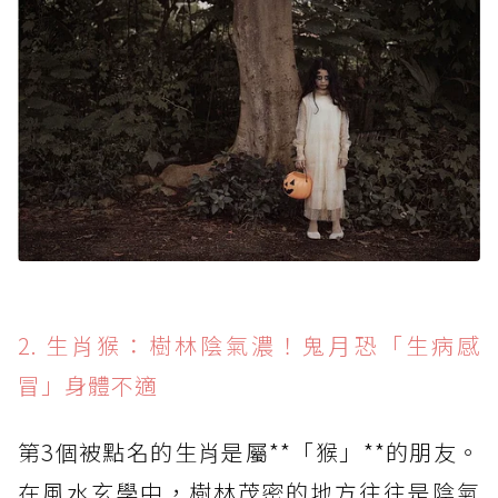
2. 生肖猴：樹林陰氣濃！鬼月恐「生病感
冒」身體不適
第3個被點名的生肖是屬**「猴」**的朋友。
在風水玄學中，樹林茂密的地方往往是陰氣