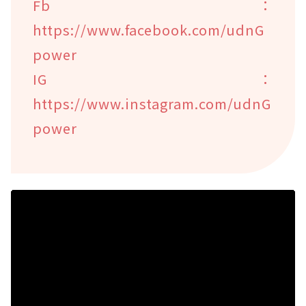
Fb：
https://www.facebook.com/udnG
power
IG：
https://www.instagram.com/udnG
power