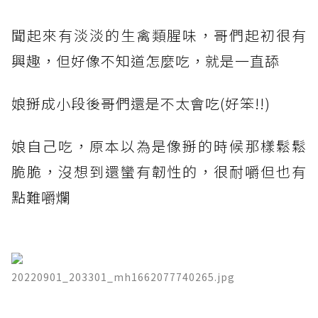
聞起來有淡淡的生禽類腥味，哥們起初很有
興趣，但好像不知道怎麼吃，就是一直舔
娘掰成小段後哥們還是不太會吃(好笨!!)
娘自己吃，原本以為是像掰的時候那樣鬆鬆
脆脆，沒想到還蠻有韌性的，很耐嚼但也有
點難嚼爛
20220901_203301_mh1662077740265.jpg