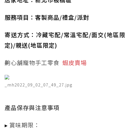
服務項目：客製商品/禮盒/派對
寄送方式：冷藏宅配/常溫宅配/面交(地區限
定)/親送(地區限定)
齁心舖寵物手工零食
蝦皮賣場
_mh2022_09_02_07_49_27.jpg
產品保存與注意事項
▸ 賞味期限：