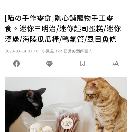
[喵の手作零食]齁心舖寵物手工零
食。迷你三明治/迷你起司蛋糕/迷你
漢堡/海陸瓜瓜棒/鴨氣管/虱目魚條
2023-09-14 09:40
小狐尼 aka 孤獨的潤餅獵人