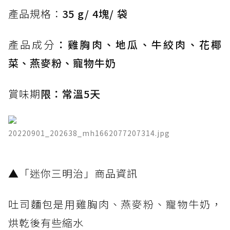
產品規格：
35 g/ 4塊/ 袋
產品成分
：雞胸肉、地瓜、牛絞肉、花椰
菜、燕麥粉、寵物牛奶
賞味期
限：常溫5天
20220901_202638_mh1662077207314.jpg
​▲「迷你三明治」商品資訊
吐司麵包是用雞胸肉、燕麥粉、寵物牛奶，
烘乾後有些縮水