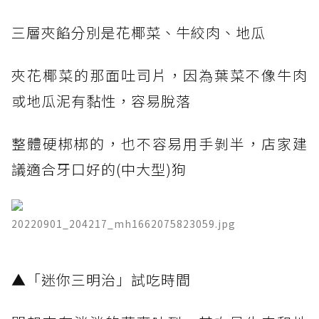
三層夾餡分別是花椰菜、牛絞肉、地瓜
夾花椰菜的那面吐司片，因為葉菜不像牛肉
或地瓜泥有黏性，容易脫落
整體硬梆梆的，也不容易用手剝半，店家建
議適合牙口好的(中大型)狗
20220901_204217_mh1662075823059.jpg
​▲「迷你三明治」試吃時間