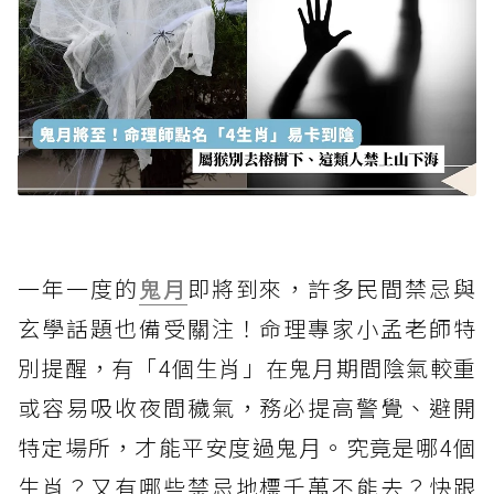
一年一度的
鬼月
即將到來，許多民間禁忌與
玄學話題也備受關注！命理專家小孟老師特
別提醒，有「4個生肖」在鬼月期間陰氣較重
或容易吸收夜間穢氣，務必提高警覺、避開
特定場所，才能平安度過鬼月。究竟是哪4個
生肖？又有哪些禁忌地標千萬不能去？快跟