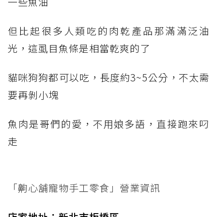
一些魚油
但比起很多人類吃的肉乾產品那滿滿泛油
光，這虱目魚條是相當乾爽的了
貓咪狗狗都可以吃，長度約3~5公分，不太需
要再剝小塊
魚肉是哥們的愛，不用娘多語，直接跑來叼
走
「齁心舖寵物手工零食」營業資訊
店家地址：新北市板橋區