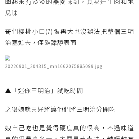
聞起來有淡淡的燕麥味到，其次是牛肉和地
瓜味
哥們櫻桃小口(?)張再大也沒辦法把整個三明
治塞進去，僅能舔舔表面
20220901_204315_mh1662075885099.jpg
​▲「迷你三明治」試吃時間
之後娘就只好將讓他們將三明治分開吃
娘自己吃也是覺得硬度真的很高，不過味道
真的很豐富多元，主要是燕麥味，越嚼越有