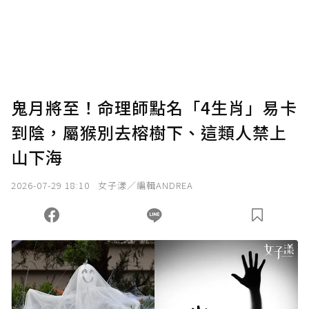
使用「贊助」功能實質回饋給喜愛的作者。可
將您認為適合的點數贈送給作者，一旦使用贊
助點數即不得撤銷，單筆贊助最低點數為30
點，最高點數沒有上限。
U 利點數 1 點 = NTD 1 元。
鬼月將至！命理師點名「4生肖」易卡
到陰，屬猴別去榕樹下、這類人禁上
確認送出
山下海
我已詳閱贊助說明，且同意站方的使用條款。
2026-07-29 18:10
女子漾／編輯ANDREA
您當前剩餘 U 利點數：
0
點；前往
購買點數