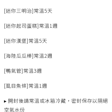
[迷你三明治]常溫5天
[迷你起司蛋糕]常溫1週
[迷你漢堡]常溫5天
[海陸瓜瓜棒]常溫2週
[鴨氣管]常溫3週
[虱目魚條]常溫1週
▸ 開封後請常溫或冰箱冷藏，密封保存以隔絕
空氣水份