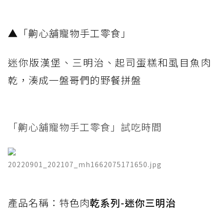
​▲「齁心舖寵物手工零食」
迷你版漢堡、三明治、起司蛋糕和虱目魚肉
乾，湊成一盤哥們的野餐拼盤
「齁心舖寵物手工零食」試吃時間
20220901_202107_mh1662075171650.jpg
​產品名稱：特色肉
乾系列-迷你三明治