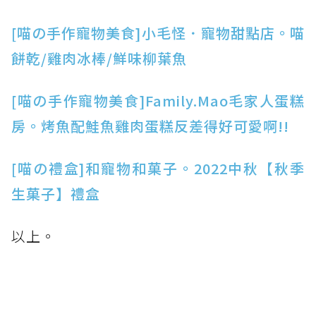
[喵の手作寵物美食]小毛怪．寵物甜點店。喵
餅乾/雞肉冰棒/鮮味柳葉魚
[喵の手作寵物美食]Family.Mao毛家人蛋糕
房。烤魚配鮭魚雞肉蛋糕反差得好可愛啊!!
[喵の禮盒]和寵物和菓子。2022中秋【秋季
生菓子】禮盒
以上。