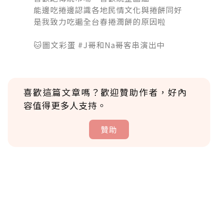
能邊吃捲邊認識各地民情文化與捲餅同好
是我致力吃遍全台春捲潤餅的原因啦
󠀠󠀠󠀠
🐱圖文彩蛋 #J哥和Na哥客串演出中
喜歡這篇文章嗎？歡迎贊助作者，好內
容值得更多人支持。
贊助
贊助說明
為了鼓勵作者持續創作更好的內容，會員可以