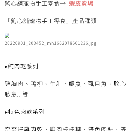
齁心舖寵物手工零食→
蝦皮賣場
「齁心舖寵物手工零食」產品種類
20220901_203452_mh1662078601236.jpg
​▸純肉乾系列
雞胸肉、鴨柳、牛肚、鯛魚、虱目魚、胗心
胗意...等
▸特色肉乾系列
奇亞籽雞肉乾、雞肉棒棒糖、雙色肉餅、雙