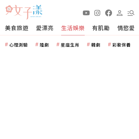
美食旅遊
愛漂亮
生活娛樂
有肌勵
情慾愛
心理測驗
陸劇
星座生肖
韓劇
彩妝保養