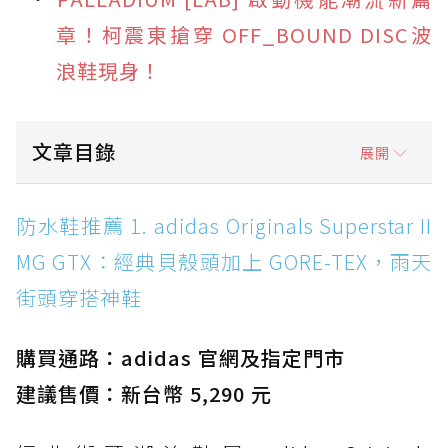
章！柯震東搶穿 OFF_BOUND DISC波
浪鞋現身！
文章目錄
展開
防水鞋推薦 1. adidas Originals Superstar II
防水鞋推薦 1. adidas Originals Superstar II
MG GTX：經典貝殼頭加上 GORE-TEX，雨天街
MG GTX：經典貝殼頭加上 GORE-TEX，雨天
頭穿搭神鞋
街頭穿搭神鞋
防水鞋推薦 2. New Balance Hierro v9 GORE-
TEX：黃金大底加持，最帥山系越野防水跑鞋
購買通路：adidas 官網及指定門市
防水鞋推薦 3. Nike Dunk Low GORE-TEX：
經典 Dunk 輪廓加上防水科技，雨天穿搭帥度不
建議售價：新台幣 5,290 元
打折