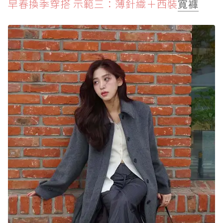
早春換季穿搭 示範三：薄針織＋西裝
寬褲