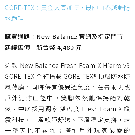
WATERPROOF：一踩即穿懶人神器！搭載固特
GORE-TEX：黃金大底加持，最帥山系越野防
異大底與全防水厚底健走鞋
水跑鞋
防水鞋推薦 15. Brooks Cascadia 19 GTX：注
入氮氣中底與 GORE-TEX 的全地形碳中和神鞋
購買通路：New Balance 官網及指定門市
建議售價：新台幣 4,480 元
這款 New Balance Fresh Foam X Hierro v9
GORE-TEX 全鞋搭載 GORE-TEX® 頂級防水防
風薄膜，同時保有優異透氣度，在暴雨天或
戶外泥濘山徑中，雙腳依然能保持絕對乾
爽。中底採用獨家 雙密度 Fresh Foam X 緩
震科技，上層軟彈舒適、下層穩定支撐，走
一整天也不累腳；搭配戶外玩家最愛的