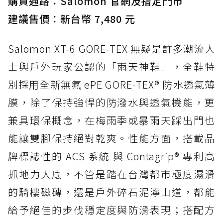
購買通路：Salomon 官網及指定門市
建議售價：新台幣 7,480 元
Salomon XT-6 GORE-TEX 無疑是許多潮流人
士與戶外玩家公認的「雨天神鞋」，全鞋特
別採用全新無氟 ePE GORE-TEX® 防水透氣薄
膜，除了保持強悍的防潑水與透氣機能，更
兼具環保概念，在梅雨季或暴雨天踩出門也
能讓雙腳保持絕對乾爽。性能方面，搭載品
牌標誌性的 ACS 系統 與 Contagrip® 專利高
抓地力大底，不管是踏在台灣都市極度濕滑
的騎樓磁磚，還是戶外碎石泥濘山道，都能
給予絕佳的步伐穩定度與防滑表現；搭配方