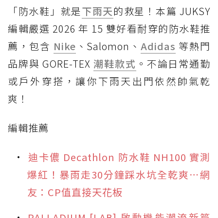
「防水鞋」就是
下雨天
的救星！本篇 JUKSY
編輯嚴選 2026 年 15 雙好看耐穿的防水鞋推
薦，包含
Nike
、Salomon、
Adidas
等熱門
品牌與 GORE-TEX
潮鞋款式
。不論日常通勤
或戶外穿搭，讓你下雨天出門依然帥氣乾
爽！
編輯推薦
迪卡儂 Decathlon 防水鞋 NH100 實測
爆紅！暴雨走30分鐘踩水坑全乾爽⋯網
友：CP值直接天花板
PALLADIUM [LAB] 啟動機能潮流新篇