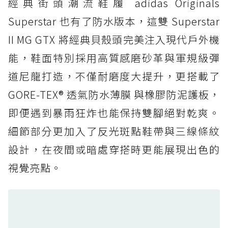
經典街頭潮流鞋履 adidas Originals
防水鞋推薦 4. ASICS TRABUCO 14 GTX：搭
載 GORE-TEX 隱形貼合科技，全方位防水神鞋
Superstar 也有了防水版本，這雙 Superstar
防水鞋推薦 5. Salomon XT-6 GORE-TEX：潮
II MG GTX 將經典貝殼頭完美注入現代戶外機
人必備山系鞋王！防滑、防水與街頭顏值一次攻
能，鞋面特別採用高質感磨砂革與軍規級彈
頂
道尼龍打造，不僅耐磨度大提升，更搭載了
防水鞋推薦 6. HOKA Stinson Evo GTX：越野
復刻厚底，GORE-TEX 防水與增高神器一次滿
GORE-TEX® 透氣防水薄膜 與橡膠防泥護板，
足
即便遇到暴雨狂炸也能保持雙腳絕對乾爽。
防水鞋推薦 7. Timberland Motion Access：
細節部分更加入了反光斑點鞋帶與三線條紋
黃靴同級頂級防水，輕量化工裝健走鞋雨天必備
設計，在夜間或暗處穿搭時更能展現出色的
防水鞋推薦 7. Timberland Motion Access：
視覺亮點。
黃靴同級頂級防水，輕量化工裝健走鞋雨天必備
防水鞋推薦 8. Mizuno WAVE MUJIN LS
GTX：搭載 Vibram 黃金大底與 GORE-TEX 的
日系街頭潮鞋