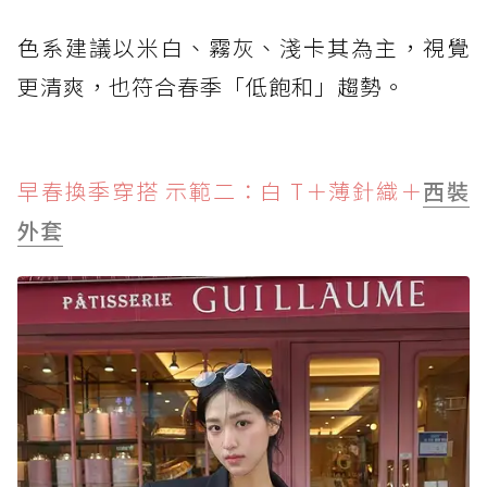
色系建議以米白、霧灰、淺卡其為主，視覺
更清爽，也符合春季「低飽和」趨勢。
早春換季穿搭 示範二：白 T＋薄針織＋
西裝
外套