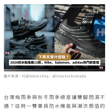
圖片來源：IG@ddsw.shop、@livestockcanada
台灣梅雨季與秋冬雨季總是讓雙腳悶濕不
適？這時一雙兼具防水機能與潮流顏值的