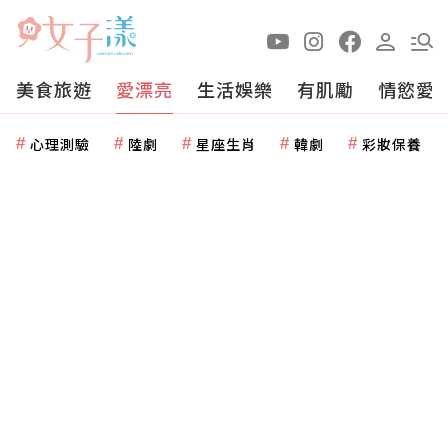
美食旅遊
愛漂亮
生活娛樂
有肌勵
情慾愛
心理測驗
陸劇
星座生肖
韓劇
彩妝保養