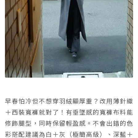
早春怕冷但不想穿羽絨顯厚重？改用薄針織
＋西裝寬褲就對了！有垂墜感的寬褲布料能
修飾腿型，同時保留輕盈感。不會出錯的色
彩搭配建議為白＋灰（極簡高級）、深藍＋