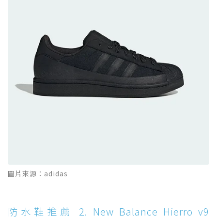
防水鞋推薦 9. PALLADIUM OFF_BOUND
DISC WP+：首度導入旋鈕快穿，橘標防水加持
的城市波浪神鞋
防水鞋推薦 10. PUMA Voyage NITRO™ 4
GORE-TEX：氮氣中底注入，回彈與防滑兼具的
全天候越野跑鞋
防水鞋推薦 11. On Cloudhorizon 2 WP：腳
感軟彈、搭載 Missiongrip™ 的防水輕越野鞋
防水鞋推薦 12. Vans Crosspath XC GORE-
TEX：搭載 Vibram 大底與 GORE-TEX，顛覆
滑板印象的防水鞋
防水鞋推薦 13. Dr. Martens 1460 Rain
圖片來源：adidas
Boot：馬汀首款雨靴登場，經典八孔加上全防
水 PVC
防水鞋推薦 14. SKECHERS BADGER
防水鞋推薦 2. New Balance Hierro v9