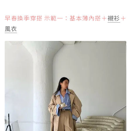
早春換季穿搭 示範一：基本薄內搭＋
襯衫
＋
風衣