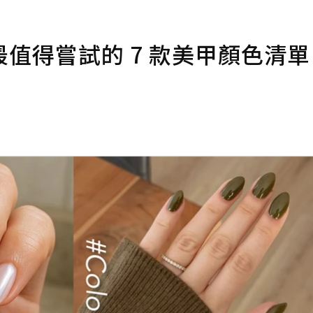
值得嘗試的 7 款美甲顏色清