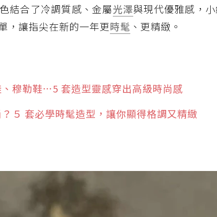
色結合了冷調質感、金屬
光澤
與現代優雅感，小
清單，讓指尖在新的一年更
時髦
、更精緻。
福鞋、穆勒鞋⋯5 套造型靈感穿出高級時尚感
時尚？５ 套必學時髦造型，讓你顯得格調又精緻