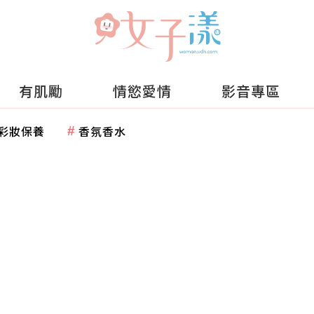
有肌勵
情慾愛情
影音專區
彩妝保養
香氛香水