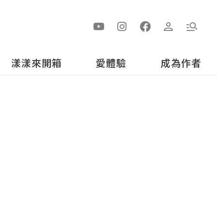
漾漾來開箱
愛體驗
成為作者