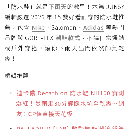
「防水鞋」就是
下雨天
的救星！本篇 JUKSY
編輯嚴選 2026 年 15 雙好看耐穿的防水鞋推
薦，包含
Nike
、Salomon、
Adidas
等熱門
品牌與 GORE-TEX
潮鞋款式
。不論日常通勤
或戶外穿搭，讓你下雨天出門依然帥氣乾
爽！
編輯推薦
迪卡儂 Decathlon 防水鞋 NH100 實測
爆紅！暴雨走30分鐘踩水坑全乾爽⋯網
友：CP值直接天花板
PALLADIUM [LAB] 啟動機能潮流新篇