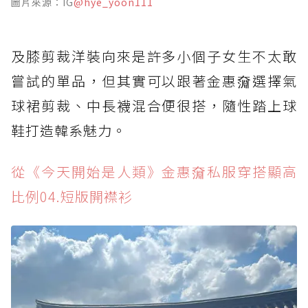
圖片來源：IG
@hye_yoon111
及膝剪裁洋裝向來是許多小個子女生不太敢
嘗試的單品，但其實可以跟著金惠奫選擇氣
球裙剪裁、中長襪混合便很搭，隨性踏上球
鞋打造韓系魅力。
從《今天開始是人類》金惠奫私服穿搭顯高
比例04.短版開襟衫