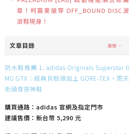
章！柯震東搶穿 OFF_BOUND DISC波
浪鞋現身！
文章目錄
展開
防水鞋推薦 1. adidas Originals Superstar II
防水鞋推薦 1. adidas Originals Superstar II
MG GTX：經典貝殼頭加上 GORE-TEX，雨天街
MG GTX：經典貝殼頭加上 GORE-TEX，雨天
頭穿搭神鞋
街頭穿搭神鞋
防水鞋推薦 2. New Balance Hierro v9 GORE-
TEX：黃金大底加持，最帥山系越野防水跑鞋
購買通路：adidas 官網及指定門市
防水鞋推薦 3. Nike Dunk Low GORE-TEX：
經典 Dunk 輪廓加上防水科技，雨天穿搭帥度不
建議售價：新台幣 5,290 元
打折