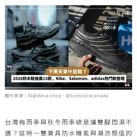
圖片來源：IG@ddsw.shop、@livestockcanada
台灣梅雨季與秋冬雨季總是讓雙腳悶濕不
適？這時一雙兼具防水機能與潮流顏值的