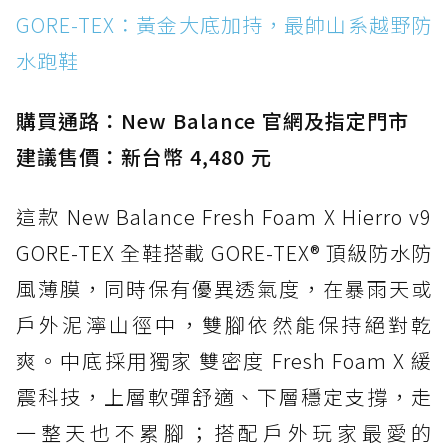
WATERPROOF：一踩即穿懶人神器！搭載固特
GORE-TEX：黃金大底加持，最帥山系越野防
異大底與全防水厚底健走鞋
水跑鞋
防水鞋推薦 15. Brooks Cascadia 19 GTX：注
入氮氣中底與 GORE-TEX 的全地形碳中和神鞋
購買通路：New Balance 官網及指定門市
建議售價：新台幣 4,480 元
這款 New Balance Fresh Foam X Hierro v9
GORE-TEX 全鞋搭載 GORE-TEX® 頂級防水防
風薄膜，同時保有優異透氣度，在暴雨天或
戶外泥濘山徑中，雙腳依然能保持絕對乾
爽。中底採用獨家 雙密度 Fresh Foam X 緩
震科技，上層軟彈舒適、下層穩定支撐，走
一整天也不累腳；搭配戶外玩家最愛的