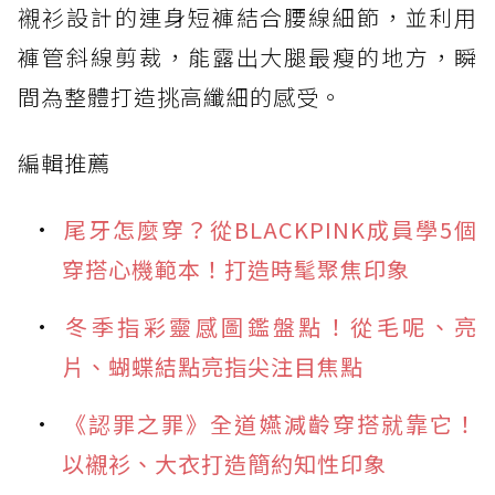
襯衫設計的連身短褲結合腰線細節，並利用
褲管斜線剪裁，能露出大腿最瘦的地方，瞬
間為整體打造挑高纖細的感受。
編輯推薦
尾牙怎麼穿？從BLACKPINK成員學5個
穿搭心機範本！打造時髦聚焦印象
冬季指彩靈感圖鑑盤點！從毛呢、亮
片、蝴蝶結點亮指尖注目焦點
《認罪之罪》全道嬿減齡穿搭就靠它！
以襯衫、大衣打造簡約知性印象