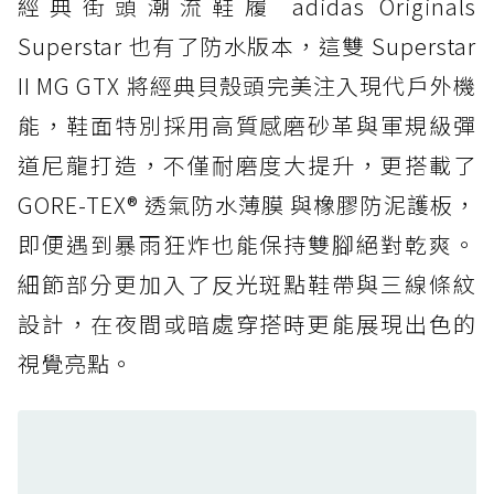
經典街頭潮流鞋履 adidas Originals
防水鞋推薦 4. ASICS TRABUCO 14 GTX：搭
載 GORE-TEX 隱形貼合科技，全方位防水神鞋
Superstar 也有了防水版本，這雙 Superstar
防水鞋推薦 5. Salomon XT-6 GORE-TEX：潮
II MG GTX 將經典貝殼頭完美注入現代戶外機
人必備山系鞋王！防滑、防水與街頭顏值一次攻
能，鞋面特別採用高質感磨砂革與軍規級彈
頂
道尼龍打造，不僅耐磨度大提升，更搭載了
防水鞋推薦 6. HOKA Stinson Evo GTX：越野
復刻厚底，GORE-TEX 防水與增高神器一次滿
GORE-TEX® 透氣防水薄膜 與橡膠防泥護板，
足
即便遇到暴雨狂炸也能保持雙腳絕對乾爽。
防水鞋推薦 7. Timberland Motion Access：
細節部分更加入了反光斑點鞋帶與三線條紋
黃靴同級頂級防水，輕量化工裝健走鞋雨天必備
設計，在夜間或暗處穿搭時更能展現出色的
防水鞋推薦 7. Timberland Motion Access：
視覺亮點。
黃靴同級頂級防水，輕量化工裝健走鞋雨天必備
防水鞋推薦 8. Mizuno WAVE MUJIN LS
GTX：搭載 Vibram 黃金大底與 GORE-TEX 的
日系街頭潮鞋