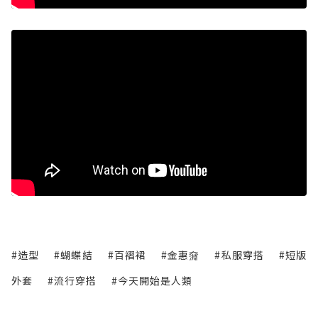
#造型
#蝴蝶結
#百褶裙
#金惠奫
#私服穿搭
#短版
外套
#流行穿搭
#今天開始是人類