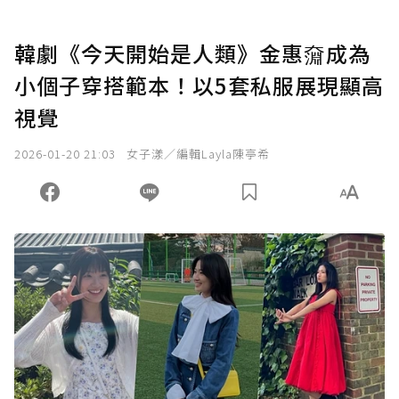
韓劇《今天開始是人類》金惠奫成為
小個子穿搭範本！以5套私服展現顯高
視覺
2026-01-20 21:03
女子漾／編輯Layla陳亭希