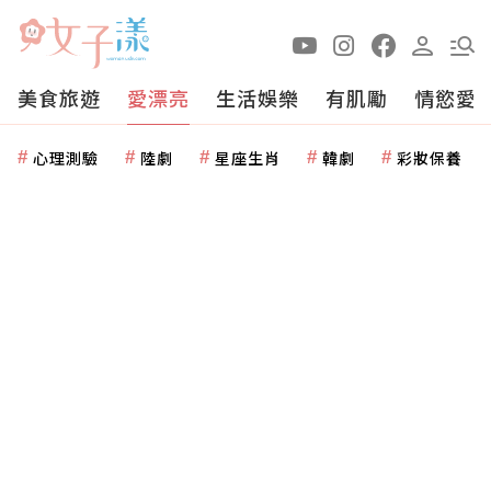
美食旅遊
愛漂亮
生活娛樂
有肌勵
情慾愛
心理測驗
陸劇
星座生肖
韓劇
彩妝保養