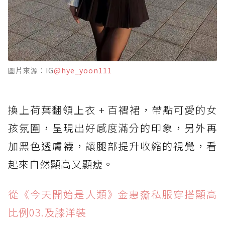
圖片來源：IG
@hye_yoon111
換上荷葉翻領上衣 + 百褶裙，帶點可愛的女
孩氛圍，呈現出好感度滿分的印象，另外再
加黑色透膚襪，讓腿部提升收縮的視覺，看
起來自然顯高又顯瘦。
從《今天開始是人類》金惠奫私服穿搭顯高
比例03.及膝洋裝