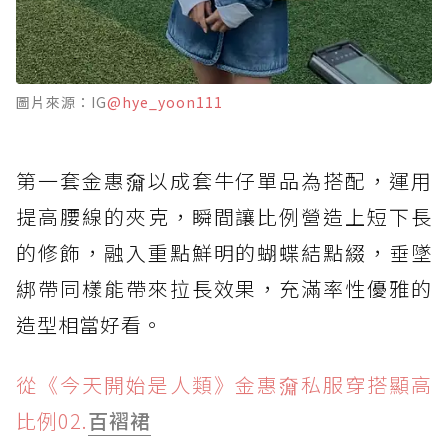
圖片來源：IG
@hye_yoon111
第一套金惠奫以成套牛仔單品為搭配，運用
提高腰線的夾克，瞬間讓比例營造上短下長
的修飾，融入重點鮮明的蝴蝶結點綴，垂墜
綁帶同樣能帶來拉長效果，充滿率性優雅的
造型相當好看。
從《今天開始是人類》金惠奫私服穿搭顯高
比例02.
百褶裙