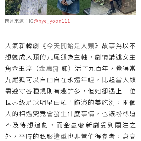
圖片來源：IG
@hye_yoon111
人氣新韓劇《
今天開始是人類
》故事為以不
想變成人類的九尾狐為主軸，劇情講述女主
角金玉淳（
金惠奫
飾）活了九百年，覺得當
九尾狐可以自由自在永遠年輕，比起當人類
需遵守各種規則有趣許多，但她卻遇上一位
世界級足球明星由羅門飾演的姜施洌，兩個
人的相遇究竟會發生什麼事情，也讓粉絲迫
不及待想追劇，而金惠奫新劇受到關注之
外，平時的私服
造型
也非常值得參考，身高