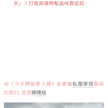
衣」！打造高級時髦品味靠這招
從《今天開始是人類》金惠奫
私服穿搭
顯高
比例01.垂墜
蝴蝶結