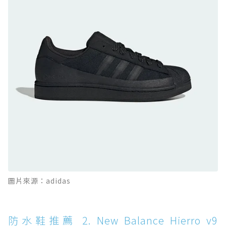
防水鞋推薦 9. PALLADIUM OFF_BOUND
DISC WP+：首度導入旋鈕快穿，橘標防水加持
的城市波浪神鞋
防水鞋推薦 10. PUMA Voyage NITRO™ 4
GORE-TEX：氮氣中底注入，回彈與防滑兼具的
全天候越野跑鞋
防水鞋推薦 11. On Cloudhorizon 2 WP：腳
感軟彈、搭載 Missiongrip™ 的防水輕越野鞋
防水鞋推薦 12. Vans Crosspath XC GORE-
TEX：搭載 Vibram 大底與 GORE-TEX，顛覆
滑板印象的防水鞋
防水鞋推薦 13. Dr. Martens 1460 Rain
圖片來源：adidas
Boot：馬汀首款雨靴登場，經典八孔加上全防
水 PVC
防水鞋推薦 14. SKECHERS BADGER
防水鞋推薦 2. New Balance Hierro v9