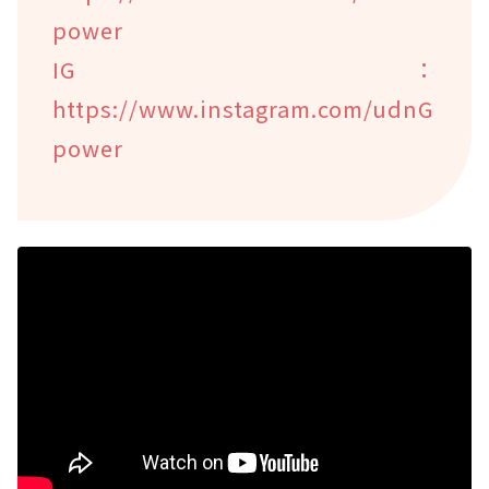
power
IG：
https://www.instagram.com/udnG
power