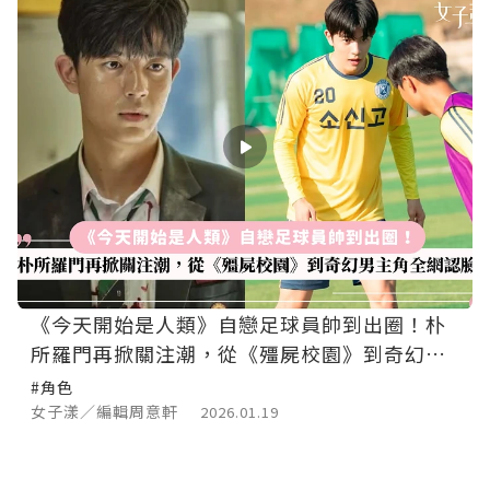
《今天開始是人類》自戀足球員帥到出圈！朴
所羅門再掀關注潮，從《殭屍校園》到奇幻男
主角全網認臉
#角色
女子漾／編輯周意軒
2026.01.19