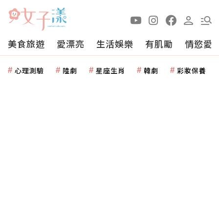
美食旅遊
愛漂亮
生活娛樂
有肌勵
情慾愛
心理測驗
陸劇
星座生肖
韓劇
彩妝保養