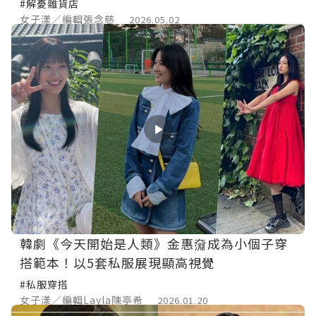
#解憂雜貨店
女子漾／編輯張念慈
2026.05.02
韓劇《今天開始是人類》金惠奫成為小個子穿
搭範本！以5套私服展現顯高視覺
#私服穿搭
女子漾／編輯Layla陳亭希
2026.01.20