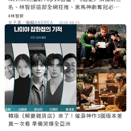
名、林智妍這部全網狂推、黑馬神劇奪冠必
追！
#林智妍
女子漾／編輯ANDREA
2026.06.15
韓版《解憂雜貨店》來了！催淚神作3國版本差
異一次看 準備哭爆全亞洲