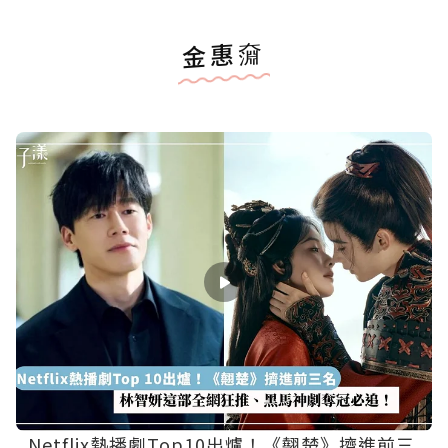
金惠奫
Netflix熱播劇Top10出爐！《翹楚》擠進前三