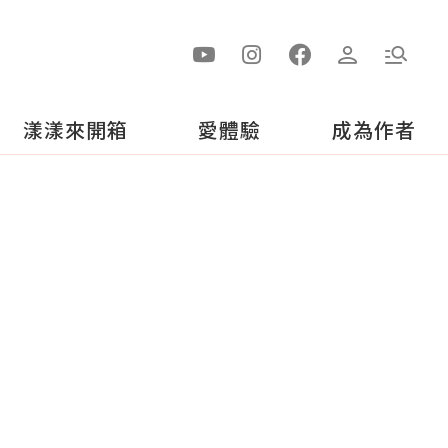
漾漾來開箱
愛體驗
成為作者