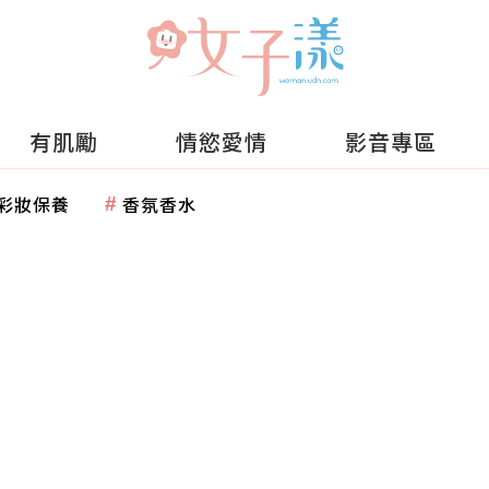
有肌勵
情慾愛情
影音專區
彩妝保養
香氛香水