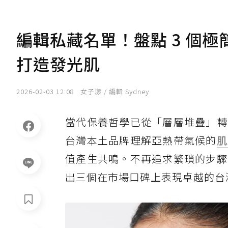
編輯私藏名單！盤點 3 個
打造發光肌
2026-02-03 12:08
女子漾 / 編輯 Sydney
當代保養哲學已從「層層堆疊」轉
台灣本土品牌理解亞熱帶氣候的
肌
值產生共鳴。不再追求繁瑣的步驟
出三個在市場口碑上表現卓越的台