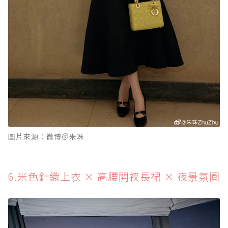
圖片來源：微博＠朱珠
6.米色針織上衣 × 高腰開衩長裙 × 夜景氛圍