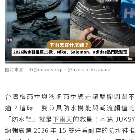
圖片來源：IG@ddsw.shop、@livestockcanada
台灣梅雨季與秋冬雨季總是讓雙腳悶濕不
適？這時一雙兼具防水機能與潮流顏值的
「防水鞋」就是
下雨天
的救星！本篇 JUKSY
編輯嚴選 2026 年 15 雙好看耐穿的防水鞋推