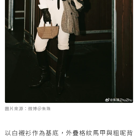
圖片來源：微博＠朱珠
以白襯衫作為基底，外疊格紋馬甲與粗呢背