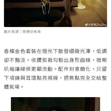
圖片來源：微博＠朱珠
香檳金色套裝在燈光下散發細緻光澤，低調
卻不黯淡。收腰剪裁勾勒出身形曲線，微喇
叭袖讓線條更顯流動。配件刻意簡化，只留
下項鍊與耳環點亮視線，把焦點完全交給整
體氣場。