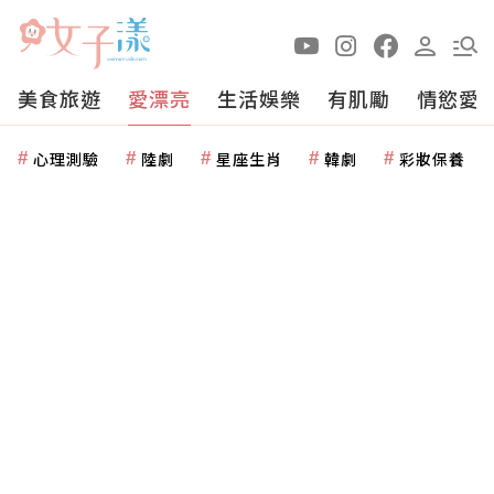
美食旅遊
愛漂亮
生活娛樂
有肌勵
情慾愛
心理測驗
陸劇
星座生肖
韓劇
彩妝保養