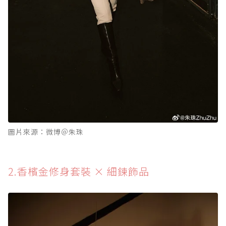
圖片來源：微博＠朱珠
2.香檳金修身套裝 × 細鍊飾品