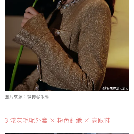
圖片來源：微博＠朱珠
3.淺灰毛呢外套 × 粉色針織 × 高跟鞋