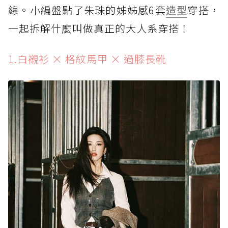
線。小編盤點了朱珠的姊姊感6套
造型
穿搭，
一起拆解什麼叫做真正的大人系穿搭！
1.白襯衫 × 格紋馬甲 × 過膝長靴