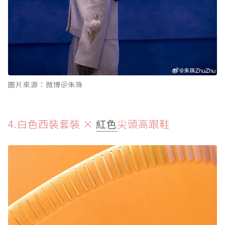
圖片來源：微博＠朱珠
4.白色西裝套裝 ×
紅色
尖頭高跟鞋