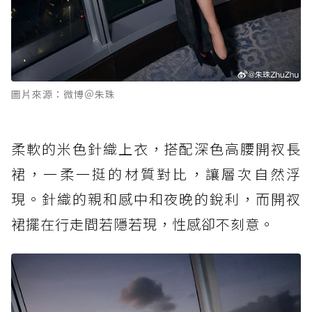
圖片來源：微博＠朱珠
柔軟的米色針織上衣，搭配深色高腰開衩長
裙，一柔一挺的材質對比，讓層次自然浮
現。針織的親和感中和夜晚的銳利，而開衩
裙擺在行走間若隱若現，性感卻不刻意。