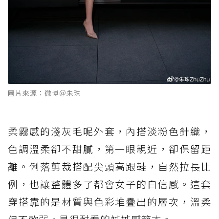
圖片來源：微博＠朱珠
柔霧感的淺灰毛呢外套，內搭淡粉色針織，
色調溫柔卻不甜膩，第一眼親近，卻保留距
離。俐落剪裁搭配尖頭高跟鞋，自然拉長比
例，也讓整體多了都會女子的自信感。這套
穿搭靠的是材質與色彩堆疊出的層次，溫柔