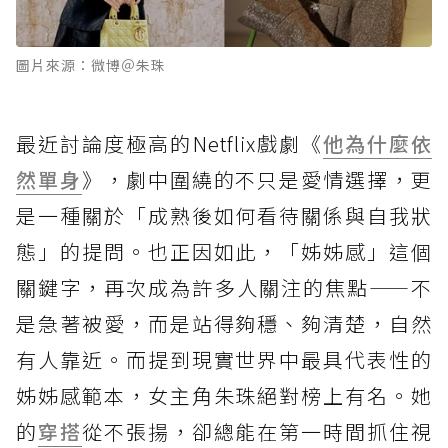
圖片來源：微博＠朱珠
最近討論度極高的Netflix戲劇《
他為什麼依
然單身
》，劇中圍繞的不只是愛情選擇，更
是一種關於「成熟後如何看待關係與自我狀
態」的提問。也正因如此，「姊姊感」這個
關鍵字，再次成為許多人關注的焦點——不
是急著被愛，而是站得夠穩、夠清楚，自然
有人靠近。而提到現實世界中最具代表性的
姊姊感範本，女主角朱珠絕對榜上有名。她
的
穿搭
從不張揚，卻總能在第一時間抓住視