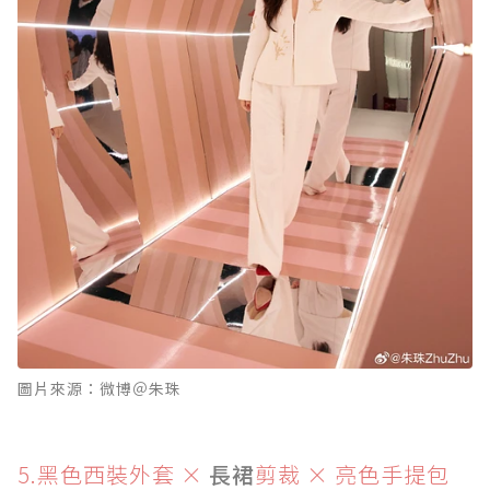
圖片來源：微博＠朱珠
5.黑色西裝外套 ×
長裙
剪裁 × 亮色手提包