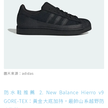
的城市波浪神鞋
防水鞋推薦 10. PUMA Voyage NITRO™ 4
GORE-TEX：氮氣中底注入，回彈與防滑兼具的
全天候越野跑鞋
防水鞋推薦 11. On Cloudhorizon 2 WP：腳
感軟彈、搭載 Missiongrip™ 的防水輕越野鞋
防水鞋推薦 12. Vans Crosspath XC GORE-
TEX：搭載 Vibram 大底與 GORE-TEX，顛覆
滑板印象的防水鞋
防水鞋推薦 13. Dr. Martens 1460 Rain
圖片來源：adidas
Boot：馬汀首款雨靴登場，經典八孔加上全防
水 PVC
防水鞋推薦 14. SKECHERS BADGER
防水鞋推薦 2. New Balance Hierro v9
WATERPROOF：一踩即穿懶人神器！搭載固特
GORE-TEX：黃金大底加持，最帥山系越野防
異大底與全防水厚底健走鞋