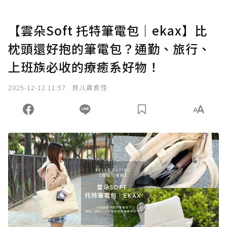
【雲朵Soft 托特筆電包｜ekax】比
枕頭還好抱的筆電包？通勤、旅行、
上班族必收的療癒系好物！
2025-12-12 11:57
貝ㄦ貪食怪