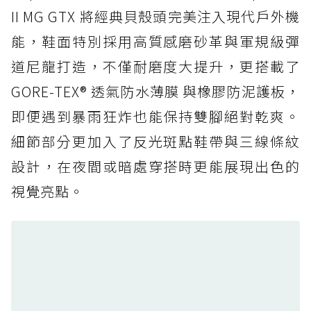
防水鞋推薦 5. Salomon XT-6 GORE-TEX：潮
II MG GTX 將經典貝殼頭完美注入現代戶外機
人必備山系鞋王！防滑、防水與街頭顏值一次攻
能，鞋面特別採用高質感磨砂革與軍規級彈
頂
道尼龍打造，不僅耐磨度大提升，更搭載了
防水鞋推薦 6. HOKA Stinson Evo GTX：越野
復刻厚底，GORE-TEX 防水與增高神器一次滿
GORE-TEX® 透氣防水薄膜 與橡膠防泥護板，
足
即便遇到暴雨狂炸也能保持雙腳絕對乾爽。
防水鞋推薦 7. Timberland Motion Access：
細節部分更加入了反光斑點鞋帶與三線條紋
黃靴同級頂級防水，輕量化工裝健走鞋雨天必備
設計，在夜間或暗處穿搭時更能展現出色的
防水鞋推薦 7. Timberland Motion Access：
視覺亮點。
黃靴同級頂級防水，輕量化工裝健走鞋雨天必備
防水鞋推薦 8. Mizuno WAVE MUJIN LS
GTX：搭載 Vibram 黃金大底與 GORE-TEX 的
日系街頭潮鞋
防水鞋推薦 9. PALLADIUM OFF_BOUND
DISC WP+：首度導入旋鈕快穿，橘標防水加持