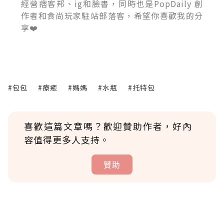
經營痞客邦、ig和臉書，同時也是PopDaily 創
作者和食尚玩家駐站部落客，希望你喜歡我的分
享❤️
#包包
#療癒
#媽媽
#水瓶
#托特包
喜歡這篇文章嗎？歡迎贊助作者，好內
容值得更多人支持。
贊助
贊助說明