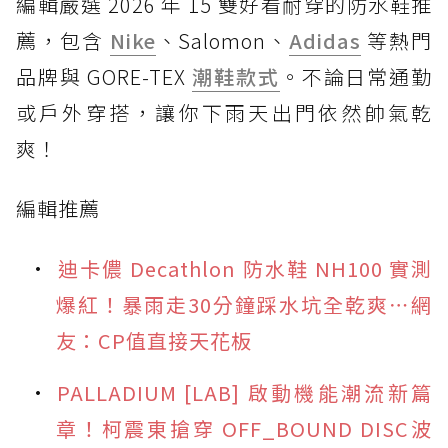
編輯嚴選 2026 年 15 雙好看耐穿的防水鞋推
薦，包含
Nike
、Salomon、
Adidas
等熱門
品牌與 GORE-TEX
潮鞋款式
。不論日常通勤
或戶外穿搭，讓你下雨天出門依然帥氣乾
爽！
編輯推薦
迪卡儂 Decathlon 防水鞋 NH100 實測
爆紅！暴雨走30分鐘踩水坑全乾爽⋯網
友：CP值直接天花板
PALLADIUM [LAB] 啟動機能潮流新篇
章！柯震東搶穿 OFF_BOUND DISC波