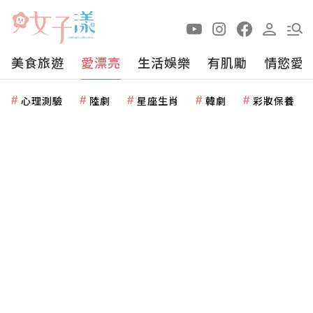
美食旅遊
愛漂亮
生活娛樂
有肌勵
情慾愛
心理測驗
陸劇
星座生肖
韓劇
彩妝保養