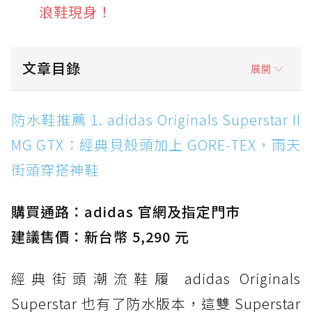
浪鞋現身！
文章目錄
展開
防水鞋推薦 1. adidas Originals Superstar II
防水鞋推薦 1. adidas Originals Superstar II
MG GTX：經典貝殼頭加上 GORE-TEX，雨天街
MG GTX：經典貝殼頭加上 GORE-TEX，雨天
頭穿搭神鞋
街頭穿搭神鞋
防水鞋推薦 2. New Balance Hierro v9 GORE-
TEX：黃金大底加持，最帥山系越野防水跑鞋
購買通路：adidas 官網及指定門市
防水鞋推薦 3. Nike Dunk Low GORE-TEX：
經典 Dunk 輪廓加上防水科技，雨天穿搭帥度不
建議售價：新台幣 5,290 元
打折
經典街頭潮流鞋履 adidas Originals
防水鞋推薦 4. ASICS TRABUCO 14 GTX：搭
載 GORE-TEX 隱形貼合科技，全方位防水神鞋
Superstar 也有了防水版本，這雙 Superstar