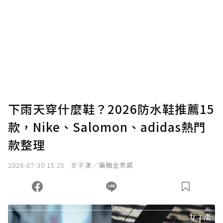
為了鼓勵作者持續創作更好的內容，會員可以
使用「贊助」功能實質回饋給喜愛的作者。可
將您認為適合的點數贈送給作者，一旦使用贊
助點數即不得撤銷，單筆贊助最低點數為30
點，最高點數沒有上限。
U 利點數 1 點 = NTD 1 元。
下雨天穿什麼鞋？2026防水鞋推薦15
款，Nike、Salomon、adidas熱門
確認送出
款整理
我已詳閱贊助說明，且同意站方的使用條款。
2026-07-30 15:25
女子漾／編輯金柔葳
您當前剩餘 U 利點數：
0
點；前往
購買點數