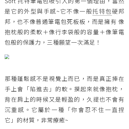
Soft 托特筆電包吸引人的第一個理由，當然
是它的外型與手感~它不像一般
托特包
硬邦
邦，也不像普通筆電包死板板，而是擁有 像
抱枕般的柔軟＋像行李袋般的容量＋像筆電
包般的保護力，三種願望一次滿足！
那種蓬鬆感不是視覺上而已，而是真正捧在
手上會「陷進去」的軟。摸起來就像抱枕，
背在肩上的時候又是輕盈的，久提也不會有
沉重感。它屬於一種「你會忍不住一直捏
它」的材質，非常療癒~