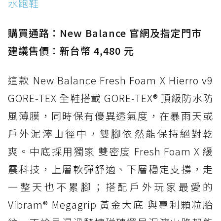
水跑鞋
防水鞋推薦 15. Brooks Cascadia 19 GTX：注
入氮氣中底與 GORE-TEX 的全地形碳中和神鞋
購買通路：New Balance 官網及指定門市
建議售價：新台幣 4,480 元
這款 New Balance Fresh Foam X Hierro v9
GORE-TEX 全鞋搭載 GORE-TEX® 頂級防水防
風薄膜，同時保有優異透氣度，在暴雨天或
戶外泥濘山徑中，雙腳依然能保持絕對乾
爽。中底採用獨家 雙密度 Fresh Foam X 緩
震科技，上層軟彈舒適、下層穩定支撐，走
一整天也不累腳；搭配戶外玩家最愛的
Vibram® Megagrip 黃金大底 與專利顆粒胎