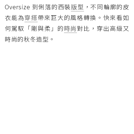
Oversize 到俐落的西裝
版型
，不同輪廓的皮
衣能為
穿搭
帶來巨大的風格轉換。快來看如
何駕馭「剛與柔」的
時尚
對比，穿出高級又
時尚的秋冬造型。