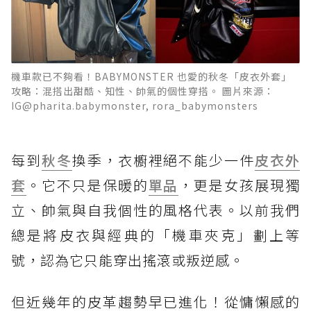
機車款已不夠看！BABYMONSTER 也愛的秋冬「皮衣外套」
攻略：混搭出甜酷、知性、帥氣的個性穿搭。 圖片來源：
IG@pharita.babymonster, rora_babymonsters
每到
秋冬
換季，衣櫥裡絕不能少一件
皮衣外
套
。它不只是保暖的
單品
，更是女孩展現獨
立、帥氣與自我個性的風格代表。以前我們
總是將皮衣與經典的「機車夾克」劃上等
號，認為它只能穿出搖滾或叛逆感。
但近幾年的皮革趨勢早已進化！從慵懶感的