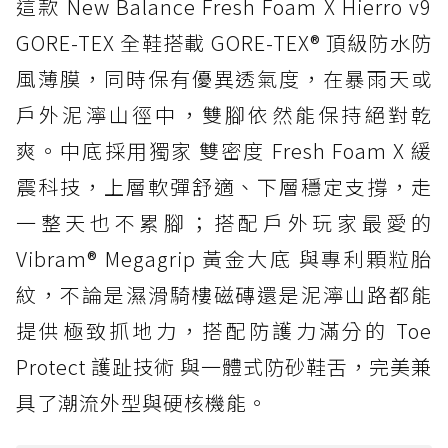
這款 New Balance Fresh Foam X Hierro v9
GORE-TEX 全鞋搭載 GORE-TEX® 頂級防水防
風薄膜，同時保有優異透氣度，在暴雨天或
戶外泥濘山徑中，雙腳依然能保持絕對乾
爽。中底採用獨家 雙密度 Fresh Foam X 緩
震科技，上層軟彈舒適、下層穩定支撐，走
一整天也不累腳；搭配戶外玩家最愛的
Vibram® Megagrip 黃金大底 與專利顆粒胎
紋，不論是濕滑騎樓磁磚還是泥濘山路都能
提供極致抓地力，搭配防護力滿分的 Toe
Protect 護趾技術 與一體式防砂鞋舌，完美兼
具了潮流外型與硬核機能。