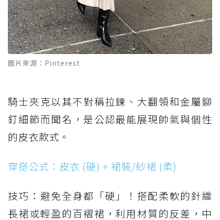
圖片來源：Pinterest
騎士夾克以其不對稱拉鍊、大翻領和金屬鉚
釘細節而聞名，是公認最能展現帥氣與個性
的皮衣款式。
穿搭公式：皮衣 (硬) + 裙裝/紗裙 (柔)
技巧：避免全身都「硬」！搭配柔軟的針織
長裙或輕盈的百褶裙，利用材質的反差，中