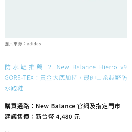
感軟彈、搭載 Missiongrip™ 的防水輕越野鞋
防水鞋推薦 12. Vans Crosspath XC GORE-
TEX：搭載 Vibram 大底與 GORE-TEX，顛覆
滑板印象的防水鞋
防水鞋推薦 13. Dr. Martens 1460 Rain
圖片來源：adidas
Boot：馬汀首款雨靴登場，經典八孔加上全防
水 PVC
防水鞋推薦 14. SKECHERS BADGER
防水鞋推薦 2. New Balance Hierro v9
WATERPROOF：一踩即穿懶人神器！搭載固特
GORE-TEX：黃金大底加持，最帥山系越野防
異大底與全防水厚底健走鞋
水跑鞋
防水鞋推薦 15. Brooks Cascadia 19 GTX：注
入氮氣中底與 GORE-TEX 的全地形碳中和神鞋
購買通路：New Balance 官網及指定門市
建議售價：新台幣 4,480 元