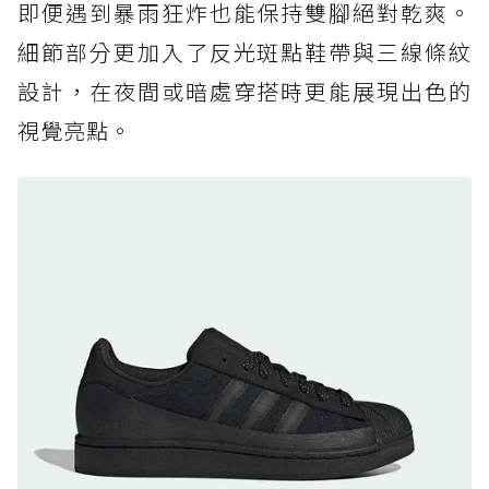
即便遇到暴雨狂炸也能保持雙腳絕對乾爽。
防水鞋推薦 7. Timberland Motion Access：
細節部分更加入了反光斑點鞋帶與三線條紋
黃靴同級頂級防水，輕量化工裝健走鞋雨天必備
設計，在夜間或暗處穿搭時更能展現出色的
防水鞋推薦 7. Timberland Motion Access：
視覺亮點。
黃靴同級頂級防水，輕量化工裝健走鞋雨天必備
防水鞋推薦 8. Mizuno WAVE MUJIN LS
GTX：搭載 Vibram 黃金大底與 GORE-TEX 的
日系街頭潮鞋
防水鞋推薦 9. PALLADIUM OFF_BOUND
DISC WP+：首度導入旋鈕快穿，橘標防水加持
的城市波浪神鞋
防水鞋推薦 10. PUMA Voyage NITRO™ 4
GORE-TEX：氮氣中底注入，回彈與防滑兼具的
全天候越野跑鞋
防水鞋推薦 11. On Cloudhorizon 2 WP：腳