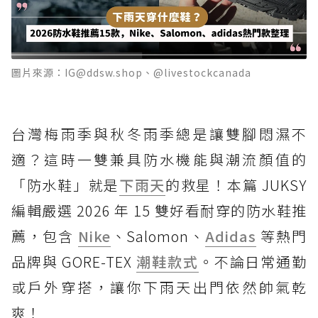
圖片來源：IG@ddsw.shop、@livestockcanada
台灣梅雨季與秋冬雨季總是讓雙腳悶濕不
適？這時一雙兼具防水機能與潮流顏值的
「防水鞋」就是
下雨天
的救星！本篇 JUKSY
編輯嚴選 2026 年 15 雙好看耐穿的防水鞋推
薦，包含
Nike
、Salomon、
Adidas
等熱門
品牌與 GORE-TEX
潮鞋款式
。不論日常通勤
或戶外穿搭，讓你下雨天出門依然帥氣乾
爽！