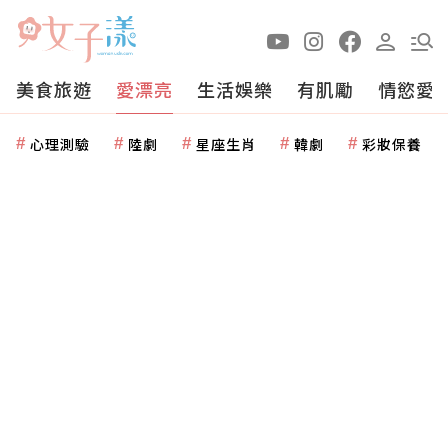
美食旅遊
愛漂亮
生活娛樂
有肌勵
情慾愛
心理測驗
陸劇
星座生肖
韓劇
彩妝保養