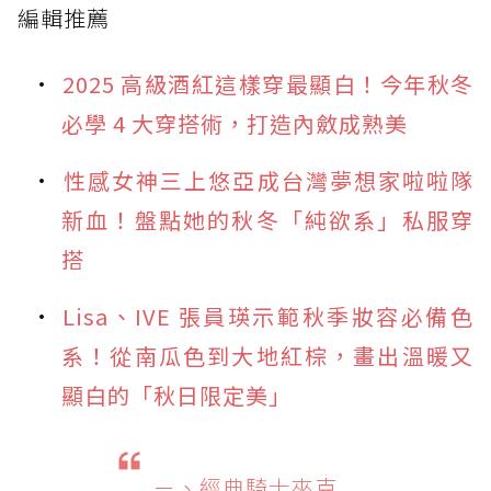
編輯推薦
2025 高級酒紅這樣穿最顯白！今年秋冬
必學 4 大穿搭術，打造內斂成熟美
性感女神三上悠亞成台灣夢想家啦啦隊
新血！盤點她的秋冬「純欲系」私服穿
搭
Lisa、IVE 張員瑛示範秋季妝容必備色
系！從南瓜色到大地紅棕，畫出溫暖又
顯白的「秋日限定美」
ㄧ、經典騎士夾克