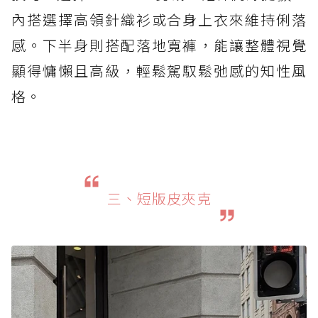
內搭選擇高領針織衫或合身上衣來維持俐落
感。下半身則搭配落地寬褲，能讓整體視覺
顯得慵懶且高級，輕鬆駕馭鬆弛感的知性風
格。
三、短版皮夾克