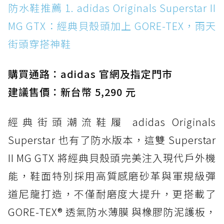
防水鞋推薦 1. adidas Originals Superstar II
防水鞋推薦 1. adidas Originals Superstar II
MG GTX：經典貝殼頭加上 GORE-TEX，雨天街
MG GTX：經典貝殼頭加上 GORE-TEX，雨天
頭穿搭神鞋
街頭穿搭神鞋
防水鞋推薦 2. New Balance Hierro v9 GORE-
TEX：黃金大底加持，最帥山系越野防水跑鞋
購買通路：adidas 官網及指定門市
防水鞋推薦 3. Nike Dunk Low GORE-TEX：
經典 Dunk 輪廓加上防水科技，雨天穿搭帥度不
建議售價：新台幣 5,290 元
打折
經典街頭潮流鞋履 adidas Originals
防水鞋推薦 4. ASICS TRABUCO 14 GTX：搭
載 GORE-TEX 隱形貼合科技，全方位防水神鞋
Superstar 也有了防水版本，這雙 Superstar
防水鞋推薦 5. Salomon XT-6 GORE-TEX：潮
II MG GTX 將經典貝殼頭完美注入現代戶外機
人必備山系鞋王！防滑、防水與街頭顏值一次攻
能，鞋面特別採用高質感磨砂革與軍規級彈
頂
道尼龍打造，不僅耐磨度大提升，更搭載了
防水鞋推薦 6. HOKA Stinson Evo GTX：越野
復刻厚底，GORE-TEX 防水與增高神器一次滿
GORE-TEX® 透氣防水薄膜 與橡膠防泥護板，
足