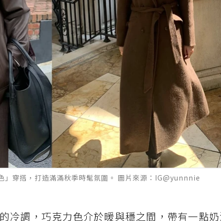
穿搭，打造滿滿秋季時髦氛圍。 圖片來源：IG@yunnnie
的冷調，巧克力色介於暖與穩之間，帶有一點奶