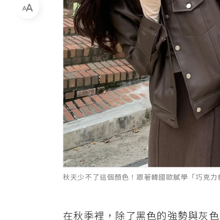
秋天少不了這個顏色！跟著韓國歐膩學「巧克力色」
在秋季裡，除了黑色的強勢與灰色