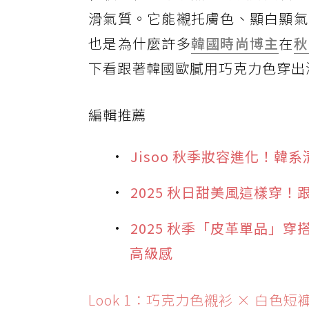
滑氣質。它能襯托膚色、顯白顯氣
也是為什麼許多
韓國
時尚博主
在
秋
下看跟著韓國歐膩用巧克力色穿出
編輯推薦
Jisoo 秋季妝容進化！
2025 秋日甜美風這樣穿
2025 秋季「皮革單品」
高級感
Look 1：巧克力色襯衫 × 白色短