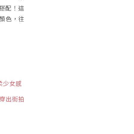
搭配！這
顏色，往
柔少女感
品穿出街拍