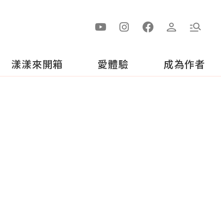
漾漾來開箱
愛體驗
成為作者