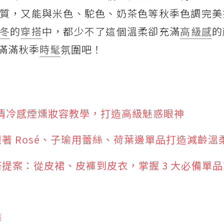
質，又能與米色、駝色、奶茶色等秋季色調完美
冬
的
穿搭
中，都少不了這個溫柔卻充滿
高級感
的
滿滿秋季
時髦
氛圍吧！
韓系清冷感煙燻妝容教學，打造高級魅惑眼神
！跟著 Rosé、子瑜用蕾絲、荷葉邊單品打造減齡溫
穿搭提案：從皮裙、皮褲到皮衣，掌握 3 大必備單
褲