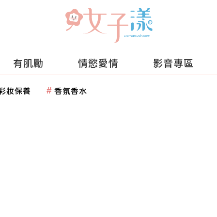
有肌勵
情慾愛情
影音專區
彩妝保養
香氛香水