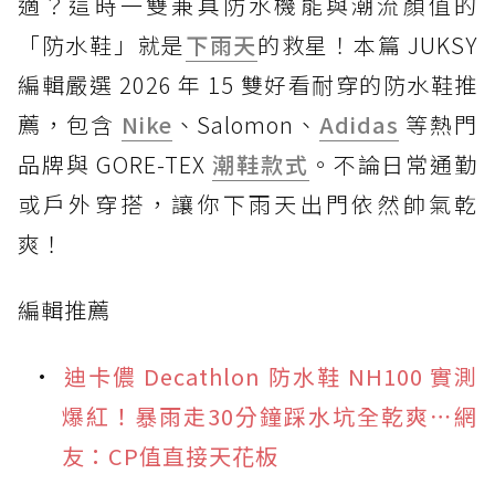
適？這時一雙兼具防水機能與潮流顏值的
「防水鞋」就是
下雨天
的救星！本篇 JUKSY
編輯嚴選 2026 年 15 雙好看耐穿的防水鞋推
薦，包含
Nike
、Salomon、
Adidas
等熱門
品牌與 GORE-TEX
潮鞋款式
。不論日常通勤
或戶外穿搭，讓你下雨天出門依然帥氣乾
爽！
編輯推薦
迪卡儂 Decathlon 防水鞋 NH100 實測
爆紅！暴雨走30分鐘踩水坑全乾爽⋯網
友：CP值直接天花板