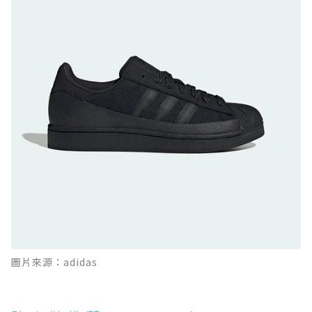
防水鞋推薦 9. PALLADIUM OFF_BOUND
DISC WP+：首度導入旋鈕快穿，橘標防水加持
的城市波浪神鞋
防水鞋推薦 10. PUMA Voyage NITRO™ 4
GORE-TEX：氮氣中底注入，回彈與防滑兼具的
全天候越野跑鞋
防水鞋推薦 11. On Cloudhorizon 2 WP：腳
感軟彈、搭載 Missiongrip™ 的防水輕越野鞋
防水鞋推薦 12. Vans Crosspath XC GORE-
TEX：搭載 Vibram 大底與 GORE-TEX，顛覆
滑板印象的防水鞋
防水鞋推薦 13. Dr. Martens 1460 Rain
圖片來源：adidas
Boot：馬汀首款雨靴登場，經典八孔加上全防
水 PVC
防水鞋推薦 14. SKECHERS BADGER