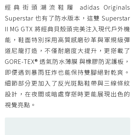
經典街頭潮流鞋履 adidas Originals
防水鞋推薦 4. ASICS TRABUCO 14 GTX：搭
載 GORE-TEX 隱形貼合科技，全方位防水神鞋
Superstar 也有了防水版本，這雙 Superstar
防水鞋推薦 5. Salomon XT-6 GORE-TEX：潮
II MG GTX 將經典貝殼頭完美注入現代戶外機
人必備山系鞋王！防滑、防水與街頭顏值一次攻
能，鞋面特別採用高質感磨砂革與軍規級彈
頂
道尼龍打造，不僅耐磨度大提升，更搭載了
防水鞋推薦 6. HOKA Stinson Evo GTX：越野
復刻厚底，GORE-TEX 防水與增高神器一次滿
GORE-TEX® 透氣防水薄膜 與橡膠防泥護板，
足
即便遇到暴雨狂炸也能保持雙腳絕對乾爽。
防水鞋推薦 7. Timberland Motion Access：
細節部分更加入了反光斑點鞋帶與三線條紋
黃靴同級頂級防水，輕量化工裝健走鞋雨天必備
設計，在夜間或暗處穿搭時更能展現出色的
防水鞋推薦 7. Timberland Motion Access：
視覺亮點。
黃靴同級頂級防水，輕量化工裝健走鞋雨天必備
防水鞋推薦 8. Mizuno WAVE MUJIN LS
GTX：搭載 Vibram 黃金大底與 GORE-TEX 的
日系街頭潮鞋