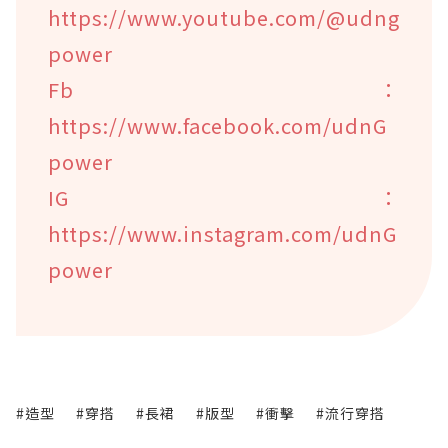
https://www.youtube.com/@udng
power
Fb：
https://www.facebook.com/udnG
power
IG：
https://www.instagram.com/udnG
power
#造型
#穿搭
#長裙
#版型
#衝擊
#流行穿搭