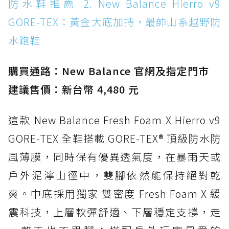
防水鞋推薦 2. New Balance Hierro v9
WATERPROOF：一踩即穿懶人神器！搭載固特
GORE-TEX：黃金大底加持，最帥山系越野防
異大底與全防水厚底健走鞋
水跑鞋
防水鞋推薦 15. Brooks Cascadia 19 GTX：注
入氮氣中底與 GORE-TEX 的全地形碳中和神鞋
購買通路：New Balance 官網及指定門市
建議售價：新台幣 4,480 元
這款 New Balance Fresh Foam X Hierro v9
GORE-TEX 全鞋搭載 GORE-TEX® 頂級防水防
風薄膜，同時保有優異透氣度，在暴雨天或
戶外泥濘山徑中，雙腳依然能保持絕對乾
爽。中底採用獨家 雙密度 Fresh Foam X 緩
震科技，上層軟彈舒適、下層穩定支撐，走