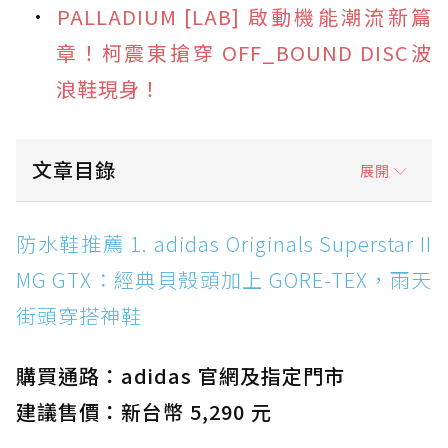
PALLADIUM [LAB] 啟動機能潮流新篇
章！柯震東搶穿 OFF_BOUND DISC波
浪鞋現身！
文章目錄
展開
防水鞋推薦 1. adidas Originals Superstar II
防水鞋推薦 1. adidas Originals Superstar II
MG GTX：經典貝殼頭加上 GORE-TEX，雨天街
MG GTX：經典貝殼頭加上 GORE-TEX，雨天
頭穿搭神鞋
街頭穿搭神鞋
防水鞋推薦 2. New Balance Hierro v9 GORE-
TEX：黃金大底加持，最帥山系越野防水跑鞋
購買通路：adidas 官網及指定門市
防水鞋推薦 3. Nike Dunk Low GORE-TEX：
經典 Dunk 輪廓加上防水科技，雨天穿搭帥度不
建議售價：新台幣 5,290 元
打折