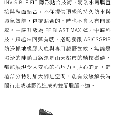
INVISIBLE FIT 隱形貼合技術，將防水薄膜直
接與鞋面結合，不僅提供頂級的持久防水與
透氣效能，包覆貼合的同時也不會太有悶熱
感。中底升級為 FF BLAST MAX 彈力中底科
技，踩起來回彈有感，搭配獨家 ASICSGRIP
防滑抓地橡膠大底與專用越野齒紋，無論是
濕滑的陡峭山路還是雨天都市的騎樓磁磚，
都能展現令人安心的抓地力。貼心的是，鞋
楦部分特別加大腳趾空間，能有效緩解長時
間行走或越野跑造成的雙腳腫脹不適。