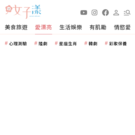
美食旅遊
愛漂亮
生活娛樂
有肌勵
情慾愛
心理測驗
陸劇
星座生肖
韓劇
彩妝保養