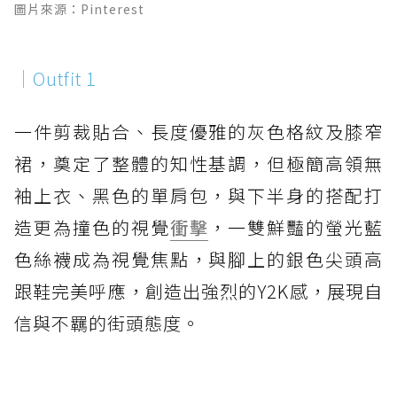
圖片來源：Pinterest
｜Outfit 1
一件剪裁貼合、長度優雅的灰色格紋及膝窄
裙，奠定了整體的知性基調，但極簡高領無
袖上衣、黑色的單肩包，與下半身的搭配打
造更為撞色的視覺
衝擊
，一雙鮮豔的螢光藍
色絲襪成為視覺焦點，與腳上的銀色尖頭高
跟鞋完美呼應，創造出強烈的Y2K感，展現自
信與不羈的街頭態度。