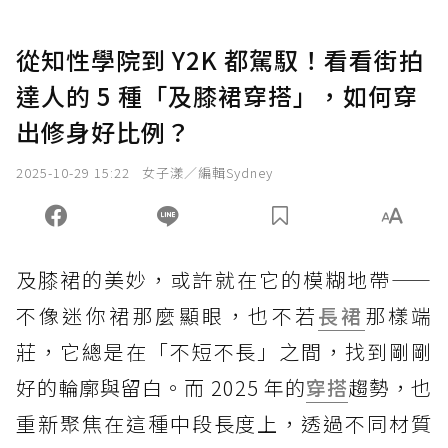
從知性學院到 Y2K 都駕馭！看看街拍
達人的 5 種「及膝裙穿搭」，如何穿
出修身好比例？
2025-10-29 15:22
女子漾／編輯Sydney
及膝裙的美妙，或許就在它的模糊地帶——
不像迷你裙那麼顯眼，也不若
長裙
那樣端
莊，它總是在「不短不長」之間，找到剛剛
好的輪廓與留白。而 2025 年的
穿搭
趨勢，也
重新聚焦在這種中段長度上，透過不同材質