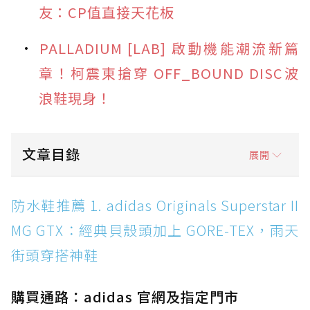
友：CP值直接天花板
PALLADIUM [LAB] 啟動機能潮流新篇
章！柯震東搶穿 OFF_BOUND DISC波
浪鞋現身！
文章目錄
展開
防水鞋推薦 1. adidas Originals Superstar II
防水鞋推薦 1. adidas Originals Superstar II
MG GTX：經典貝殼頭加上 GORE-TEX，雨天街
MG GTX：經典貝殼頭加上 GORE-TEX，雨天
頭穿搭神鞋
街頭穿搭神鞋
防水鞋推薦 2. New Balance Hierro v9 GORE-
TEX：黃金大底加持，最帥山系越野防水跑鞋
購買通路：adidas 官網及指定門市
防水鞋推薦 3. Nike Dunk Low GORE-TEX：