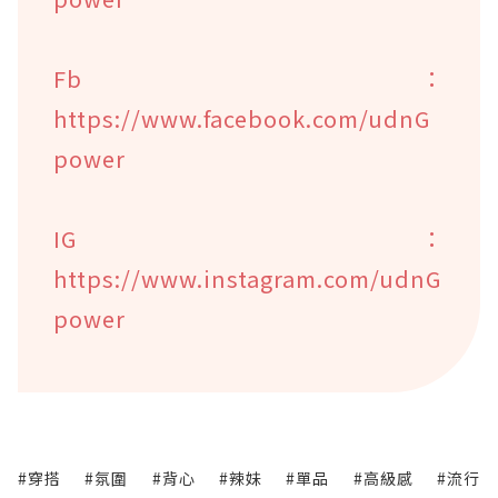
Fb：
https://www.facebook.com/udnG
power
IG：
https://www.instagram.com/udnG
power
#穿搭
#氛圍
#背心
#辣妹
#單品
#高級感
#流行