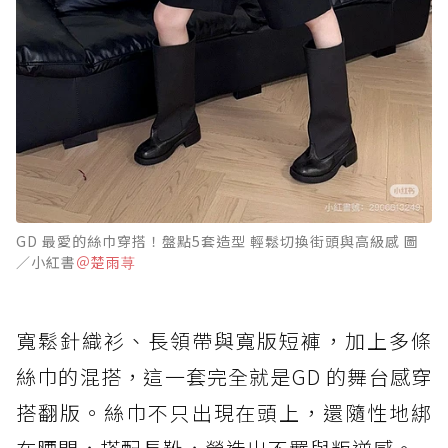
GD 最愛的絲巾穿搭！盤點5套造型 輕鬆切換街頭與高級感 圖
／小紅書
＠楚雨荨
寬鬆針織衫、長領帶與寬版短褲，加上多條
絲巾的混搭，這一套完全就是GD 的舞台感穿
搭翻版。絲巾不只出現在頭上，還隨性地綁