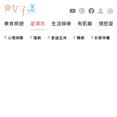
美食旅遊
愛漂亮
生活娛樂
有肌勵
情慾愛
心理測驗
陸劇
星座生肖
韓劇
彩妝保養