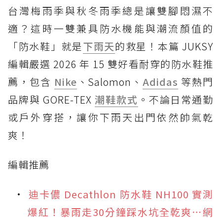
台灣梅雨季與秋冬雨季總是讓雙腳悶濕不
適？這時一雙兼具防水機能與潮流顏值的
「防水鞋」就是
下雨天
的救星！本篇 JUKSY
編輯嚴選 2026 年 15 雙好看耐穿的防水鞋推
薦，包含
Nike
、Salomon、
Adidas
等熱門
品牌與 GORE-TEX
潮鞋款式
。不論日常通勤
或戶外穿搭，讓你下雨天出門依然帥氣乾
爽！
編輯推薦
迪卡儂 Decathlon 防水鞋 NH100 實測
爆紅！暴雨走30分鐘踩水坑全乾爽⋯網