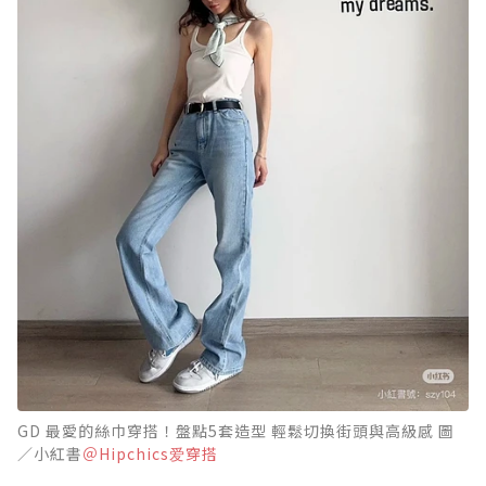
GD 最愛的絲巾穿搭！盤點5套造型 輕鬆切換街頭與高級感 圖
／小紅書
＠Hipchics爱穿搭