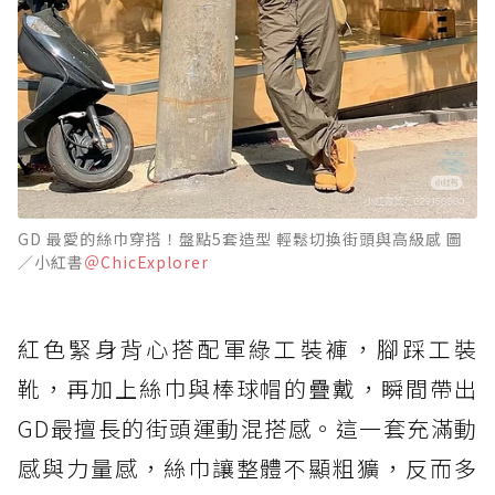
GD 最愛的絲巾穿搭！盤點5套造型 輕鬆切換街頭與高級感 圖
／小紅書
＠ChicExplorer
紅色緊身背心搭配軍綠工裝褲，腳踩工裝
靴，再加上絲巾與棒球帽的疊戴，瞬間帶出
GD最擅長的街頭運動混搭感。這一套充滿動
感與力量感，絲巾讓整體不顯粗獷，反而多