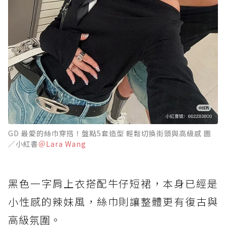
GD 最愛的絲巾穿搭！盤點5套造型 輕鬆切換街頭與高級感 圖
／小紅書
＠Lara Wang
黑色一字肩上衣搭配牛仔短裙，本身已經是
小性感的辣妹風，絲巾則讓整體更有復古與
高級氛圍。