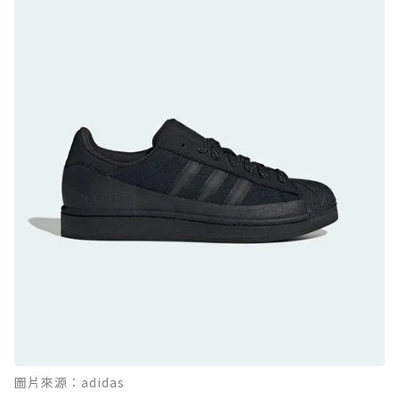
GTX：搭載 Vibram 黃金大底與 GORE-TEX 的
日系街頭潮鞋
防水鞋推薦 9. PALLADIUM OFF_BOUND
DISC WP+：首度導入旋鈕快穿，橘標防水加持
的城市波浪神鞋
防水鞋推薦 10. PUMA Voyage NITRO™ 4
GORE-TEX：氮氣中底注入，回彈與防滑兼具的
全天候越野跑鞋
防水鞋推薦 11. On Cloudhorizon 2 WP：腳
感軟彈、搭載 Missiongrip™ 的防水輕越野鞋
防水鞋推薦 12. Vans Crosspath XC GORE-
TEX：搭載 Vibram 大底與 GORE-TEX，顛覆
滑板印象的防水鞋
防水鞋推薦 13. Dr. Martens 1460 Rain
圖片來源：adidas
Boot：馬汀首款雨靴登場，經典八孔加上全防