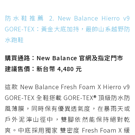
水 PVC
防水鞋推薦 14. SKECHERS BADGER
防水鞋推薦 2. New Balance Hierro v9
WATERPROOF：一踩即穿懶人神器！搭載固特
GORE-TEX：黃金大底加持，最帥山系越野防
異大底與全防水厚底健走鞋
水跑鞋
防水鞋推薦 15. Brooks Cascadia 19 GTX：注
入氮氣中底與 GORE-TEX 的全地形碳中和神鞋
購買通路：New Balance 官網及指定門市
建議售價：新台幣 4,480 元
這款 New Balance Fresh Foam X Hierro v9
GORE-TEX 全鞋搭載 GORE-TEX® 頂級防水防
風薄膜，同時保有優異透氣度，在暴雨天或
戶外泥濘山徑中，雙腳依然能保持絕對乾
爽。中底採用獨家 雙密度 Fresh Foam X 緩