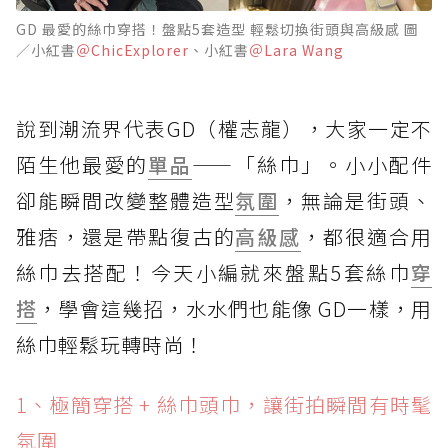
GD 最愛的絲巾穿搭！盤點5套造型 輕鬆切換街頭與高級感 圖
／小紅書
＠ChicExplorer
、小紅書
＠Lara Wang
說到潮流界代表GD（權志龍），大家一定不
陌生他最愛的
單品
——「絲巾」。小小配件
卻能瞬間改變整體造型
氛圍
，無論是街頭、
雅痞，還是帶點復古的
高級感
，都很適合用
絲巾去搭配！今天小編就來盤點5套絲巾
穿
搭
，學會這幾招，水水們也能像 GD一樣，用
絲巾輕鬆玩轉時尚！
1、極簡穿搭 + 絲巾頭巾，讓街拍瞬間有時髦
氛圍