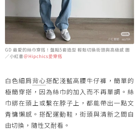
GD 最愛的絲巾穿搭！盤點5套造型 輕鬆切換街頭與高級感 圖
／小紅書
＠Hipchics爱穿搭
白色細肩
背心
搭配淺藍高腰牛仔褲，簡單的
極簡穿搭，因為絲巾的加入而不再單調。絲
巾綁在頭上或繫在脖子上，都能帶出一點文
青慵懶感。搭配運動鞋，街頭與清新之間自
由切換，隨性又耐看。