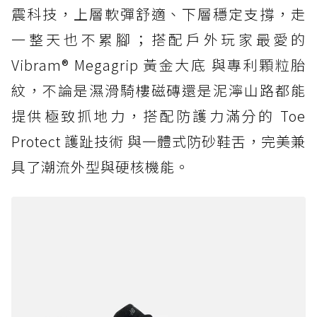
震科技，上層軟彈舒適、下層穩定支撐，走
一整天也不累腳；搭配戶外玩家最愛的
Vibram® Megagrip 黃金大底 與專利顆粒胎
紋，不論是濕滑騎樓磁磚還是泥濘山路都能
提供極致抓地力，搭配防護力滿分的 Toe
Protect 護趾技術 與一體式防砂鞋舌，完美兼
具了潮流外型與硬核機能。