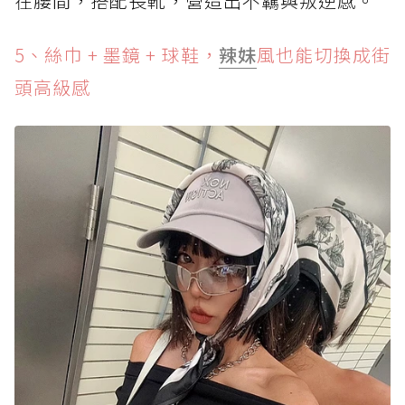
在腰間，搭配長靴，營造出不羈與叛逆感。
5、絲巾 + 墨鏡 + 球鞋，
辣妹
風也能切換成街
頭高級感