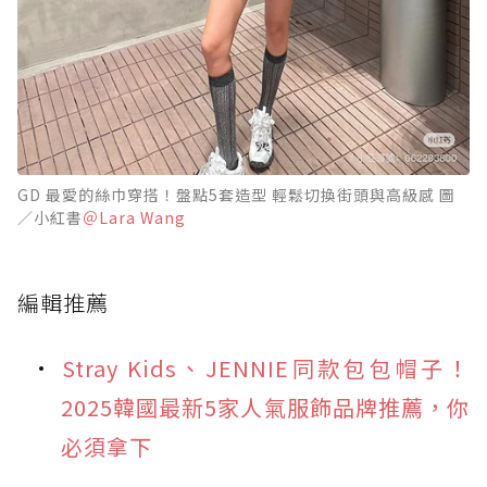
GD 最愛的絲巾穿搭！盤點5套造型 輕鬆切換街頭與高級感 圖
／小紅書
＠Lara Wang
編輯推薦
Stray Kids、JENNIE同款包包帽子！
2025韓國最新5家人氣服飾品牌推薦，你
必須拿下