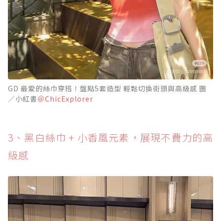
GD 最愛的絲巾穿搭！盤點5套造型 輕鬆切換街頭與高級感 圖
／小紅書
＠ChicExplorer
3、黑白絲巾 + 小香風元素，展現不費力的高
級感