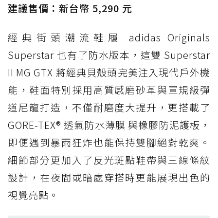
經典 Dunk 輪廓加上防水科技，雨天穿搭帥度不
建議售價：新台幣 5,290 元
打折
經典街頭潮流鞋履 adidas Originals
防水鞋推薦 4. ASICS TRABUCO 14 GTX：搭
載 GORE-TEX 隱形貼合科技，全方位防水神鞋
Superstar 也有了防水版本，這雙 Superstar
防水鞋推薦 5. Salomon XT-6 GORE-TEX：潮
II MG GTX 將經典貝殼頭完美注入現代戶外機
人必備山系鞋王！防滑、防水與街頭顏值一次攻
能，鞋面特別採用高質感磨砂革與軍規級彈
頂
道尼龍打造，不僅耐磨度大提升，更搭載了
防水鞋推薦 6. HOKA Stinson Evo GTX：越野
復刻厚底，GORE-TEX 防水與增高神器一次滿
GORE-TEX® 透氣防水薄膜 與橡膠防泥護板，
足
即便遇到暴雨狂炸也能保持雙腳絕對乾爽。
防水鞋推薦 7. Timberland Motion Access：
細節部分更加入了反光斑點鞋帶與三線條紋
黃靴同級頂級防水，輕量化工裝健走鞋雨天必備
設計，在夜間或暗處穿搭時更能展現出色的
防水鞋推薦 7. Timberland Motion Access：
視覺亮點。
黃靴同級頂級防水，輕量化工裝健走鞋雨天必備
防水鞋推薦 8. Mizuno WAVE MUJIN LS