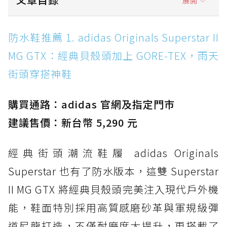
展開
防水鞋推薦 1. adidas Originals Superstar II
防水鞋推薦 1. adidas Originals Superstar II
MG GTX：經典貝殼頭加上 GORE-TEX，雨天街
MG GTX：經典貝殼頭加上 GORE-TEX，雨天
頭穿搭神鞋
街頭穿搭神鞋
防水鞋推薦 2. New Balance Hierro v9 GORE-
TEX：黃金大底加持，最帥山系越野防水跑鞋
購買通路：adidas 官網及指定門市
防水鞋推薦 3. Nike Dunk Low GORE-TEX：
經典 Dunk 輪廓加上防水科技，雨天穿搭帥度不
建議售價：新台幣 5,290 元
打折
經典街頭潮流鞋履 adidas Originals
防水鞋推薦 4. ASICS TRABUCO 14 GTX：搭
載 GORE-TEX 隱形貼合科技，全方位防水神鞋
Superstar 也有了防水版本，這雙 Superstar
防水鞋推薦 5. Salomon XT-6 GORE-TEX：潮
II MG GTX 將經典貝殼頭完美注入現代戶外機
人必備山系鞋王！防滑、防水與街頭顏值一次攻
能，鞋面特別採用高質感磨砂革與軍規級彈
頂
道尼龍打造，不僅耐磨度大提升，更搭載了