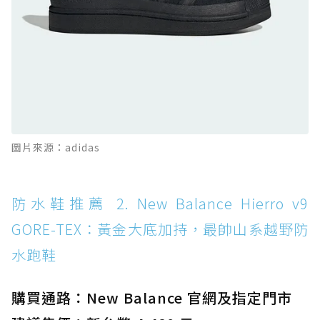
防水鞋推薦 11. On Cloudhorizon 2 WP：腳
感軟彈、搭載 Missiongrip™ 的防水輕越野鞋
防水鞋推薦 12. Vans Crosspath XC GORE-
TEX：搭載 Vibram 大底與 GORE-TEX，顛覆
滑板印象的防水鞋
防水鞋推薦 13. Dr. Martens 1460 Rain
圖片來源：adidas
Boot：馬汀首款雨靴登場，經典八孔加上全防
水 PVC
防水鞋推薦 14. SKECHERS BADGER
防水鞋推薦 2. New Balance Hierro v9
WATERPROOF：一踩即穿懶人神器！搭載固特
GORE-TEX：黃金大底加持，最帥山系越野防
異大底與全防水厚底健走鞋
水跑鞋
防水鞋推薦 15. Brooks Cascadia 19 GTX：注
入氮氣中底與 GORE-TEX 的全地形碳中和神鞋
購買通路：New Balance 官網及指定門市