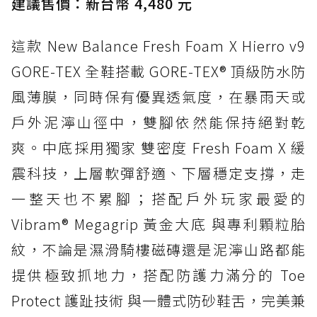
建議售價：新台幣 4,480 元
這款 New Balance Fresh Foam X Hierro v9
GORE-TEX 全鞋搭載 GORE-TEX® 頂級防水防
風薄膜，同時保有優異透氣度，在暴雨天或
戶外泥濘山徑中，雙腳依然能保持絕對乾
爽。中底採用獨家 雙密度 Fresh Foam X 緩
震科技，上層軟彈舒適、下層穩定支撐，走
一整天也不累腳；搭配戶外玩家最愛的
Vibram® Megagrip 黃金大底 與專利顆粒胎
紋，不論是濕滑騎樓磁磚還是泥濘山路都能
提供極致抓地力，搭配防護力滿分的 Toe
Protect 護趾技術 與一體式防砂鞋舌，完美兼