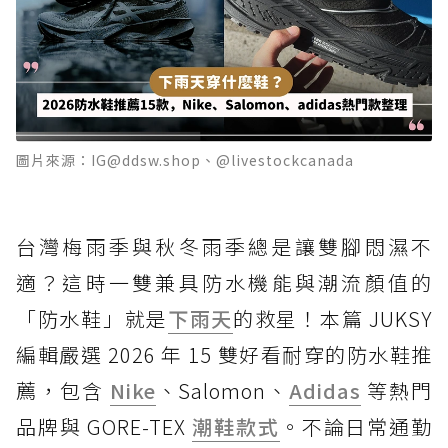
圖片來源：IG@ddsw.shop、@livestockcanada
台灣梅雨季與秋冬雨季總是讓雙腳悶濕不
適？這時一雙兼具防水機能與潮流顏值的
「防水鞋」就是
下雨天
的救星！本篇 JUKSY
編輯嚴選 2026 年 15 雙好看耐穿的防水鞋推
薦，包含
Nike
、Salomon、
Adidas
等熱門
品牌與 GORE-TEX
潮鞋款式
。不論日常通勤