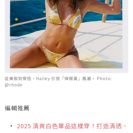
從美妝到穿搭，Hailey 引領「檸檬黃」風潮。 Photo:
@rhode
編輯推薦
2025 清爽白色單品這樣穿！打造清透、