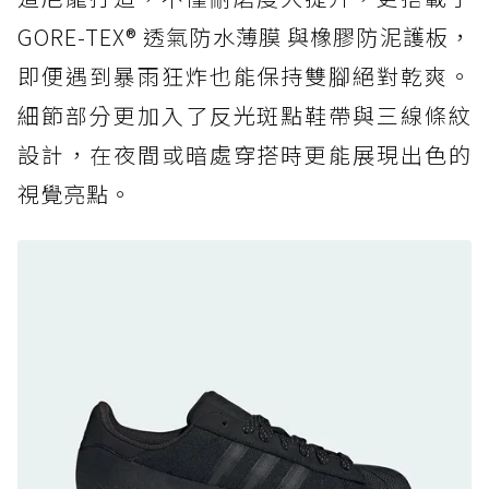
防水鞋推薦 6. HOKA Stinson Evo GTX：越野
復刻厚底，GORE-TEX 防水與增高神器一次滿
GORE-TEX® 透氣防水薄膜 與橡膠防泥護板，
足
即便遇到暴雨狂炸也能保持雙腳絕對乾爽。
防水鞋推薦 7. Timberland Motion Access：
細節部分更加入了反光斑點鞋帶與三線條紋
黃靴同級頂級防水，輕量化工裝健走鞋雨天必備
設計，在夜間或暗處穿搭時更能展現出色的
防水鞋推薦 7. Timberland Motion Access：
視覺亮點。
黃靴同級頂級防水，輕量化工裝健走鞋雨天必備
防水鞋推薦 8. Mizuno WAVE MUJIN LS
GTX：搭載 Vibram 黃金大底與 GORE-TEX 的
日系街頭潮鞋
防水鞋推薦 9. PALLADIUM OFF_BOUND
DISC WP+：首度導入旋鈕快穿，橘標防水加持
的城市波浪神鞋
防水鞋推薦 10. PUMA Voyage NITRO™ 4
GORE-TEX：氮氣中底注入，回彈與防滑兼具的
全天候越野跑鞋