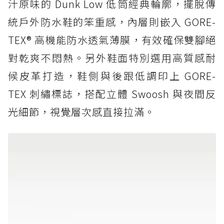
汁原味的 Dunk Low 低筒經典輪廓，擺脫傳
統戶外防水鞋的笨重感，內層則嵌入 GORE-
TEX® 高機能防水透氣薄膜，有效確保雙腳絕
對乾爽不悶熱。另外鞋面特別選用高質感耐
候皮革打造，鞋側與後跟低調印上 GORE-
TEX 刺繡標誌，搭配立體 Swoosh 與夜間反
光細節，視覺層次感直接拉滿。