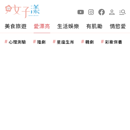
美食旅遊
愛漂亮
生活娛樂
有肌勵
情慾愛
心理測驗
陸劇
星座生肖
韓劇
彩妝保養