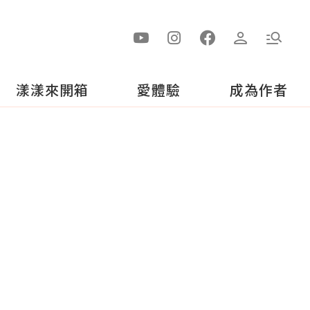
漾漾來開箱
愛體驗
成為作者