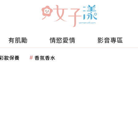
有肌勵
情慾愛情
影音專區
彩妝保養
香氛香水