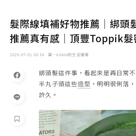
髮際線填補好物推薦｜綁頭
推薦真有感｜頂豐Toppik髮密盈
2025-07-01 00:34
黛•Adele的生活隨筆
綁頭髮這件事，看起來是再日常不
半丸子頭這些
造型
，明明很俐落，
許久。