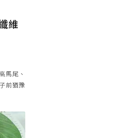
纖維
高馬尾、
子前猶豫