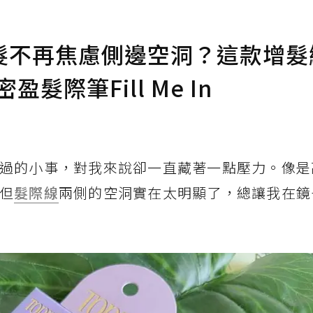
髮不再焦慮側邊空洞？這款增髮
髮際筆Fill Me In
過的小事，對我來說卻一直藏著一點壓力。像是
但
髮際線
兩側的空洞實在太明顯了，總讓我在鏡