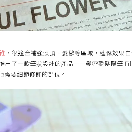
纖維
，很適合補強頭頂、髮縫等區域，蓬鬆效果自
了一款筆狀設計的產品──髮密盈髮際筆 Fill M
他需要細節修飾的部位。