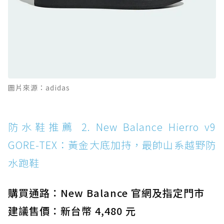
防水鞋推薦 11. On Cloudhorizon 2 WP：腳
感軟彈、搭載 Missiongrip™ 的防水輕越野鞋
防水鞋推薦 12. Vans Crosspath XC GORE-
TEX：搭載 Vibram 大底與 GORE-TEX，顛覆
滑板印象的防水鞋
防水鞋推薦 13. Dr. Martens 1460 Rain
圖片來源：adidas
Boot：馬汀首款雨靴登場，經典八孔加上全防
水 PVC
防水鞋推薦 14. SKECHERS BADGER
防水鞋推薦 2. New Balance Hierro v9
WATERPROOF：一踩即穿懶人神器！搭載固特
GORE-TEX：黃金大底加持，最帥山系越野防
異大底與全防水厚底健走鞋
水跑鞋
防水鞋推薦 15. Brooks Cascadia 19 GTX：注
入氮氣中底與 GORE-TEX 的全地形碳中和神鞋
購買通路：New Balance 官網及指定門市
建議售價：新台幣 4,480 元