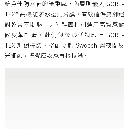
統戶外防水鞋的笨重感，內層則嵌入 GORE-
TEX® 高機能防水透氣薄膜，有效確保雙腳絕
對乾爽不悶熱。另外鞋面特別選用高質感耐
候皮革打造，鞋側與後跟低調印上 GORE-
TEX 刺繡標誌，搭配立體 Swoosh 與夜間反
光細節，視覺層次感直接拉滿。