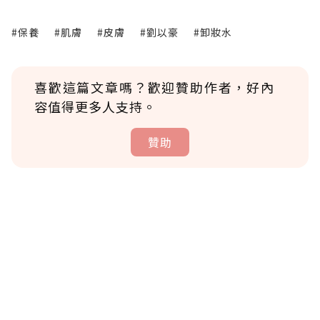
#保養
#肌膚
#皮膚
#劉以豪
#卸妝水
喜歡這篇文章嗎？歡迎贊助作者，好內
容值得更多人支持。
贊助
贊助說明
為了鼓勵作者持續創作更好的內容，會員可以
使用「贊助」功能實質回饋給喜愛的作者。可
將您認為適合的點數贈送給作者，一旦使用贊
助點數即不得撤銷，單筆贊助最低點數為30