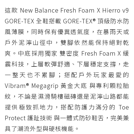
這款 New Balance Fresh Foam X Hierro v9
GORE-TEX 全鞋搭載 GORE-TEX® 頂級防水防
風薄膜，同時保有優異透氣度，在暴雨天或
戶外泥濘山徑中，雙腳依然能保持絕對乾
爽。中底採用獨家 雙密度 Fresh Foam X 緩
震科技，上層軟彈舒適、下層穩定支撐，走
一整天也不累腳；搭配戶外玩家最愛的
Vibram® Megagrip 黃金大底 與專利顆粒胎
紋，不論是濕滑騎樓磁磚還是泥濘山路都能
提供極致抓地力，搭配防護力滿分的 Toe
Protect 護趾技術 與一體式防砂鞋舌，完美兼
具了潮流外型與硬核機能。