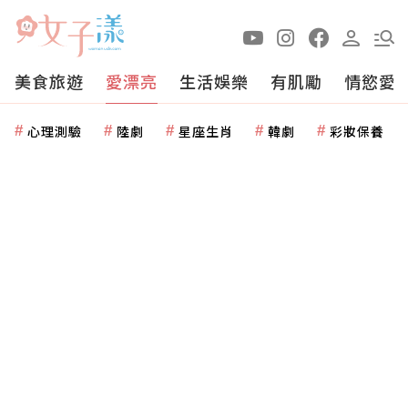
美食旅遊
愛漂亮
生活娛樂
有肌勵
情慾愛
心理測驗
陸劇
星座生肖
韓劇
彩妝保養