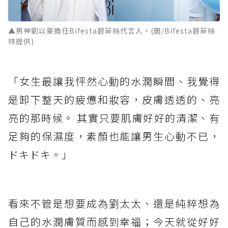
▲男神劉以豪擔任Bifesta碧菲絲代言人。(圖/Bifesta碧菲絲
特提供)
「女生最讓我怦然心動的水潤瞬間、我覺得
是卸下整天的疲憊和妝容，皮膚透透的、亮
亮的那時候。 其實只要肌膚好好的清潔、有
足夠的保濕度，素顏也能讓男生心動不已，
ドキドキ。」
看來不管是想要成為劉太太、還是純粹想為
自己的水潤膚質而感到幸福；今天就從好好