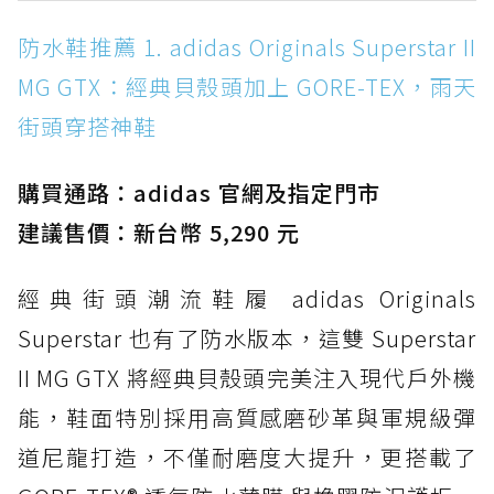
防水鞋推薦 1. adidas Originals Superstar II
防水鞋推薦 1. adidas Originals Superstar II
MG GTX：經典貝殼頭加上 GORE-TEX，雨天街
MG GTX：經典貝殼頭加上 GORE-TEX，雨天
頭穿搭神鞋
街頭穿搭神鞋
防水鞋推薦 2. New Balance Hierro v9 GORE-
TEX：黃金大底加持，最帥山系越野防水跑鞋
購買通路：adidas 官網及指定門市
防水鞋推薦 3. Nike Dunk Low GORE-TEX：
經典 Dunk 輪廓加上防水科技，雨天穿搭帥度不
建議售價：新台幣 5,290 元
打折
經典街頭潮流鞋履 adidas Originals
防水鞋推薦 4. ASICS TRABUCO 14 GTX：搭
載 GORE-TEX 隱形貼合科技，全方位防水神鞋
Superstar 也有了防水版本，這雙 Superstar
防水鞋推薦 5. Salomon XT-6 GORE-TEX：潮
II MG GTX 將經典貝殼頭完美注入現代戶外機
人必備山系鞋王！防滑、防水與街頭顏值一次攻
能，鞋面特別採用高質感磨砂革與軍規級彈
頂
道尼龍打造，不僅耐磨度大提升，更搭載了
防水鞋推薦 6. HOKA Stinson Evo GTX：越野
復刻厚底，GORE-TEX 防水與增高神器一次滿