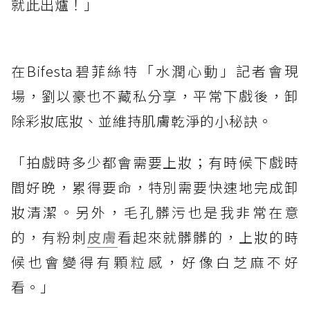
就此出爐！」
在Bifesta碧菲絲特「水潤心動」記者會現
場，劉以豪也不藏私分享，平常下戲後，卸
除彩妝底妝、並維持肌膚乾淨的小秘訣。
「拍戲時多少都會需要上妝；有時候下戲時
間好晚，累得要命，特別需要快速地完成卸
妝清潔。另外，毛孔髒污也是我非常在意
的，有粉刺
皮膚
看起來就髒髒的，上妝的時
候也會變得有顆粒感，好像白芝麻不好
看。」