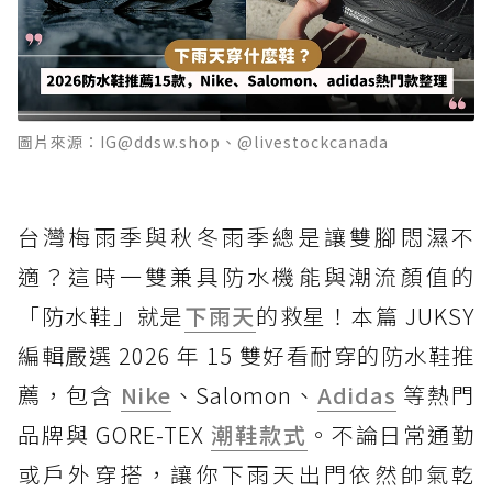
圖片來源：IG@ddsw.shop、@livestockcanada
台灣梅雨季與秋冬雨季總是讓雙腳悶濕不
適？這時一雙兼具防水機能與潮流顏值的
「防水鞋」就是
下雨天
的救星！本篇 JUKSY
編輯嚴選 2026 年 15 雙好看耐穿的防水鞋推
薦，包含
Nike
、Salomon、
Adidas
等熱門
品牌與 GORE-TEX
潮鞋款式
。不論日常通勤
或戶外穿搭，讓你下雨天出門依然帥氣乾