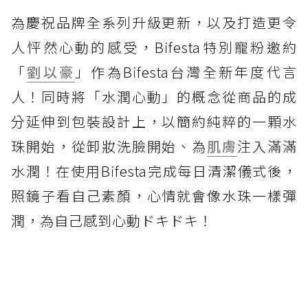
為慶祝品牌全系列升級更新，以及打造更令
人怦然心動的感受，Bifesta特別寵粉邀約
「
劉以豪
」作為Bifesta台灣全新年度代言
人！同時將「水潤心動」的概念從商品的成
分延伸到包裝設計上，以簡約純粹的一顆水
珠開始，從卸妝洗臉開始、為
肌膚
注入滿滿
水潤！在使用Bifesta完成每日清潔儀式後，
照鏡子看自己素顏，心情就會像水珠一樣彈
潤，為自己感到心動ドキドキ！