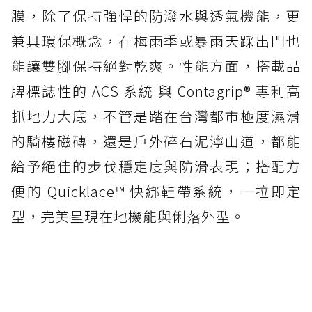
膜，除了保持強悍的防潑水與透氣機能，更
兼具環保概念，在梅雨季或暴雨天踩出門也
能讓雙腳保持絕對乾爽。性能方面，搭載品
牌標誌性的 ACS 系統 與 Contagrip® 專利高
抓地力大底，不管是踏在台灣都市極度濕滑
的騎樓磁磚，還是戶外碎石泥濘山道，都能
給予絕佳的步伐穩定度與防滑表現；搭配方
便的 Quicklace™ 快綁鞋帶系統，一拉即定
型，完美呈現在地機能與俐落外型。