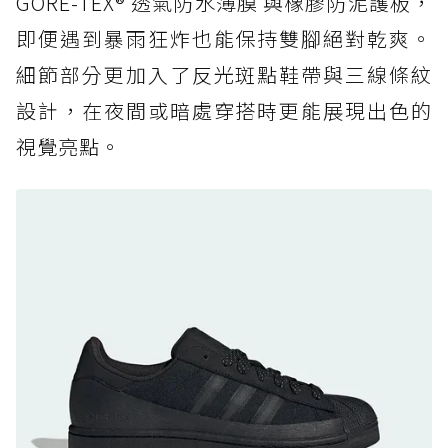
GORE-TEX® 透氣防水薄膜 與橡膠防泥護板，
足
即便遇到暴雨狂炸也能保持雙腳絕對乾爽。
防水鞋推薦 7. Timberland Motion Access：
細節部分更加入了反光斑點鞋帶與三線條紋
黃靴同級頂級防水，輕量化工裝健走鞋雨天必備
設計，在夜間或暗處穿搭時更能展現出色的
防水鞋推薦 7. Timberland Motion Access：
視覺亮點。
黃靴同級頂級防水，輕量化工裝健走鞋雨天必備
防水鞋推薦 8. Mizuno WAVE MUJIN LS
GTX：搭載 Vibram 黃金大底與 GORE-TEX 的
日系街頭潮鞋
防水鞋推薦 9. PALLADIUM OFF_BOUND
DISC WP+：首度導入旋鈕快穿，橘標防水加持
的城市波浪神鞋
防水鞋推薦 10. PUMA Voyage NITRO™ 4
GORE-TEX：氮氣中底注入，回彈與防滑兼具的
全天候越野跑鞋