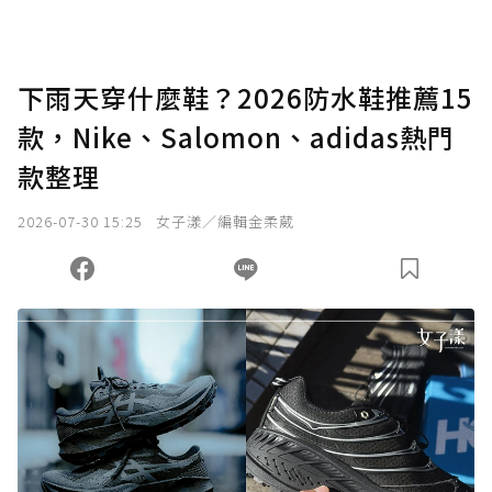
點，最高點數沒有上限。
U 利點數 1 點 = NTD 1 元。
下雨天穿什麼鞋？2026防水鞋推薦15
款，Nike、Salomon、adidas熱門
確認送出
款整理
我已詳閱贊助說明，且同意站方的使用條款。
2026-07-30 15:25
女子漾／編輯金柔葳
您當前剩餘 U 利點數：
0
點；前往
購買點數