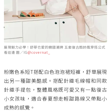
展現魅力必學！舒華也愛的韓國潮牌 五套復古酷帥風穿搭公式
看這邊 圖／IG
@covernat_
粉嫩色系短T搭配白色泡泡裙短褲，舒華展現
出另一種甜美酷感。搭配針織毛線帽和同款
針織手提包，整體風格既可愛又有一點復古
小女孩味，適合春夏想走輕甜路線又帶點小
成熟的感覺。