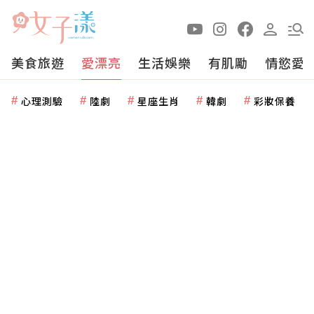
美食旅遊
愛漂亮
生活娛樂
有肌勵
情慾愛
心理測驗
陸劇
星座生肖
韓劇
彩妝保養