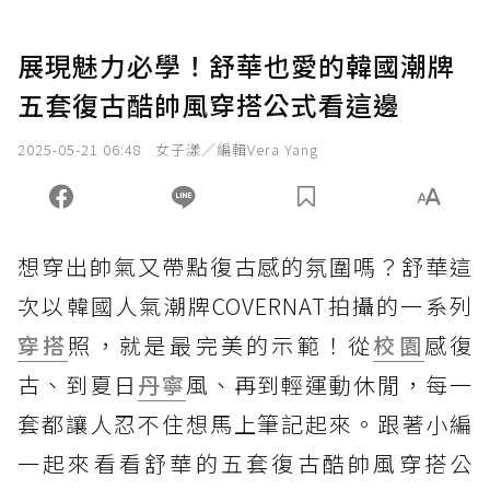
展現魅力必學！舒華也愛的韓國潮牌
五套復古酷帥風穿搭公式看這邊
2025-05-21 06:48
女子漾／編輯Vera Yang
想穿出帥氣又帶點復古感的氛圍嗎？舒華這
次以韓國人氣潮牌COVERNAT拍攝的一系列
穿搭
照，就是最完美的示範！從
校園
感復
古、到夏日
丹寧
風、再到輕運動休閒，每一
套都讓人忍不住想馬上筆記起來。跟著小編
一起來看看舒華的五套復古酷帥風穿搭公