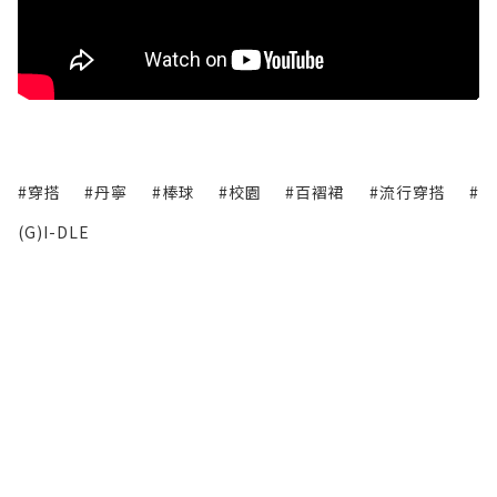
#穿搭
#丹寧
#棒球
#校園
#百褶裙
#流行穿搭
#
(G)I-DLE