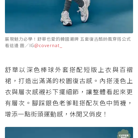
展現魅力必學！舒華也愛的韓國潮牌 五套復古酷帥風穿搭公式
看這邊 圖／IG
@covernat_
舒華以深色棒球外套搭配短版上衣與百褶
裙，打造出滿滿的校園復古感。內搭淺色上
衣與層次感襯衫下擺細節，讓整體看起來更
有層次。腳踩銀色老爹鞋搭配灰色中筒襪，
增添一點街頭運動感，休閒又俏皮！