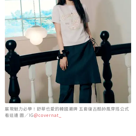
展現魅力必學！舒華也愛的韓國潮牌 五套復古酷帥風穿搭公式
看這邊 圖／IG
@covernat_