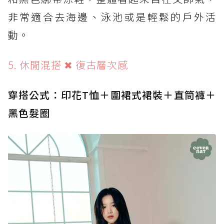
非常適合去海邊、泳池或是輕鬆的戶外活
動。
5. 休閒混搭 ✖ 復古層次感
穿搭公式：印花T恤＋圍裙式裙裝＋直筒褲＋
黑色髮圈