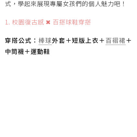
式，學起來展現專屬女孩們的個人魅力吧！
1. 校園復古感 ✖ 百搭球鞋穿搭
穿搭公式：
棒球
外套＋短版上衣＋
百褶裙
＋
中筒襪＋運動鞋