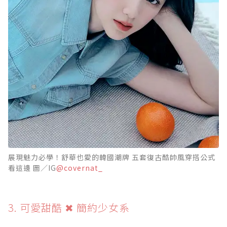
展現魅力必學！舒華也愛的韓國潮牌 五套復古酷帥風穿搭公式
看這邊 圖／IG
@covernat_
3. 可愛甜酷 ✖ 簡約少女系