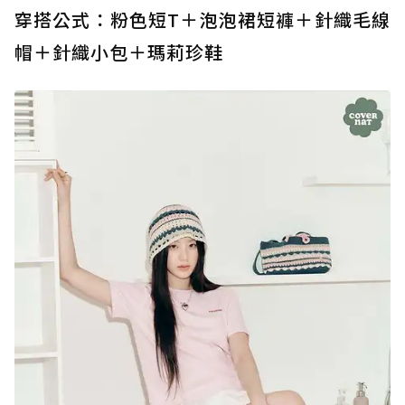
穿搭公式：粉色短T＋泡泡裙短褲＋針織毛線
帽＋針織小包＋瑪莉珍鞋