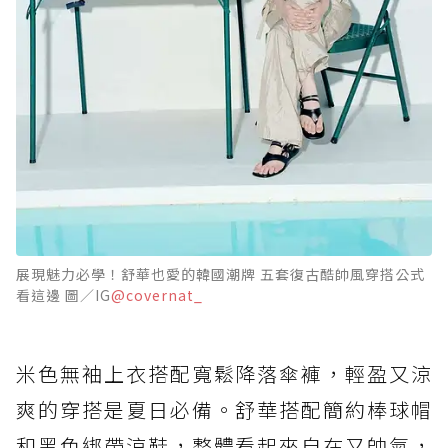
展現魅力必學！舒華也愛的韓國潮牌 五套復古酷帥風穿搭公式
看這邊 圖／IG
@covernat_
米色無袖上衣搭配寬鬆降落傘褲，輕盈又涼
爽的穿搭是夏日必備。舒華搭配簡約棒球帽
和黑色綁帶涼鞋，整體看起來自在又帥氣，