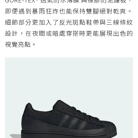
足
即便遇到暴雨狂炸也能保持雙腳絕對乾爽。
防水鞋推薦 7. Timberland Motion Access：
細節部分更加入了反光斑點鞋帶與三線條紋
黃靴同級頂級防水，輕量化工裝健走鞋雨天必備
設計，在夜間或暗處穿搭時更能展現出色的
防水鞋推薦 7. Timberland Motion Access：
視覺亮點。
黃靴同級頂級防水，輕量化工裝健走鞋雨天必備
防水鞋推薦 8. Mizuno WAVE MUJIN LS
GTX：搭載 Vibram 黃金大底與 GORE-TEX 的
日系街頭潮鞋
防水鞋推薦 9. PALLADIUM OFF_BOUND
DISC WP+：首度導入旋鈕快穿，橘標防水加持
的城市波浪神鞋
防水鞋推薦 10. PUMA Voyage NITRO™ 4
GORE-TEX：氮氣中底注入，回彈與防滑兼具的
全天候越野跑鞋