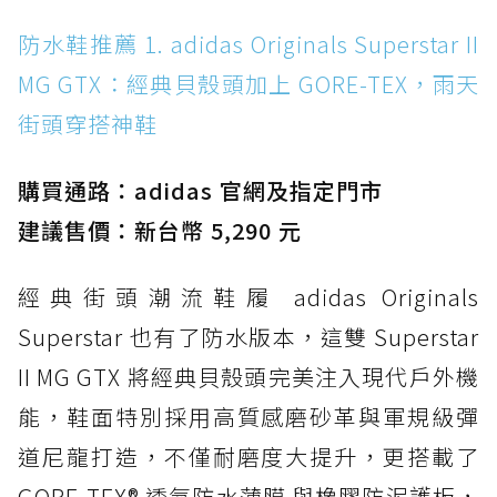
防水鞋推薦 1. adidas Originals Superstar II
防水鞋推薦 1. adidas Originals Superstar II
MG GTX：經典貝殼頭加上 GORE-TEX，雨天街
MG GTX：經典貝殼頭加上 GORE-TEX，雨天
頭穿搭神鞋
街頭穿搭神鞋
防水鞋推薦 2. New Balance Hierro v9 GORE-
TEX：黃金大底加持，最帥山系越野防水跑鞋
購買通路：adidas 官網及指定門市
防水鞋推薦 3. Nike Dunk Low GORE-TEX：
經典 Dunk 輪廓加上防水科技，雨天穿搭帥度不
建議售價：新台幣 5,290 元
打折
經典街頭潮流鞋履 adidas Originals
防水鞋推薦 4. ASICS TRABUCO 14 GTX：搭
載 GORE-TEX 隱形貼合科技，全方位防水神鞋
Superstar 也有了防水版本，這雙 Superstar
防水鞋推薦 5. Salomon XT-6 GORE-TEX：潮
II MG GTX 將經典貝殼頭完美注入現代戶外機
人必備山系鞋王！防滑、防水與街頭顏值一次攻
能，鞋面特別採用高質感磨砂革與軍規級彈
頂
道尼龍打造，不僅耐磨度大提升，更搭載了
防水鞋推薦 6. HOKA Stinson Evo GTX：越野
復刻厚底，GORE-TEX 防水與增高神器一次滿
GORE-TEX® 透氣防水薄膜 與橡膠防泥護板，