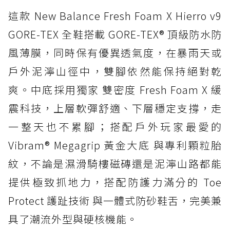
這款 New Balance Fresh Foam X Hierro v9
GORE-TEX 全鞋搭載 GORE-TEX® 頂級防水防
風薄膜，同時保有優異透氣度，在暴雨天或
戶外泥濘山徑中，雙腳依然能保持絕對乾
爽。中底採用獨家 雙密度 Fresh Foam X 緩
震科技，上層軟彈舒適、下層穩定支撐，走
一整天也不累腳；搭配戶外玩家最愛的
Vibram® Megagrip 黃金大底 與專利顆粒胎
紋，不論是濕滑騎樓磁磚還是泥濘山路都能
提供極致抓地力，搭配防護力滿分的 Toe
Protect 護趾技術 與一體式防砂鞋舌，完美兼
具了潮流外型與硬核機能。