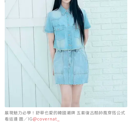
展現魅力必學！舒華也愛的韓國潮牌 五套復古酷帥風穿搭公式
看這邊 圖／IG
@covernat_