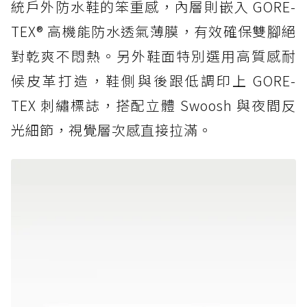
統戶外防水鞋的笨重感，內層則嵌入 GORE-
TEX® 高機能防水透氣薄膜，有效確保雙腳絕
對乾爽不悶熱。另外鞋面特別選用高質感耐
候皮革打造，鞋側與後跟低調印上 GORE-
TEX 刺繡標誌，搭配立體 Swoosh 與夜間反
光細節，視覺層次感直接拉滿。