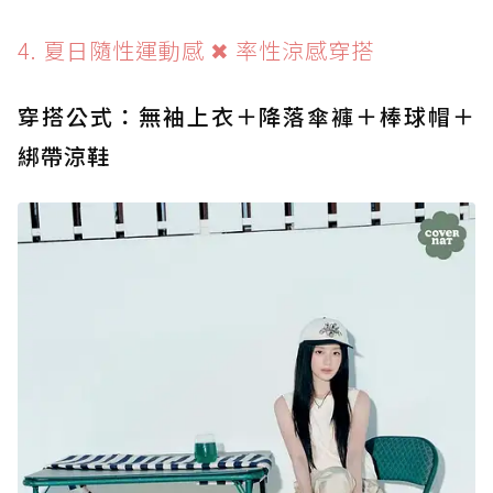
4. 夏日隨性運動感 ✖ 率性涼感穿搭
穿搭公式：無袖上衣＋降落傘褲＋棒球帽＋
綁帶涼鞋