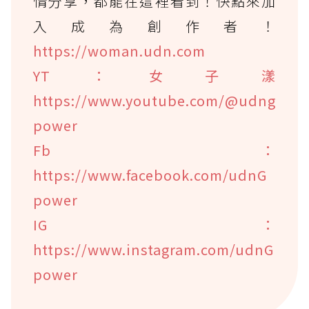
情分享，都能在這裡看到！快點來加
入成為創作者！
https://woman.udn.com
YT：女子漾
https://www.youtube.com/@udng
power
Fb：
https://www.facebook.com/udnG
power
IG：
https://www.instagram.com/udnG
power