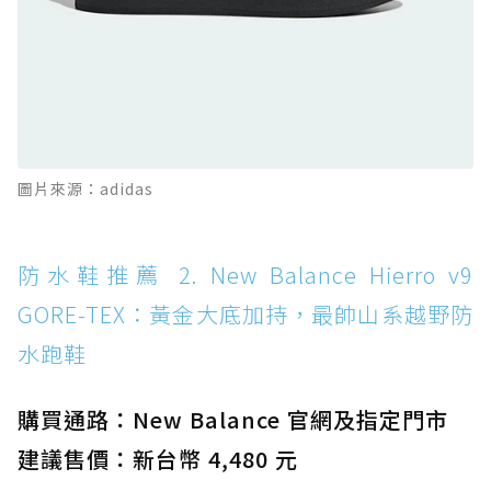
防水鞋推薦 11. On Cloudhorizon 2 WP：腳
感軟彈、搭載 Missiongrip™ 的防水輕越野鞋
防水鞋推薦 12. Vans Crosspath XC GORE-
TEX：搭載 Vibram 大底與 GORE-TEX，顛覆
滑板印象的防水鞋
防水鞋推薦 13. Dr. Martens 1460 Rain
圖片來源：adidas
Boot：馬汀首款雨靴登場，經典八孔加上全防
水 PVC
防水鞋推薦 14. SKECHERS BADGER
防水鞋推薦 2. New Balance Hierro v9
WATERPROOF：一踩即穿懶人神器！搭載固特
GORE-TEX：黃金大底加持，最帥山系越野防
異大底與全防水厚底健走鞋
水跑鞋
防水鞋推薦 15. Brooks Cascadia 19 GTX：注
入氮氣中底與 GORE-TEX 的全地形碳中和神鞋
購買通路：New Balance 官網及指定門市
建議售價：新台幣 4,480 元