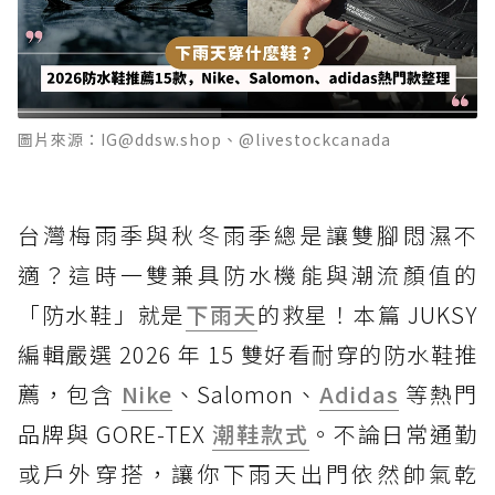
圖片來源：IG@ddsw.shop、@livestockcanada
台灣梅雨季與秋冬雨季總是讓雙腳悶濕不
適？這時一雙兼具防水機能與潮流顏值的
「防水鞋」就是
下雨天
的救星！本篇 JUKSY
編輯嚴選 2026 年 15 雙好看耐穿的防水鞋推
薦，包含
Nike
、Salomon、
Adidas
等熱門
品牌與 GORE-TEX
潮鞋款式
。不論日常通勤
或戶外穿搭，讓你下雨天出門依然帥氣乾