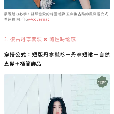
展現魅力必學！舒華也愛的韓國潮牌 五套復古酷帥風穿搭公式
看這邊 圖／IG
@covernat_
2. 復古丹寧套裝 ✖ 隨性時髦感
穿搭公式：短版丹寧襯衫＋丹寧短裙＋自然
直髮＋極簡飾品