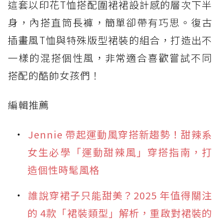
這套以印花T恤搭配圍裙裙設計感的層次下半
身，內搭直筒長褲，簡單卻帶有巧思。復古
插畫風T恤與特殊版型裙裝的組合，打造出不
一樣的混搭個性風，非常適合喜歡嘗試不同
搭配的酷帥女孩們！
編輯推薦
Jennie 帶起運動風穿搭新趨勢！甜辣系
女生必學「運動甜辣風」穿搭指南，打
造個性時髦風格
誰說穿裙子只能甜美？2025 年值得關注
的 4款「裙裝類型」解析，重啟對裙裝的