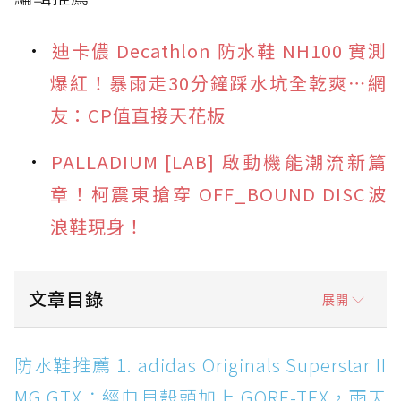
迪卡儂 Decathlon 防水鞋 NH100 實測
爆紅！暴雨走30分鐘踩水坑全乾爽⋯網
友：CP值直接天花板
PALLADIUM [LAB] 啟動機能潮流新篇
章！柯震東搶穿 OFF_BOUND DISC波
浪鞋現身！
文章目錄
展開
防水鞋推薦 1. adidas Originals Superstar II
防水鞋推薦 1. adidas Originals Superstar II
MG GTX：經典貝殼頭加上 GORE-TEX，雨天街
MG GTX：經典貝殼頭加上 GORE-TEX，雨天
頭穿搭神鞋