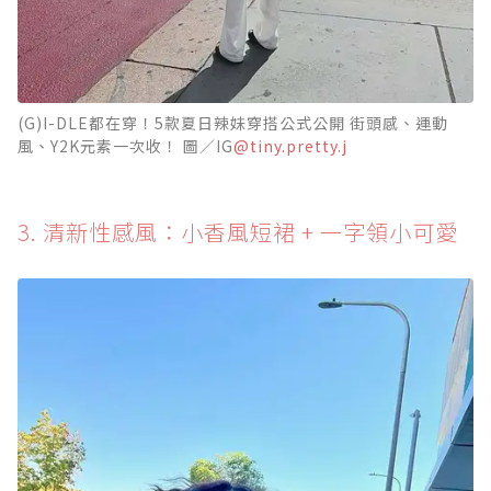
(G)I-DLE都在穿！5款夏日辣妹穿搭公式公開 街頭感、運動
風、Y2K元素一次收！ 圖／IG
@tiny.pretty.j
3. 清新性感風：小香風短裙 + 一字領小可愛