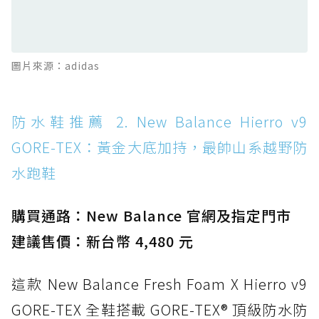
TEX：搭載 Vibram 大底與 GORE-TEX，顛覆
滑板印象的防水鞋
防水鞋推薦 13. Dr. Martens 1460 Rain
圖片來源：adidas
Boot：馬汀首款雨靴登場，經典八孔加上全防
水 PVC
防水鞋推薦 14. SKECHERS BADGER
防水鞋推薦 2. New Balance Hierro v9
WATERPROOF：一踩即穿懶人神器！搭載固特
GORE-TEX：黃金大底加持，最帥山系越野防
異大底與全防水厚底健走鞋
水跑鞋
防水鞋推薦 15. Brooks Cascadia 19 GTX：注
入氮氣中底與 GORE-TEX 的全地形碳中和神鞋
購買通路：New Balance 官網及指定門市
建議售價：新台幣 4,480 元
這款 New Balance Fresh Foam X Hierro v9
GORE-TEX 全鞋搭載 GORE-TEX® 頂級防水防