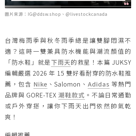
圖片來源：IG@ddsw.shop、@livestockcanada
台灣梅雨季與秋冬雨季總是讓雙腳悶濕不
適？這時一雙兼具防水機能與潮流顏值的
「防水鞋」就是
下雨天
的救星！本篇 JUKSY
編輯嚴選 2026 年 15 雙好看耐穿的防水鞋推
薦，包含
Nike
、Salomon、
Adidas
等熱門
品牌與 GORE-TEX
潮鞋款式
。不論日常通勤
或戶外穿搭，讓你下雨天出門依然帥氣乾
爽！
編輯推薦