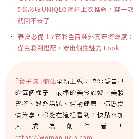
5款必收UNIQLO罩杯上衣推薦，穿一次
就回不去了
春夏必備！7套彩色西裝外套穿搭靈感：
從色彩到搭配，穿出個性魅力 Look
｢女子漾｣網站
全新上線，陪你愛自己
的每個樣子！最棒的美食旅遊、美妝
穿搭、娛樂話題、運動健康、情慾愛
情分享，都能在這裡看到！快點來加
入成為創作者！
https://woman.udn.com