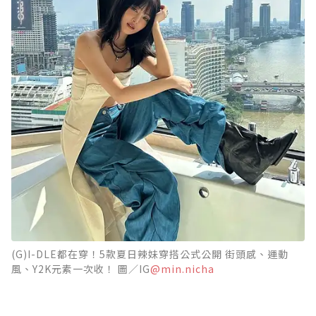
(G)I-DLE都在穿！5款夏日辣妹穿搭公式公開 街頭感、運動
風、Y2K元素一次收！ 圖／IG
@min.nicha