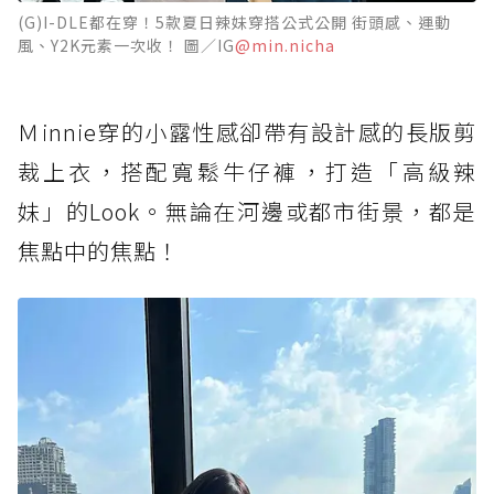
(G)I-DLE都在穿！5款夏日辣妹穿搭公式公開 街頭感、運動
風、Y2K元素一次收！ 圖／IG
@min.nicha
Ｍinnie穿的小露性感卻帶有設計感的長版剪
裁上衣，搭配寬鬆牛仔褲，打造「高級辣
妹」的Look。無論在河邊或都市街景，都是
焦點中的焦點！