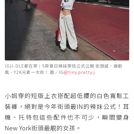
(G)I-DLE都在穿！5款夏日辣妹穿搭公式公開 街頭感、運動
風、Y2K元素一次收！ 圖／IG
@tiny.pretty.j
小娟穿的短版上衣搭配超低腰的白色寬鬆工
裝褲，絕對是今年街頭最IN的辣妹公式！耳
機、托特包這些配件也不可少，瞬間變身
New York街頭最靚的女孩。