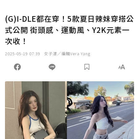
(G)I-DLE都在穿！5款夏日辣妹穿搭公
式公開 街頭感、運動風、Y2K元素一
次收！
2025-05-19 07:39
女子漾／編輯Vera Yang