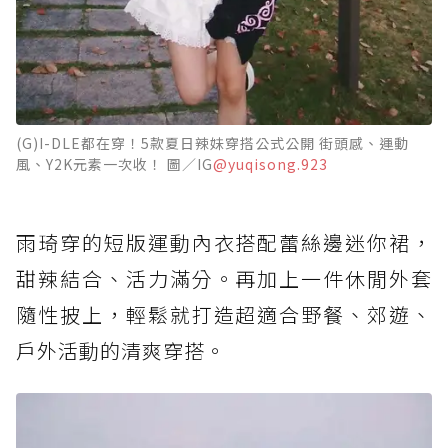
(G)I-DLE都在穿！5款夏日辣妹穿搭公式公開 街頭感、運動
風、Y2K元素一次收！ 圖／IG
@yuqisong.923
雨琦穿的短版運動內衣搭配蕾絲邊迷你裙，
甜辣結合、活力滿分。再加上一件休閒外套
隨性披上，輕鬆就打造超適合野餐、郊遊、
戶外活動的清爽穿搭。