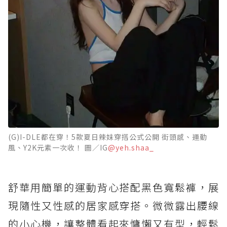
(G)I-DLE都在穿！5款夏日辣妹穿搭公式公開 街頭感、運動
風、Y2K元素一次收！ 圖／IG
@yeh.shaa_
舒華用簡單的運動背心搭配黑色寬鬆褲，展
現隨性又性感的居家感穿搭。微微露出腰線
的小心機，讓整體看起來慵懶又有型，輕鬆