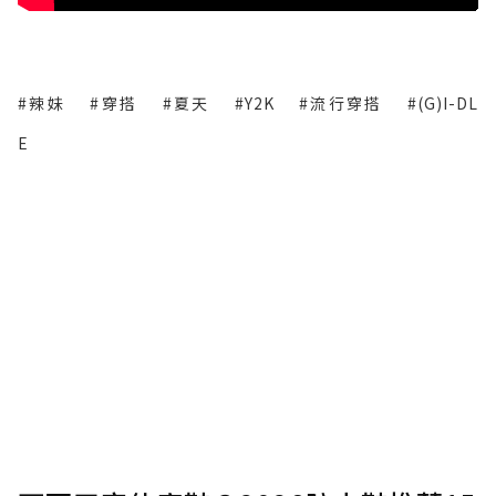
#辣妹
#穿搭
#夏天
#Y2K
#流行穿搭
#(G)I-DL
E