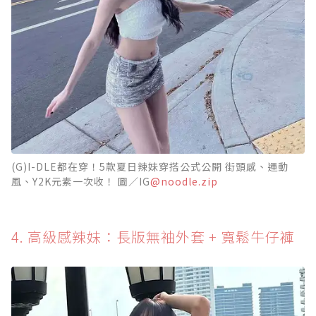
(G)I-DLE都在穿！5款夏日辣妹穿搭公式公開 街頭感、運動
風、Y2K元素一次收！ 圖／IG
@noodle.zip
4. 高級感辣妹：長版無袖外套 + 寬鬆牛仔褲