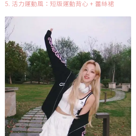
5. 活力運動風：短版運動背心 + 蕾絲裙