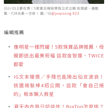
(G)I-DLE都在穿！5款夏日辣妹穿搭公式公開 街頭感、運動
風、Y2K元素一次收！ 圖／IG
@yuqisong.923
編輯推薦
像明星一樣閃耀！5款珠寶品牌推薦，母
親節送出最美祝福 這款金智媛、TWICE
都愛
IG文末贈獎／手殘也能捲出仙女波浪！
挑選捲髮棒4招公開，這款「會自己捲
的」根本懶人救星
夏天內衣我只認這件！BraTop怎麼挑？