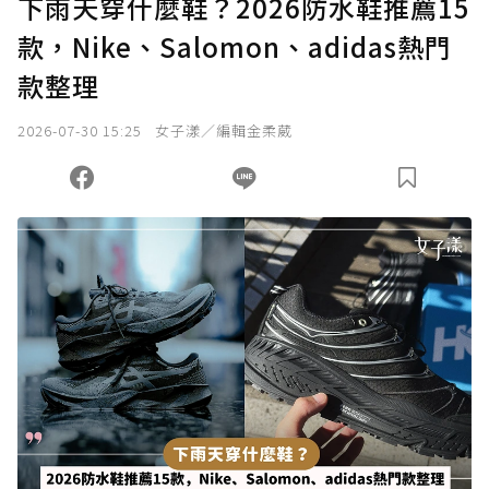
下雨天穿什麼鞋？2026防水鞋推薦15
款，Nike、Salomon、adidas熱門
款整理
2026-07-30 15:25
女子漾／編輯金柔葳