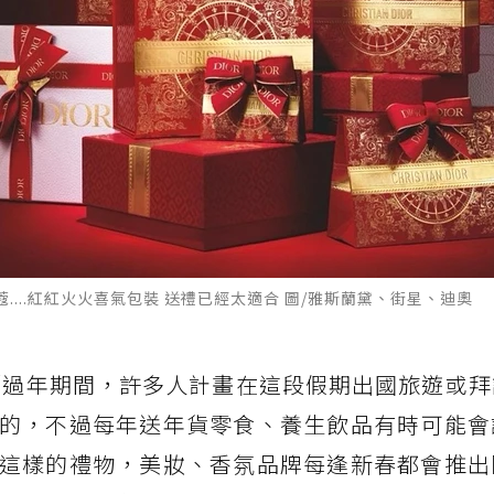
蔻....紅紅火火喜氣包裝 送禮已經太適合 圖/雅斯蘭黛、街星、迪奧
年／過年期間，許多人計畫在這段假期出國旅遊或
的，不過每年送年貨零食、養生飲品有時可能會
這樣的禮物，美妝、香氛品牌每逢新春都會推出