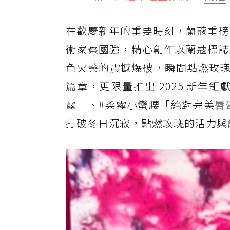
2025 新年／過年禮盒推薦 2. 迪
2025 新年／過年彩妝、保養、香氛
在歡慶新年的重要時刻，蘭蔻重磅
2025 新年／過年彩妝、保養、香氛禮
術家蔡國強，精心創作以蘭蔻標誌
色火藥的震撼爆破，瞬間點燃玫瑰
2025 新年／過年彩妝、保養、香氛禮盒推
篇章，更限量推出 2025 新年
露」、#柔霧小蠻腰「絕對完美
唇
打破冬日沉寂，點燃玫瑰的活力與