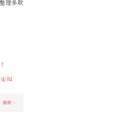
家整理多款
！
到尖叫
展開