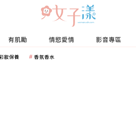
有肌勵
情慾愛情
影音專區
彩妝保養
香氛香水