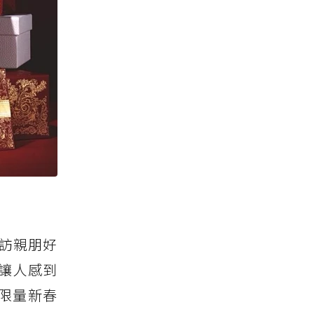
拜訪親朋好
讓人感到
限量新春