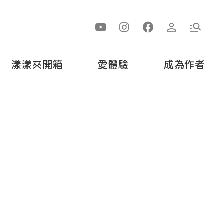
漾漾來開箱
愛體驗
成為作者