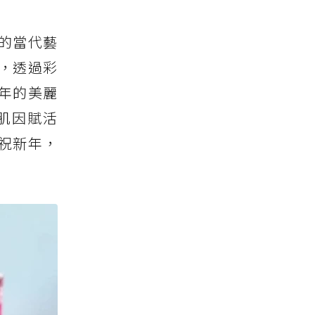
的當代藝
，透過彩
週年的美麗
限肌因賦活
祝新年，