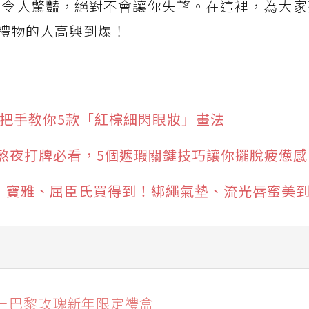
更是令人驚豔，絕對不會讓你失望。在這裡，為大
禮物的人高興到爆！
手把手教你5款「紅棕細閃眼妝」畫法
熬夜打牌必看，5個遮瑕關鍵技巧讓你擺脫疲憊感
國彩妝，寶雅、屈臣氏買得到！綁繩氣墊、流光唇蜜美
蔻－巴黎玫瑰新年限定禮盒
－巴黎玫瑰新年限定禮盒