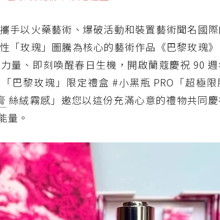
奧－新春珍藏版限量及包裝服務
禮盒推薦 3. 雅詩蘭黛－新春限定系列
攜手以火藥藝術、爆破活動和裝置藝術聞名國際
盒推薦 4. Kiehl’s 契爾氏－經典明星商品蛇年限定
性「玫瑰」圖騰為核心的藝術作品《巴黎玫瑰》
力量、即刻喚醒春日生機，開啟蘭蔻慶祝 90 
薦 5. ARMANI BEAUTY－亞曼尼 25 周年限定系列
鉅獻「巴黎玫瑰」限定禮盒 #小黑瓶 PRO「超極
膏
絲絨霧感」邀您以這份充滿心意的禮物共同慶
能量。