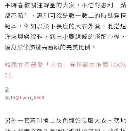
平時喜歡關注韓星的大家，相信對惠利一點
都不陌生，惠利可說是數一數二的時髦穿搭
範本，例如以膝下長度的大衣外套，混搭短
洋裝與樂福鞋，露出小腿線條的搭配心機，
讓身形修飾挑高瘦感的完美比例。
韓國女星最愛「大衣」穿搭範本推薦 LOOK
05.
圖/IG
@hyeri_0609
另外一套惠利換上灰色翻領長版大衣 + 落地
褲，瞬間將韓妞氛圍展現淋漓盡致，隨性搭