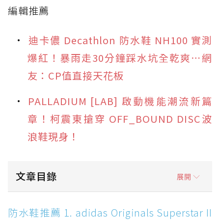
編輯推薦
迪卡儂 Decathlon 防水鞋 NH100 實測
爆紅！暴雨走30分鐘踩水坑全乾爽⋯網
友：CP值直接天花板
PALLADIUM [LAB] 啟動機能潮流新篇
章！柯震東搶穿 OFF_BOUND DISC波
浪鞋現身！
文章目錄
展開
防水鞋推薦 1. adidas Originals Superstar II
防水鞋推薦 1. adidas Originals Superstar II
MG GTX：經典貝殼頭加上 GORE-TEX，雨天街