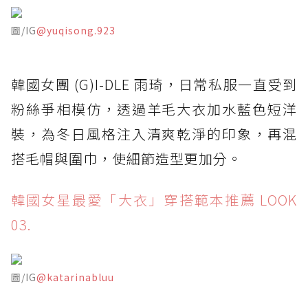
圖/IG
@yuqisong.923
韓國女團 (G)I-DLE 雨琦，日常私服一直受到
粉絲爭相模仿，透過羊毛大衣加水藍色短洋
裝，為冬日風格注入清爽乾淨的印象，再混
搭毛帽與圍巾，使細節造型更加分。
韓國女星最愛「大衣」穿搭範本推薦 LOOK
03.
圖/IG
@katarinabluu