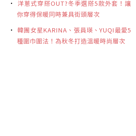
洋蔥式穿搭OUT?冬季選搭5款外套！讓
你穿得保暖同時兼具街頭層次
韓團女星KARINA、張員瑛、YUQI最愛5
種圍巾圍法！為秋冬打造溫暖時尚層次