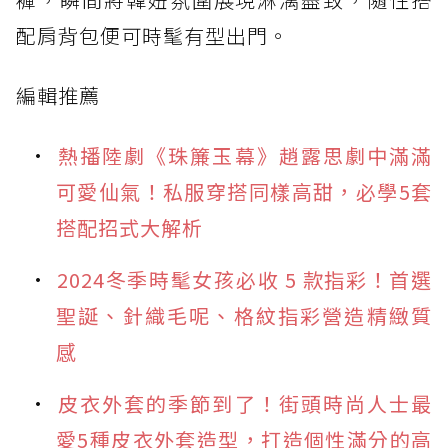
配肩背包便可時髦有型出門。
編輯推薦
熱播陸劇《珠簾玉幕》趙露思劇中滿滿
可愛仙氣！私服穿搭同樣高甜，必學5套
搭配招式大解析
2024冬季時髦女孩必收 5 款指彩！首選
聖誕、針織毛呢、格紋指彩營造精緻質
感
皮衣外套的季節到了！街頭時尚人士最
愛5種皮衣外套造型，打造個性滿分的高