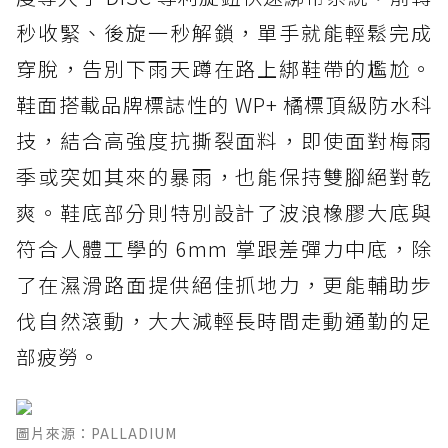
秒收緊、後旋一秒解鎖，單手就能輕鬆完成
穿脫，告別下雨天蹲在路上綁鞋帶的尷尬。
鞋面搭載品牌標誌性的 WP+ 橘標頂級防水科
技，結合高強度抗撕裂面料，即使面對梅雨
季或突如其來的暴雨，也能保持雙腳絕對乾
爽。鞋底部分則特別設計了波浪橡膠大底與
符合人體工學的 6mm 掌跟差彈力中底，除
了在濕滑路面提供絕佳抓地力，更能輔助步
伐自然滾動，大大減輕長時間走動通勤的足
部疲勞。
圖片來源：PALLADIUM