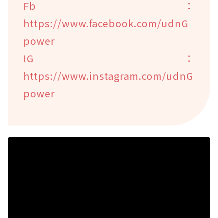
Fb：
https://www.facebook.com/udnG
power
IG：
https://www.instagram.com/udnG
power