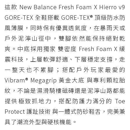
防水鞋推薦 12. Vans Crosspath XC GORE-
這款 New Balance Fresh Foam X Hierro v9
TEX：搭載 Vibram 大底與 GORE-TEX，顛覆
GORE-TEX 全鞋搭載 GORE-TEX® 頂級防水防
滑板印象的防水鞋
風薄膜，同時保有優異透氣度，在暴雨天或
防水鞋推薦 13. Dr. Martens 1460 Rain
Boot：馬汀首款雨靴登場，經典八孔加上全防
戶外泥濘山徑中，雙腳依然能保持絕對乾
水 PVC
爽。中底採用獨家 雙密度 Fresh Foam X 緩
防水鞋推薦 14. SKECHERS BADGER
震科技，上層軟彈舒適、下層穩定支撐，走
WATERPROOF：一踩即穿懶人神器！搭載固特
異大底與全防水厚底健走鞋
一整天也不累腳；搭配戶外玩家最愛的
Vibram® Megagrip 黃金大底 與專利顆粒胎
防水鞋推薦 15. Brooks Cascadia 19 GTX：注
入氮氣中底與 GORE-TEX 的全地形碳中和神鞋
紋，不論是濕滑騎樓磁磚還是泥濘山路都能
提供極致抓地力，搭配防護力滿分的 Toe
Protect 護趾技術 與一體式防砂鞋舌，完美兼
具了潮流外型與硬核機能。