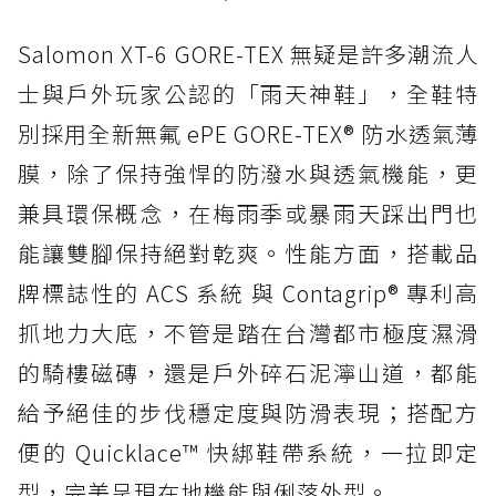
Salomon XT-6 GORE-TEX 無疑是許多潮流人
士與戶外玩家公認的「雨天神鞋」，全鞋特
別採用全新無氟 ePE GORE-TEX® 防水透氣薄
膜，除了保持強悍的防潑水與透氣機能，更
兼具環保概念，在梅雨季或暴雨天踩出門也
能讓雙腳保持絕對乾爽。性能方面，搭載品
牌標誌性的 ACS 系統 與 Contagrip® 專利高
抓地力大底，不管是踏在台灣都市極度濕滑
的騎樓磁磚，還是戶外碎石泥濘山道，都能
給予絕佳的步伐穩定度與防滑表現；搭配方
便的 Quicklace™ 快綁鞋帶系統，一拉即定
型，完美呈現在地機能與俐落外型。