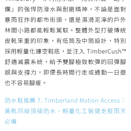
爛」的強悍防潑水與耐磨精神，不論是面對
暴雨狂炸的都市街頭，還是濕滑泥濘的戶外
林間小路都能輕鬆駕馭。整體外型打破傳統
皮靴笨重的印象，有低筒及中筒設計，特別
採用輕量化鏤空鞋底，並注入 TimberCush™
舒適減震系統，給予雙腳極致軟彈的回彈腳
感與支撐力，即便長時間行走或通勤一日遊
也不容易腳痠。
防水鞋推薦 7. Timberland Motion Access：
黃靴同級頂級防水，輕量化工裝健走鞋雨天
必備