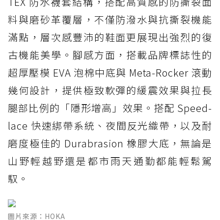
TEX 防水襪套結構，搭配高質感的防撕裂面
料與磨砂革覆層，不僅防潑水與抗撕裂機能
滿點，層次感豐沛的鞋面更展現出強烈的復
古機能美學。腳感方面，搭載品牌標誌性的
超厚壓模 EVA 泡棉中底與 Meta-Rocker 滾動
幾何設計，提供極致軟彈的緩震效果與拉長
腿部比例的「隱形增高」效果。搭配 Speed-
lace 快速綁帶系統、夜間反光織帶，以及耐
磨度極佳的 Durabrasion 橡膠大底，無論是
山野輕越野還是都市雨天通勤都能輕鬆駕
馭。
圖片來源：HOKA