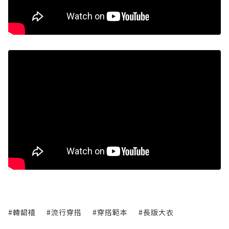
#韓韶禧
#流行穿搭
#穿搭範本
#長版大衣