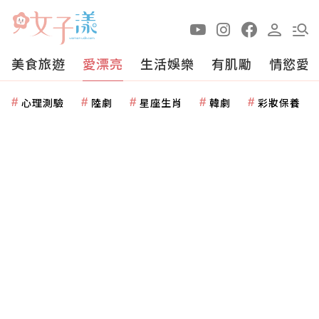
美食旅遊
愛漂亮
生活娛樂
有肌勵
情慾愛
心理測驗
陸劇
星座生肖
韓劇
彩妝保養