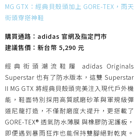
MG GTX：經典貝殼頭加上 GORE-TEX，雨天
頭穿搭神鞋
街頭穿搭神鞋
防水鞋推薦 2. New Balance Hierro v9 GORE-
TEX：黃金大底加持，最帥山系越野防水跑鞋
購買通路：adidas 官網及指定門市
防水鞋推薦 3. Nike Dunk Low GORE-TEX：
經典 Dunk 輪廓加上防水科技，雨天穿搭帥度不
建議售價：新台幣 5,290 元
打折
經典街頭潮流鞋履 adidas Originals
防水鞋推薦 4. ASICS TRABUCO 14 GTX：搭
載 GORE-TEX 隱形貼合科技，全方位防水神鞋
Superstar 也有了防水版本，這雙 Superstar
防水鞋推薦 5. Salomon XT-6 GORE-TEX：潮
II MG GTX 將經典貝殼頭完美注入現代戶外機
人必備山系鞋王！防滑、防水與街頭顏值一次攻
能，鞋面特別採用高質感磨砂革與軍規級彈
頂
道尼龍打造，不僅耐磨度大提升，更搭載了
防水鞋推薦 6. HOKA Stinson Evo GTX：越野
復刻厚底，GORE-TEX 防水與增高神器一次滿
GORE-TEX® 透氣防水薄膜 與橡膠防泥護板，
足
即便遇到暴雨狂炸也能保持雙腳絕對乾爽。