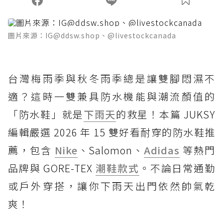
圖片來源：IG@ddsw.shop、@livestockcanada
台灣梅雨季與秋冬雨季總是讓雙腳悶濕不
適？這時一雙兼具防水機能與潮流顏值的
「防水鞋」就是
下雨天
的救星！本篇 JUKSY
編輯嚴選 2026 年 15 雙好看耐穿的防水鞋推
薦，包含
Nike
、Salomon、
Adidas
等熱門
品牌與 GORE-TEX
潮鞋款式
。不論日常通勤
或戶外穿搭，讓你下雨天出門依然帥氣乾
爽！