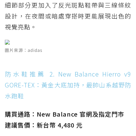
防水鞋推薦 7. Timberland Motion Access：
細節部分更加入了反光斑點鞋帶與三線條紋
黃靴同級頂級防水，輕量化工裝健走鞋雨天必備
設計，在夜間或暗處穿搭時更能展現出色的
防水鞋推薦 7. Timberland Motion Access：
視覺亮點。
黃靴同級頂級防水，輕量化工裝健走鞋雨天必備
防水鞋推薦 8. Mizuno WAVE MUJIN LS
GTX：搭載 Vibram 黃金大底與 GORE-TEX 的
圖片來源：adidas
日系街頭潮鞋
防水鞋推薦 9. PALLADIUM OFF_BOUND
防水鞋推薦 2. New Balance Hierro v9
DISC WP+：首度導入旋鈕快穿，橘標防水加持
的城市波浪神鞋
GORE-TEX：黃金大底加持，最帥山系越野防
防水鞋推薦 10. PUMA Voyage NITRO™ 4
水跑鞋
GORE-TEX：氮氣中底注入，回彈與防滑兼具的
全天候越野跑鞋
購買通路：New Balance 官網及指定門市
防水鞋推薦 11. On Cloudhorizon 2 WP：腳
建議售價：新台幣 4,480 元
感軟彈、搭載 Missiongrip™ 的防水輕越野鞋