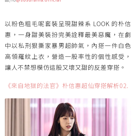
以粉色粗毛呢套裝呈現甜辣系 LOOK 的朴信
惠，一身甜美裝扮完美詮釋最美惡魔，在劇
中以私刑狠撕家暴男超帥氣，內搭一件白色
高領羅紋上衣，營造一股率性的個性感受，
讓人不禁想模仿這股又壞又甜的反差穿搭。
《來自地獄的法官》朴信惠超仙穿搭解析02.