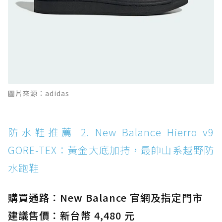
防水鞋推薦 11. On Cloudhorizon 2 WP：腳
感軟彈、搭載 Missiongrip™ 的防水輕越野鞋
防水鞋推薦 12. Vans Crosspath XC GORE-
TEX：搭載 Vibram 大底與 GORE-TEX，顛覆
滑板印象的防水鞋
防水鞋推薦 13. Dr. Martens 1460 Rain
圖片來源：adidas
Boot：馬汀首款雨靴登場，經典八孔加上全防
水 PVC
防水鞋推薦 14. SKECHERS BADGER
防水鞋推薦 2. New Balance Hierro v9
WATERPROOF：一踩即穿懶人神器！搭載固特
GORE-TEX：黃金大底加持，最帥山系越野防
異大底與全防水厚底健走鞋
水跑鞋
防水鞋推薦 15. Brooks Cascadia 19 GTX：注
入氮氣中底與 GORE-TEX 的全地形碳中和神鞋
購買通路：New Balance 官網及指定門市
建議售價：新台幣 4,480 元