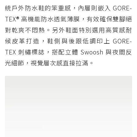
統戶外防水鞋的笨重感，內層則嵌入 GORE-
TEX® 高機能防水透氣薄膜，有效確保雙腳絕
對乾爽不悶熱。另外鞋面特別選用高質感耐
候皮革打造，鞋側與後跟低調印上 GORE-
TEX 刺繡標誌，搭配立體 Swoosh 與夜間反
光細節，視覺層次感直接拉滿。