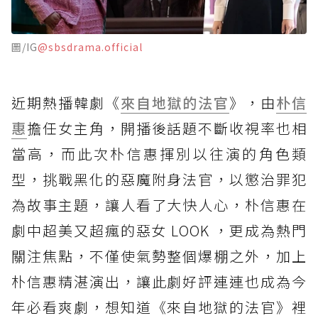
圖/IG
@sbsdrama.official
近期熱播韓劇《
來自地獄的法官
》，由
朴信
惠
擔任女主角，開播後話題不斷收視率也相
當高，而此次朴信惠揮別以往演的角色類
型，挑戰黑化的惡魔附身法官，以懲治罪犯
為故事主題，讓人看了大快人心，朴信惠在
劇中超美又超瘋的惡女 LOOK ，更成為熱門
關注焦點，不僅使氣勢整個爆棚之外，加上
朴信惠精湛演出，讓此劇好評連連也成為今
年必看爽劇，想知道《來自地獄的法官》裡