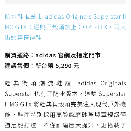
防水鞋推薦 1. adidas Originals Superstar II
防水鞋推薦 1. adidas Originals Superstar II
MG GTX：經典貝殼頭加上 GORE-TEX，雨天街
MG GTX：經典貝殼頭加上 GORE-TEX，雨天
頭穿搭神鞋
街頭穿搭神鞋
防水鞋推薦 2. New Balance Hierro v9 GORE-
TEX：黃金大底加持，最帥山系越野防水跑鞋
購買通路：adidas 官網及指定門市
防水鞋推薦 3. Nike Dunk Low GORE-TEX：
經典 Dunk 輪廓加上防水科技，雨天穿搭帥度不
建議售價：新台幣 5,290 元
打折
經典街頭潮流鞋履 adidas Originals
防水鞋推薦 4. ASICS TRABUCO 14 GTX：搭
載 GORE-TEX 隱形貼合科技，全方位防水神鞋
Superstar 也有了防水版本，這雙 Superstar
防水鞋推薦 5. Salomon XT-6 GORE-TEX：潮
II MG GTX 將經典貝殼頭完美注入現代戶外機
人必備山系鞋王！防滑、防水與街頭顏值一次攻
能，鞋面特別採用高質感磨砂革與軍規級彈
頂
道尼龍打造，不僅耐磨度大提升，更搭載了
防水鞋推薦 6. HOKA Stinson Evo GTX：越野