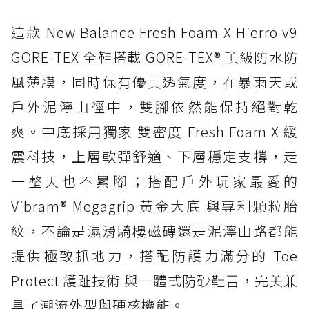
這款 New Balance Fresh Foam X Hierro v9
GORE-TEX 全鞋搭載 GORE-TEX® 頂級防水防
風薄膜，同時保有優異透氣度，在暴雨天或
戶外泥濘山徑中，雙腳依然能保持絕對乾
爽。中底採用獨家 雙密度 Fresh Foam X 緩
震科技，上層軟彈舒適、下層穩定支撐，走
一整天也不累腳；搭配戶外玩家最愛的
Vibram® Megagrip 黃金大底 與專利顆粒胎
紋，不論是濕滑騎樓磁磚還是泥濘山路都能
提供極致抓地力，搭配防護力滿分的 Toe
Protect 護趾技術 與一體式防砂鞋舌，完美兼
具了潮流外型與硬核機能。