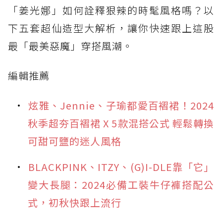
「姜光娜」如何詮釋狠辣的時髦風格嗎？以
下五套超仙造型大解析，讓你快速跟上這股
最「最美惡魔」穿搭風潮。
編輯推薦
炫雅、Jennie、子瑜都愛百褶裙！2024
秋季超夯百褶裙 X 5款混搭公式 輕鬆轉換
可甜可鹽的迷人風格
BLACKPINK、ITZY、(G)I-DLE靠「它」
變大長腿：2024必備工裝牛仔褲搭配公
式，初秋快跟上流行