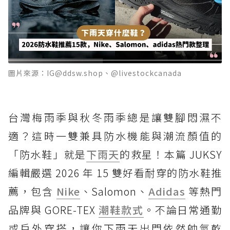
圖片來源：IG@ddsw.shop、@livestockcanada
台灣梅雨季與秋冬雨季總是讓雙腳悶濕不
適？這時一雙兼具防水機能與潮流顏值的
「防水鞋」就是
下雨天
的救星！本篇 JUKSY
編輯嚴選 2026 年 15 雙好看耐穿的防水鞋推
薦，包含
Nike
、Salomon、
Adidas
等熱門
品牌與 GORE-TEX
潮鞋款式
。不論日常通勤
或戶外穿搭，讓你下雨天出門依然帥氣乾