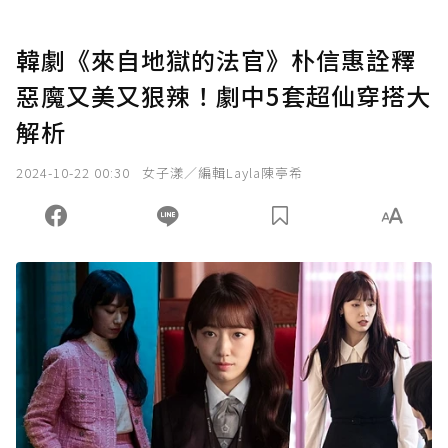
韓劇《來自地獄的法官》朴信惠詮釋
惡魔又美又狠辣！劇中5套超仙穿搭大
解析
2024-10-22 00:30
女子漾／編輯Layla陳亭希