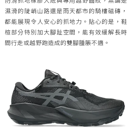
防滑抓地橡膠大底與專用越野齒紋，無論是
濕滑的陡峭山路還是雨天都市的騎樓磁磚，
都能展現令人安心的抓地力。貼心的是，鞋
楦部分特別加大腳趾空間，能有效緩解長時
間行走或越野跑造成的雙腳腫脹不適。