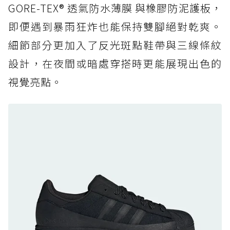
復刻厚底，GORE-TEX 防水與增高神器一次滿
GORE-TEX® 透氣防水薄膜 與橡膠防泥護板，
足
即便遇到暴雨狂炸也能保持雙腳絕對乾爽。
防水鞋推薦 7. Timberland Motion Access：
細節部分更加入了反光斑點鞋帶與三線條紋
黃靴同級頂級防水，輕量化工裝健走鞋雨天必備
設計，在夜間或暗處穿搭時更能展現出色的
防水鞋推薦 7. Timberland Motion Access：
視覺亮點。
黃靴同級頂級防水，輕量化工裝健走鞋雨天必備
防水鞋推薦 8. Mizuno WAVE MUJIN LS
GTX：搭載 Vibram 黃金大底與 GORE-TEX 的
日系街頭潮鞋
防水鞋推薦 9. PALLADIUM OFF_BOUND
DISC WP+：首度導入旋鈕快穿，橘標防水加持
的城市波浪神鞋
防水鞋推薦 10. PUMA Voyage NITRO™ 4
GORE-TEX：氮氣中底注入，回彈與防滑兼具的
全天候越野跑鞋