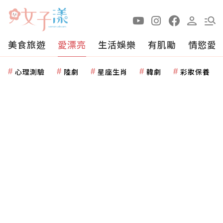
美食旅遊
愛漂亮
生活娛樂
有肌勵
情慾愛
心理測驗
陸劇
星座生肖
韓劇
彩妝保養