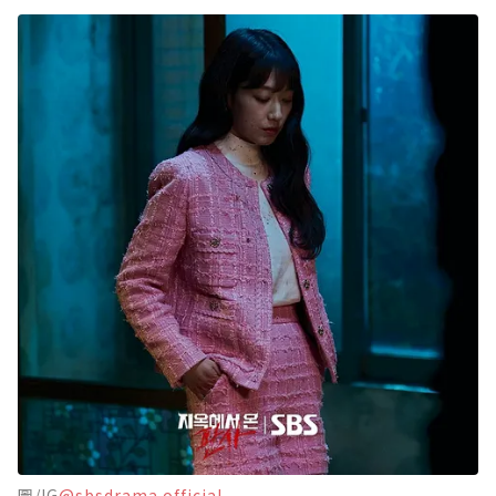
圖/IG
@sbsdrama.official