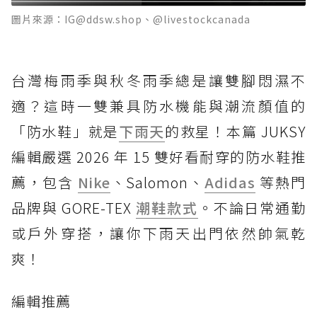
圖片來源：IG@ddsw.shop、@livestockcanada
台灣梅雨季與秋冬雨季總是讓雙腳悶濕不
適？這時一雙兼具防水機能與潮流顏值的
「防水鞋」就是
下雨天
的救星！本篇 JUKSY
編輯嚴選 2026 年 15 雙好看耐穿的防水鞋推
薦，包含
Nike
、Salomon、
Adidas
等熱門
品牌與 GORE-TEX
潮鞋款式
。不論日常通勤
或戶外穿搭，讓你下雨天出門依然帥氣乾
爽！
編輯推薦