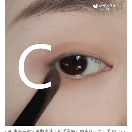
小紅書最夯命定眼妝畫法！新手掌握４個步驟一次上手 圖／小