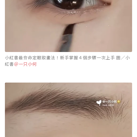
小紅書最夯命定眼妝畫法！新手掌握４個步驟一次上手 圖／小
紅書
＠一只小何