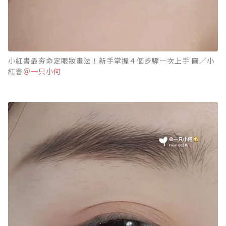
小紅書最夯命定眼妝畫法！新手掌握４個步驟一次上手 圖／小
紅書
＠一只小何