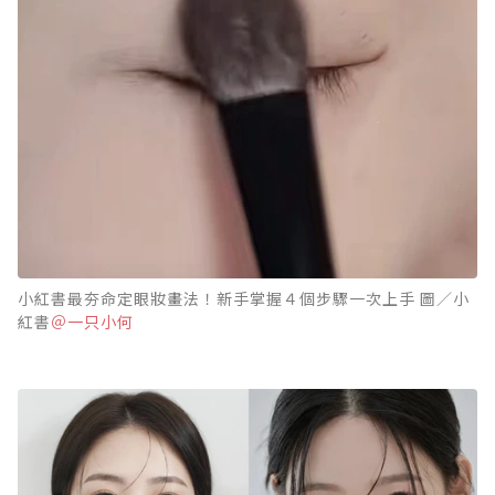
小紅書最夯命定眼妝畫法！新手掌握４個步驟一次上手 圖／小
紅書
＠一只小何