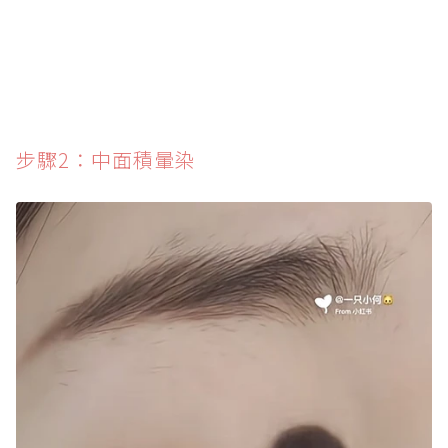
步驟2：中面積暈染