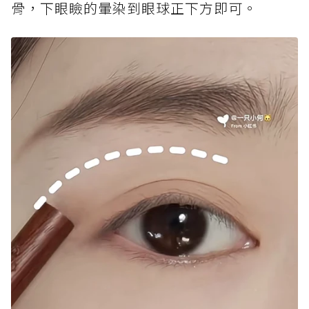
骨，下眼瞼的暈染到眼球正下方即可。