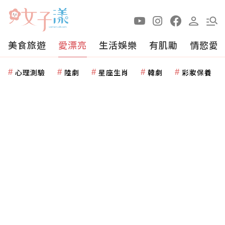
美食旅遊
愛漂亮
生活娛樂
有肌勵
情慾愛
心理測驗
陸劇
星座生肖
韓劇
彩妝保養