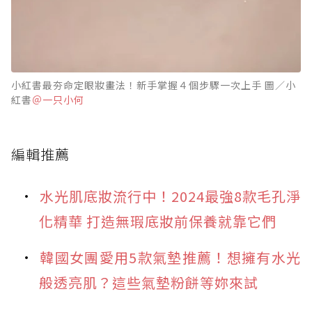
小紅書最夯命定眼妝畫法！新手掌握４個步驟一次上手 圖／小
紅書
＠一只小何
編輯推薦
水光肌底妝流行中！2024最強8款毛孔淨
化精華 打造無瑕底妝前保養就靠它們
韓國女團愛用5款氣墊推薦！想擁有水光
般透亮肌？這些氣墊粉餅等妳來試