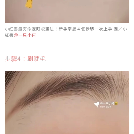
小紅書最夯命定眼妝畫法！新手掌握４個步驟一次上手 圖／小
紅書
＠一只小何
步驟4：刷睫毛