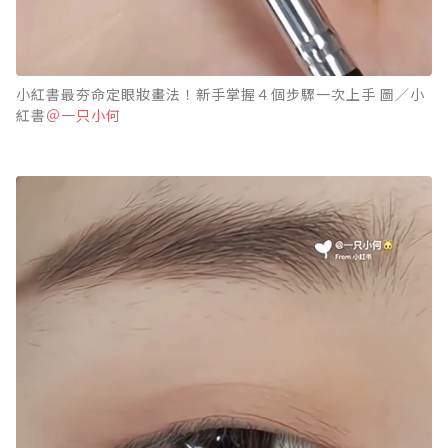
小紅書最夯命定眼妝畫法！新手掌握４個步驟一次上手 圖／小
紅書
＠一只小何