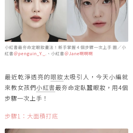
小紅書最夯命定眼妝畫法！新手掌握４個步驟一次上手 圖／小
紅書
＠penguin_Y._.
、小紅書
＠Jane啊啊啊
最近乾淨透亮的
眼妝
太吸引人，今天小編就
來教女孩們
小紅書
最夯命定臥蠶眼妝，用4個
步驟一次上手！
步驟1：大面積打底