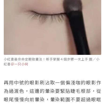
小紅書最夯命定眼妝畫法！新手掌握４個步驟一次上手 圖／小
紅書
＠一只小何
再用中號的眼影刷沾取一個偏淺咖的眼影作
為過渡色，這邊的暈染要緊貼睫毛根部，從
眼尾慢慢向前暈染，暈染範圍不要超過眼眶