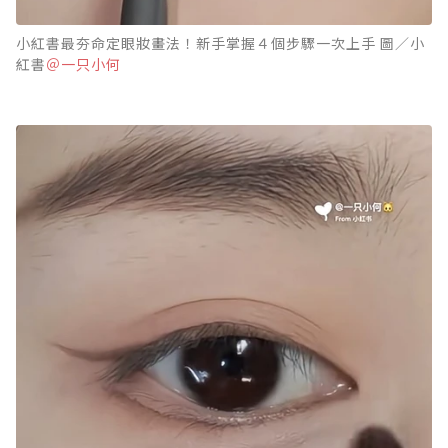
小紅書最夯命定眼妝畫法！新手掌握４個步驟一次上手 圖／小
紅書
＠一只小何