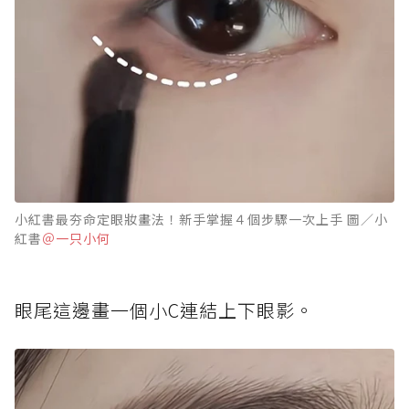
小紅書最夯命定眼妝畫法！新手掌握４個步驟一次上手 圖／小
紅書
＠一只小何
眼尾這邊畫一個小C連結上下眼影。