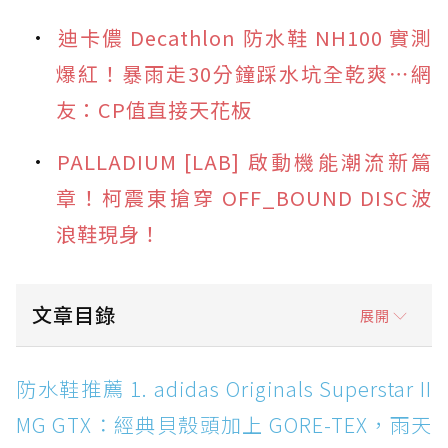
迪卡儂 Decathlon 防水鞋 NH100 實測
爆紅！暴雨走30分鐘踩水坑全乾爽⋯網
友：CP值直接天花板
PALLADIUM [LAB] 啟動機能潮流新篇
章！柯震東搶穿 OFF_BOUND DISC波
浪鞋現身！
文章目錄
展開
防水鞋推薦 1. adidas Originals Superstar II
防水鞋推薦 1. adidas Originals Superstar II
MG GTX：經典貝殼頭加上 GORE-TEX，雨天街
MG GTX：經典貝殼頭加上 GORE-TEX，雨天
頭穿搭神鞋