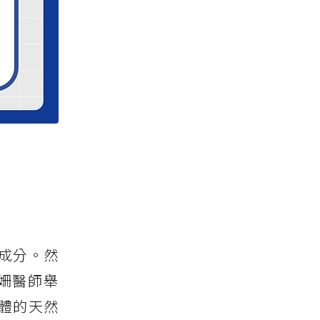
成分。然
姍醫師舉
身體的天然