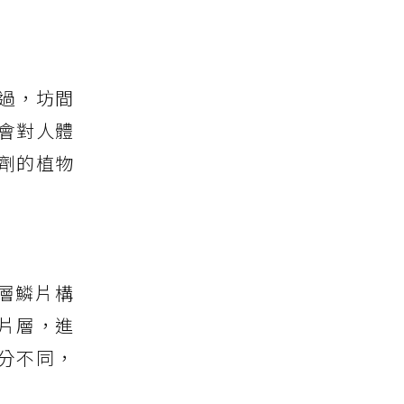
過，坊間
會對人體
劑的植物
層鱗片構
片層，進
分不同，