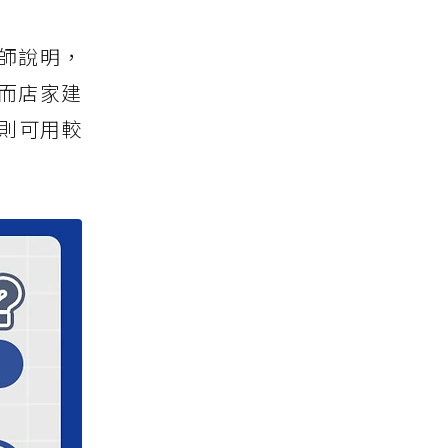
師說明，
而店家建
則可用較