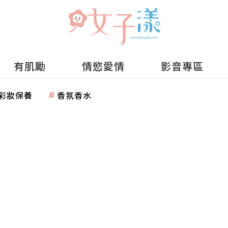
有肌勵
情慾愛情
影音專區
彩妝保養
香氛香水