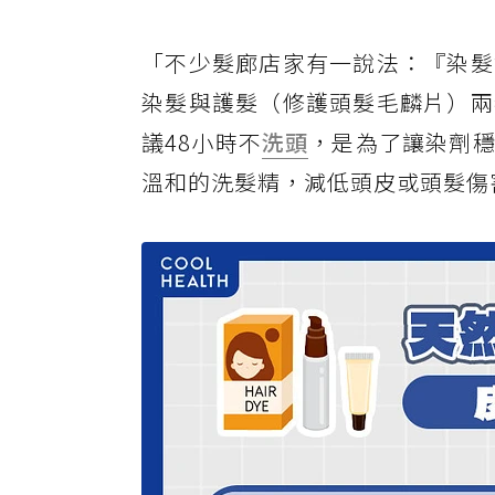
「不少髮廊店家有一說法：『染髮
染髮與護髮（修護頭髮毛麟片）兩
議48小時不
洗頭
，是為了讓染劑
溫和的洗髮精，減低頭皮或頭髮傷