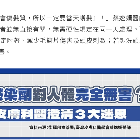
會傷髮質，所以一定要當天護髮』！」蔡逸姍醫
者並無直接有關，無需硬性規定在同一天處理。
穩定附著、減少毛鱗片傷害及頭皮刺激；若想洗頭
害。