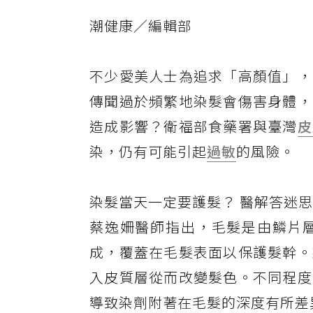
潮健康／編輯部
不少愛美人士為追求「高顏值」，
傳聞過於頻繁地染髮會傷害身體，
造成影響？衛福部食藥署與臺灣
皮
染，仍有可能引起
過敏
的風險。
染髮當天一定要護髮？ 醫解答迷
蔡逸姍醫師指出，毛髮是由鱗片
成，覆蓋在毛髮表面以保護髮幹。
入皮質層從而改變髮色。不同程度
導致染劑附著在毛髮的深度有所差