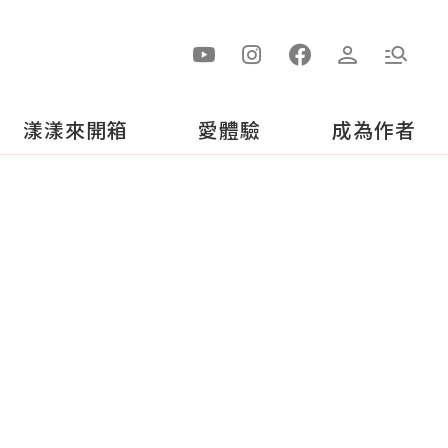
漾漾來開箱
愛體驗
成為作者