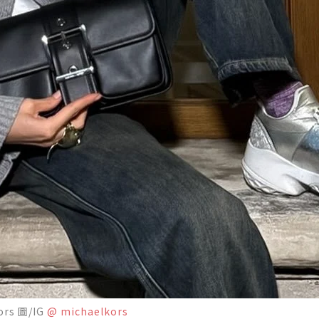
rs 圖/IG
@ michaelkors