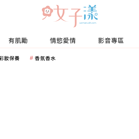
有肌勵
情慾愛情
影音專區
彩妝保養
香氛香水