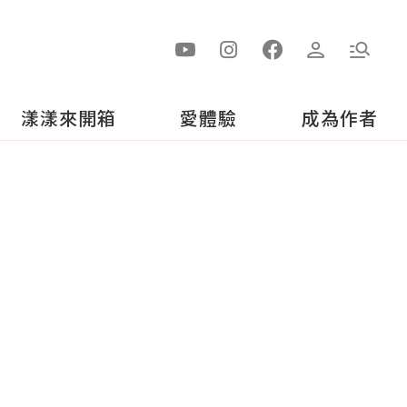
漾漾來開箱
愛體驗
成為作者