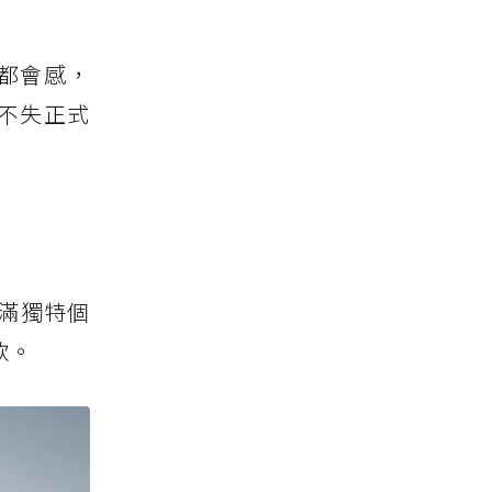
式都會感，
不失正式
滿獨特個
款。