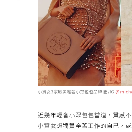
小資女3家歐美輕奢小眾包包品牌 圖/IG
@micha
近幾年輕奢小眾
包包
當道，質感不
小資女
想犒賞辛苦工作的自己，或