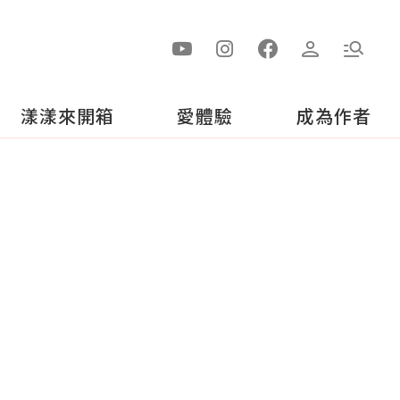
漾漾來開箱
愛體驗
成為作者