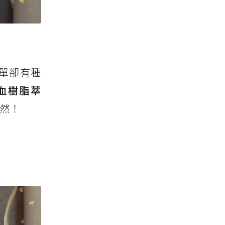
單卻有種
血樹脂萃
了然！