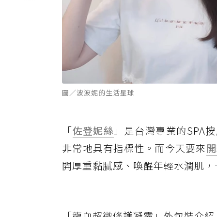
圖／波波妮的生活星球
「
佐登妮絲
」是台灣專業的SPA
非常地具有指標性。而今天要來
開
開厚重黏膩感、喚醒年輕水潤肌，
「龍血超微修護凝露」外包裝介紹