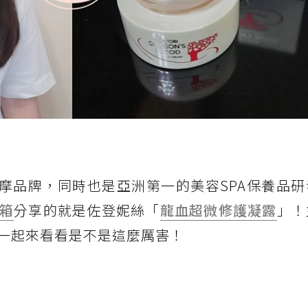
按摩品牌，同時也是亞洲第一的美容SPA保養品
箱
分享的就是佐登妮絲「
龍血超微修護凝露
」！
一起來看看是不是這麼厲害！