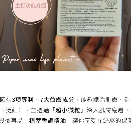
擁有
3項專利
、
7大益膚成分
，能夠賦活肌膚、延
、泛紅）。並透過「
超小微粒
」深入肌膚底層，
最後再以「
植萃香調精油
」讓你享受在紓壓的保