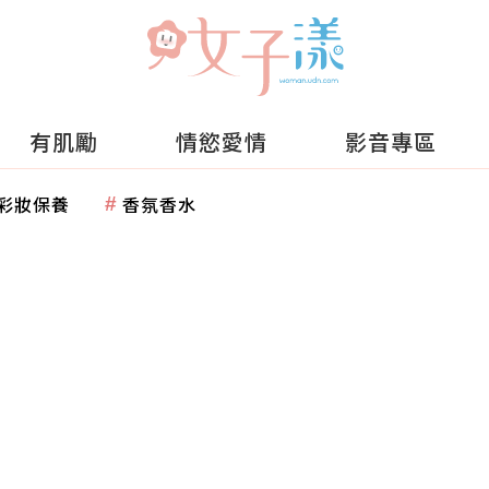
有肌勵
情慾愛情
影音專區
彩妝保養
香氛香水