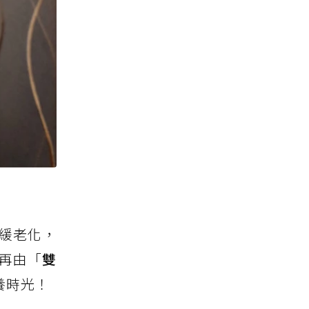
緩老化，
再由「
雙
養時光！