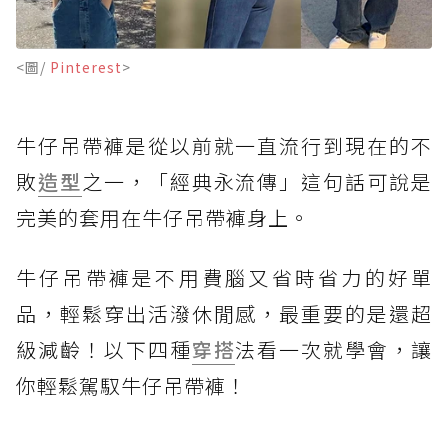
<圖/
Pinterest
>
牛仔吊帶褲是從以前就一直流行到現在的不
敗
造型
之一，「經典永流傳」這句話可說是
完美的套用在牛仔吊帶褲身上。
牛仔吊帶褲是不用費腦又省時省力的好單
品，輕鬆穿出活潑休閒感，最重要的是還超
級減齡！以下四種
穿搭
法看一次就學會，讓
你輕鬆駕馭牛仔吊帶褲！