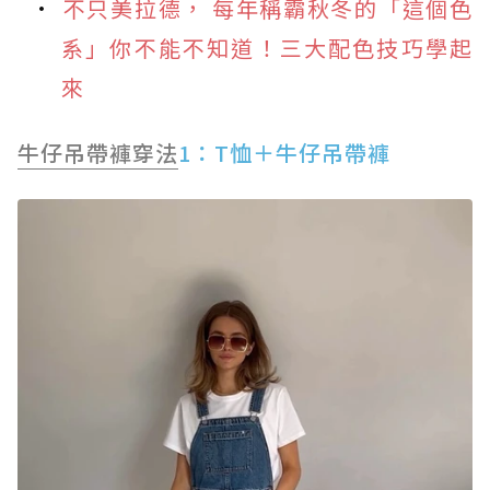
不只美拉德， 每年稱霸秋冬的「這個色
系」你不能不知道！三大配色技巧學起
來
牛仔吊帶褲穿法
1：T恤＋牛仔吊帶褲