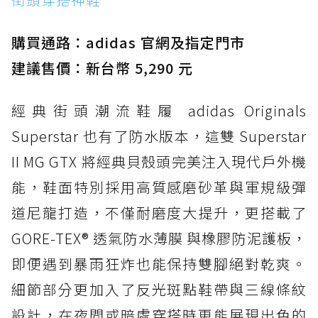
防水鞋推薦 2. New Balance Hierro v9 GORE-
TEX：黃金大底加持，最帥山系越野防水跑鞋
購買通路：adidas 官網及指定門市
防水鞋推薦 3. Nike Dunk Low GORE-TEX：
經典 Dunk 輪廓加上防水科技，雨天穿搭帥度不
建議售價：新台幣 5,290 元
打折
經典街頭潮流鞋履 adidas Originals
防水鞋推薦 4. ASICS TRABUCO 14 GTX：搭
載 GORE-TEX 隱形貼合科技，全方位防水神鞋
Superstar 也有了防水版本，這雙 Superstar
防水鞋推薦 5. Salomon XT-6 GORE-TEX：潮
II MG GTX 將經典貝殼頭完美注入現代戶外機
人必備山系鞋王！防滑、防水與街頭顏值一次攻
能，鞋面特別採用高質感磨砂革與軍規級彈
頂
道尼龍打造，不僅耐磨度大提升，更搭載了
防水鞋推薦 6. HOKA Stinson Evo GTX：越野
復刻厚底，GORE-TEX 防水與增高神器一次滿
GORE-TEX® 透氣防水薄膜 與橡膠防泥護板，
足
即便遇到暴雨狂炸也能保持雙腳絕對乾爽。
防水鞋推薦 7. Timberland Motion Access：
細節部分更加入了反光斑點鞋帶與三線條紋
黃靴同級頂級防水，輕量化工裝健走鞋雨天必備
設計，在夜間或暗處穿搭時更能展現出色的