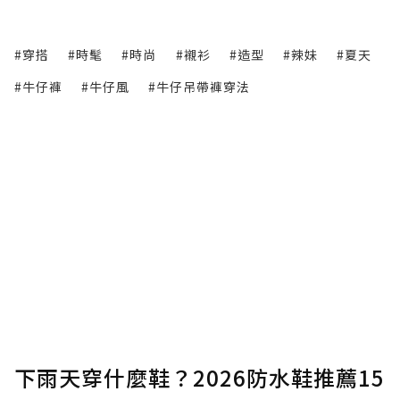
#穿搭
#時髦
#時尚
#襯衫
#造型
#辣妹
#夏天
#牛仔褲
#牛仔風
#牛仔吊帶褲穿法
下雨天穿什麼鞋？2026防水鞋推薦15