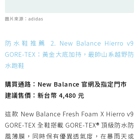
滑板印象的防水鞋
防水鞋推薦 13. Dr. Martens 1460 Rain
圖片來源：adidas
Boot：馬汀首款雨靴登場，經典八孔加上全防
水 PVC
防水鞋推薦 14. SKECHERS BADGER
防水鞋推薦 2. New Balance Hierro v9
WATERPROOF：一踩即穿懶人神器！搭載固特
GORE-TEX：黃金大底加持，最帥山系越野防
異大底與全防水厚底健走鞋
水跑鞋
防水鞋推薦 15. Brooks Cascadia 19 GTX：注
入氮氣中底與 GORE-TEX 的全地形碳中和神鞋
購買通路：New Balance 官網及指定門市
建議售價：新台幣 4,480 元
這款 New Balance Fresh Foam X Hierro v9
GORE-TEX 全鞋搭載 GORE-TEX® 頂級防水防
風薄膜，同時保有優異透氣度，在暴雨天或