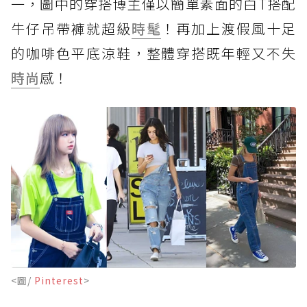
一，圖中的穿搭博主僅以簡單素面的白T搭配
牛仔吊帶褲就超級
時髦
！再加上渡假風十足
的咖啡色平底涼鞋，整體穿搭既年輕又不失
時尚
感！
<圖/
Pinterest
>