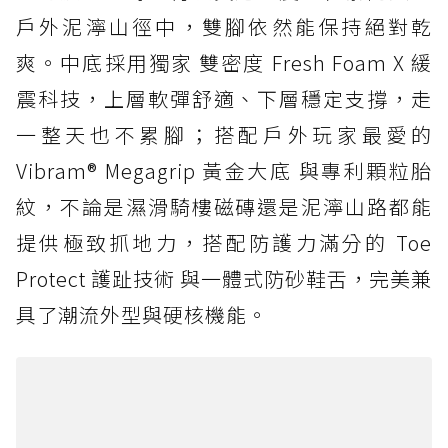
戶外泥濘山徑中，雙腳依然能保持絕對乾
爽。中底採用獨家 雙密度 Fresh Foam X 緩
震科技，上層軟彈舒適、下層穩定支撐，走
一整天也不累腳；搭配戶外玩家最愛的
Vibram® Megagrip 黃金大底 與專利顆粒胎
紋，不論是濕滑騎樓磁磚還是泥濘山路都能
提供極致抓地力，搭配防護力滿分的 Toe
Protect 護趾技術 與一體式防砂鞋舌，完美兼
具了潮流外型與硬核機能。