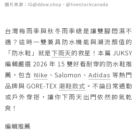
圖片來源：IG@ddsw.shop、@livestockcanada
台灣梅雨季與秋冬雨季總是讓雙腳悶濕不
適？這時一雙兼具防水機能與潮流顏值的
「防水鞋」就是
下雨天
的救星！本篇 JUKSY
編輯嚴選 2026 年 15 雙好看耐穿的防水鞋推
薦，包含
Nike
、Salomon、
Adidas
等熱門
品牌與 GORE-TEX
潮鞋款式
。不論日常通勤
或戶外穿搭，讓你下雨天出門依然帥氣乾
爽！
編輯推薦