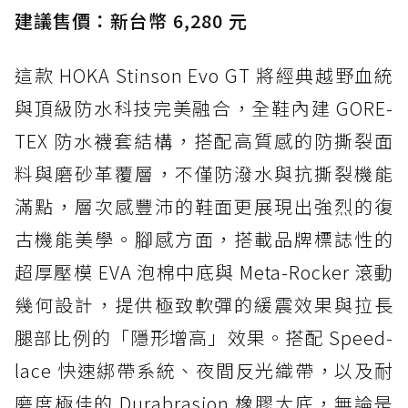
建議售價：新台幣 6,280 元
這款 HOKA Stinson Evo GT 將經典越野血統
與頂級防水科技完美融合，全鞋內建 GORE-
TEX 防水襪套結構，搭配高質感的防撕裂面
料與磨砂革覆層，不僅防潑水與抗撕裂機能
滿點，層次感豐沛的鞋面更展現出強烈的復
古機能美學。腳感方面，搭載品牌標誌性的
超厚壓模 EVA 泡棉中底與 Meta-Rocker 滾動
幾何設計，提供極致軟彈的緩震效果與拉長
腿部比例的「隱形增高」效果。搭配 Speed-
lace 快速綁帶系統、夜間反光織帶，以及耐
磨度極佳的 Durabrasion 橡膠大底，無論是