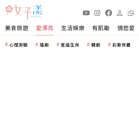
美食旅遊
愛漂亮
生活娛樂
有肌勵
情慾愛
心理測驗
陸劇
星座生肖
韓劇
彩妝保養